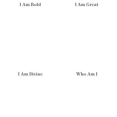
I Am Bold
I Am Great
I Am Divine
Who Am I