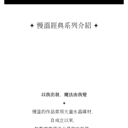
✦ 慢溫經典系列介紹 ✦
我。
以我出發，魔法由我變
✦
慢溫的作品常用大量水晶媒材，
自成立以來，