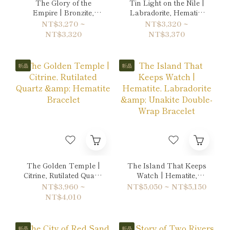
The Glory of the
Tin Light on the Nile |
Empire | Bronzite,
Labradorite, Hematite
Tiger's eye & Gold
& Quartz Bracelet
NT$3,270 ~
NT$3,320 ~
Sheen Obsidian
NT$3,320
NT$3,370
Bracelet
新品
新品
The Golden Temple |
The Island That Keeps
Citrine, Rutilated Quartz
Watch | Hematite,
& Hematite Bracelet
Labradorite & Unakite
NT$3,960 ~
NT$5,050 ~ NT$5,150
Double-Wrap Bracelet
NT$4,010
新品
新品