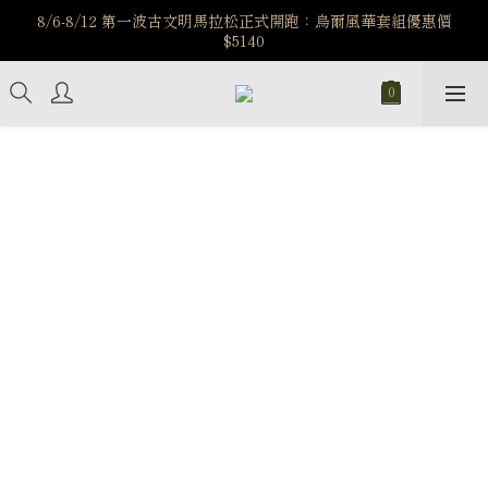
️8/6-8/12 第一波古文明馬拉松正式開跑：烏爾風華套組優惠價
️8/6-8/12 第一波古文明馬拉松正式開跑：烏爾風華套組優惠價
$5140
$5140
7/15-8/25 神秘星象學系列｜獅子座時區 項鍊 X 戒指 X 手鍊 享福
利
新註冊會員享$100購物金，立即註冊，踏上飾品的奇幻之旅
️8/6-8/12 第一波古文明馬拉松正式開跑：烏爾風華套組優惠價
$5140