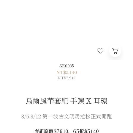
SE0035
NT$5,140
NT$7,910
烏爾風華套組 手鍊 X 耳環
️8/6-8/12 第一波古文明馬拉松正式開跑
套組原價$7910，65折$5140