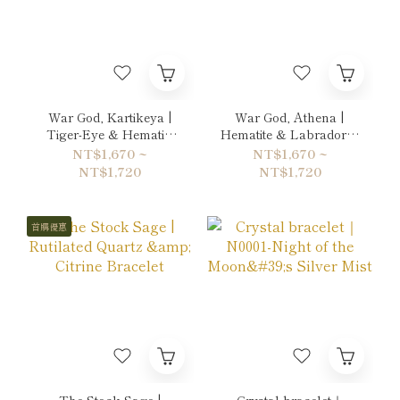
War God, Kartikeya |
War God, Athena |
Tiger-Eye & Hematite
Hematite & Labradorite
Bracelet
Bracelet
NT$1,670 ~
NT$1,670 ~
NT$1,720
NT$1,720
首購優惠
The Stock Sage |
Crystal bracelet｜