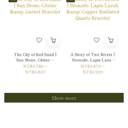
The City of Red Sand |
A Story of Two Rivers |
Sun Stone, Citrine &
Bronzite, Lapis Lazuli
Garnet Bracelet
& Copper Rutilated
NT$3,780 ~
NT$3,870 ~
Quartz Bracelet
NT$3,830
NT$3,920
Show more