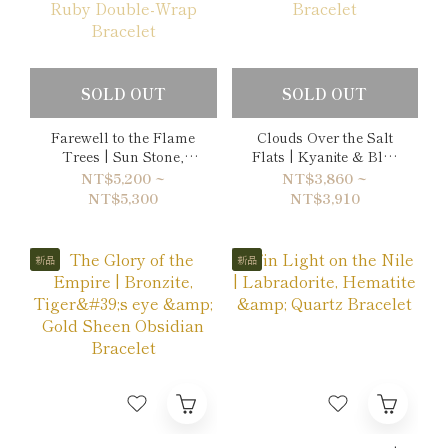
SOLD OUT
SOLD OUT
Farewell to the Flame
Clouds Over the Salt
Trees | Sun Stone,
Flats | Kyanite & Blue
Citrine & Ruby Double-
Lace Agate Bracelet
NT$5,200 ~
NT$3,860 ~
Wrap Bracelet
NT$5,300
NT$3,910
新品
新品