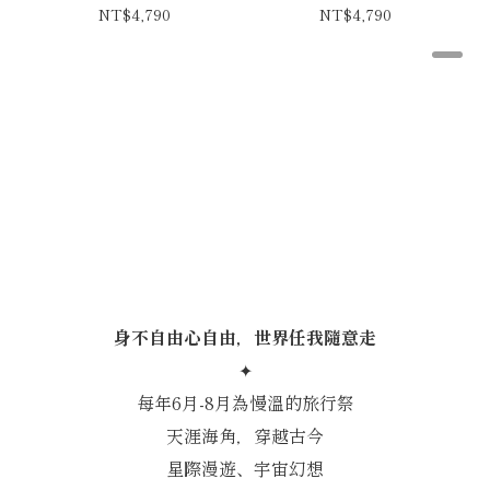
NT$4,790
NT$4,790
慢溫旅行祭
身不自由心自由，世界任我隨意走
✦
每年6月-8月為慢溫的旅行祭
天涯海角，穿越古今
星際漫遊、宇宙幻想