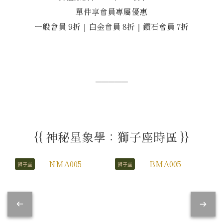
單件享會員專屬優惠
一般會員 9折｜白金會員 8折｜鑽石會員 7折
─────
{{ 神秘星象學：獅子座時區 }}
獅子座
獅子座
獅