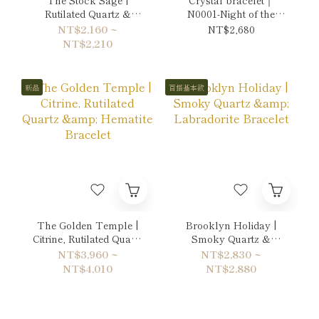
Rutilated Quartz &
N0001-Night of the
Citrine Bracelet
Moon's Silver Mist
NT$2,160 ~
NT$2,680
NT$2,210
新品
百搭基本款
The Golden Temple |
Brooklyn Holiday |
Citrine, Rutilated Quartz
Smoky Quartz &
& Hematite Bracelet
Labradorite Bracelet
NT$3,960 ~
NT$2,830 ~
NT$4,010
NT$2,880