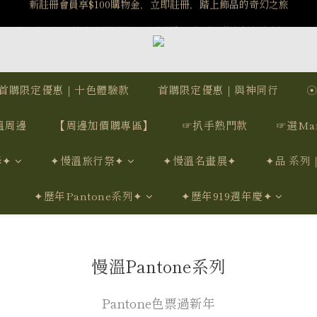
️8/6-8/12 第一波古文明馬拉松正式開跑：烏爾風華套組優惠價$5140
️8/6-8/12 第一波古文明馬拉松正式開跑：烏爾風華套組優惠價$5140
7/15-8/25 神秘星象學系列｜獅子座時區 項鍊 X 戒指 X 手鍊 享福利
新註冊會員享$100購物金，立即註冊，踏上飾品的奇幻之旅
首購限定優惠｜十色體驗款
首購限定優惠｜與神同行
️8/6-8/12 第一波古文明馬拉松正式開跑：烏爾風華套組優惠價$5140
溫周邊
【周邊加價購專區】
☞扒手熱門款
☞選Ma
學✦
✦慢溫旅行祭✦
✦慢溫名畫展✦
✦品 系列
✦歷年Pantone系列✦
✦歷年919週年慶✦
慢溫Pantone系列
Pantone色票過新年