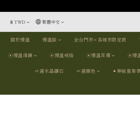
$
TWD
繁體中文
關於慢溫
慢溫談
全台門市×各城市限定款
☉慢溫項鍊
☉慢溫戒指
☉慢溫耳環
☉慢
☞選水晶礦石
☞選顏色
✦神祕星象