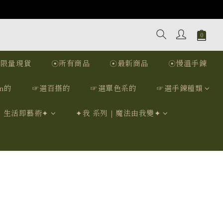
☉限量現貨
☉所有商品
☉最新商品
☉慢溫手鍊
n的
☞選百搭的
☞選單色系的
☞選手鍊種類
｜生活即藝術✦
✦我 系列｜魔法由我變✦