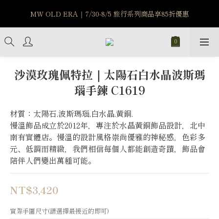
MW OLD ERA｜7/30-8/5 旅行系列商品享85折優惠
MW OLD ERA｜7/30-8/5 旅行系列商品享85折優惠
7/15-8/25 神秘星象學系列｜獅子座時區 項鍊 X 戒指 X 手鍊 享福
利
新註冊會員享$100購物金，立即註冊，踏上飾品的奇幻之旅
沙漠玫瑰佩特拉｜太陽石白水晶波斯瑪
瑙手鍊 C1619
MW OLD ERA｜7/30-8/5 旅行系列商品享85折優惠
材質：太陽石,波斯瑪瑙,白水晶,黃銅.
慢溫飾品成立於2012年，專注於水晶黃銅飾品設計，北中
南有實體店。慢溫的設計風格崇尚優雅的神秘感，色彩多
元、低調而精緻，我們相信每個人都能創造奇蹟，飾品會
陪伴人們變出萬種可能。
NT$3,420
實際手圍尺寸(請選擇最接近的即可)