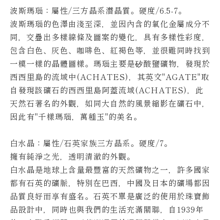
波斯瑪瑙：屬性/三方晶系潛晶質。硬度/6.5-7。
波斯瑪瑙的色澤由淺至深，並因內含的氧化金屬成分不
同，交疊出多樣線條及圖案的變化，具有多樣性彩度，
包含白色、灰色、咖啡色、紅褐色等，並很難同時找到
一模一樣的晶體圖樣。
瑪瑙主要是矽酸鹽礦物，發現於
西西里島的流域中(ACHATES)，其英文"AGATE"取
自發現該礦石的西西里島阿蓋流域(ACHATES)，此
天然石著名的外觀，如同大自然的風景縮影在礦石中，
因此有"千樣瑪瑙，萬種玉"的美名。
白水晶：屬性/石英家族三方晶系。硬度/7。
擁有純淨之光，透明清澈的外觀。
白水晶是地球上含量最豐富的天然礦物之一，許多國家
都有石英的礦脈，特別在巴西，中國及日本的礦場都因
品質良好而享有盛名。
石英不單是廣泛的使用於珠寶飾
品設計中，同時也與我們的生活充滿關聯，自1939年