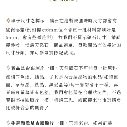
珠子尺寸之標示
：礦石在磨製成圓珠時尺寸都會有
些微落差(例如標示6mm但不會買一批材料都剛好是
6mm、會有些微差距)，故我們不標示礦石尺寸，請直
接參考「慢溫天然石」商品選單，每款商品有依接近的
尺寸分類，亦可參考實際配戴照。
實品是否跟照片一樣
：天然礦石不可能每一批原料
都相同色澤、結晶，尤其是內含結晶物的水晶(如綠幽
靈、草莓晶、鈦晶、黑髮晶等)每一顆都會不一樣，再
者每台螢幕皆有色差，我們會把關在合理狀況內，不過
若很堅持跟照片一模一樣請三思，或直接來門市選購會
比較符合您的期待！
手鍊顆數是否跟照片一樣
：正常來說，如果訂製一