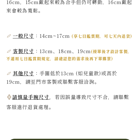
16cm，15cm戴起來較為合手但仍可轉動，16cm戴起
來會較為寬鬆。
一般尺寸
：14cm~17
cm
(
享七日鑑賞期，可七天內退貨
)
客製尺寸
：13cm、18cm、19cm
(
接單後才設計客製，
不適用七日鑑賞期規定，請確認您的需求後再下單購買
)
其他尺寸
：
手圍低於13
cm
(如兒童款)或高於
19
cm，請至門市客製或聯繫客服洽詢。
請慎量手腕尺寸
，若因誤量導致尺寸不合，請聯繫
客服進行退貨處理。