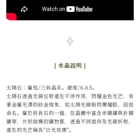
｜水晶說明
｜
太陽石
：屬性/三斜晶系。硬度/6-6.5。
太陽石透過光線反射產生干涉作用，閃耀金色光芒，有
著金屬光澤的砂金現象，如太陽光線般閃爍耀眼，因而
命名。
屬於斜長石的一種，在晶體中富含赤鐵礦與針鐵
礦等，片狀結構的礦物質，透過不同面向及光線折射，
產生的光芒稱為"日光效應"。