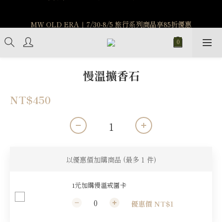
MW OLD ERA｜7/30-8/5 旅行系列商品享85折優惠
MW OLD ERA｜7/30-8/5 旅行系列商品享85折優惠
7/15-8/25 神秘星象學系列｜獅子座時區 項鍊 X 戒指 X 手鍊 享福
利
新註冊會員享$100購物金，立即註冊，踏上飾品的奇幻之旅
慢溫擴香石
MW OLD ERA｜7/30-8/5 旅行系列商品享85折優惠
NT$450
以優惠價加購商品
(最多 1 件)
1元加購慢溫戒圍卡
優惠價 NT$1