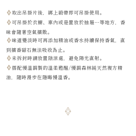
取出吊掛片後，綁上緞帶即可吊掛使用。
可吊掛於衣櫥、車內或是置放於抽屜…等地方，香
味會隨著空氣擴散。
味道變淡時可再添加精油或香水持續保持香氣，直
到擴香磁石無法吸收為止。
未拆封時請放置陰涼處，避免陽光直射。
搭配慢溫調製的溫柔甦醒/慢調森林純天然複方精
油，隨時漫步在隱晦慢溫香
。