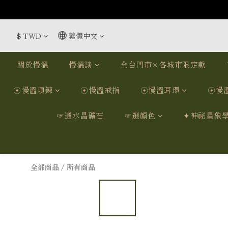
$
TWD
繁體中文
關於慢溫
慢溫談
全台門市×各城市限定款
☉慢溫項鍊
☉慢溫戒指
☉慢溫耳環
☉慢
☞選水晶礦石
☞選顏色
✦神祕星象
全部商品
/
所有商品