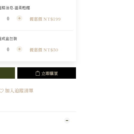
溫精油皂-溫柔甦醒
優惠價 NT$199
溫戒盒包裝
優惠價 NT$50
立即購買
加入追蹤清單