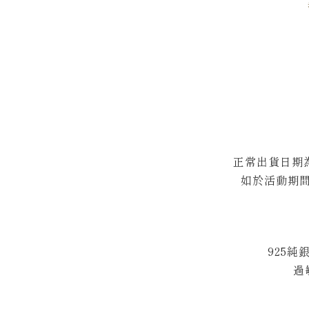
正常出貨日期為
如於活動期
925純
過