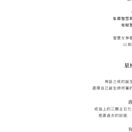
象徵智慧
宛如
智慧女神
以其
星座
神話之戒的誕
選擇自己誕生時所屬
戒指上的三顆主石代
感激過去的回憶，