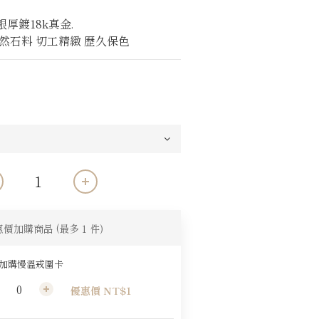
銀厚鍍18k真金.
然石料 切工精緻 歷久保色
惠價加購商品
(最多 1 件)
元加購慢溫戒圍卡
優惠價 NT$1