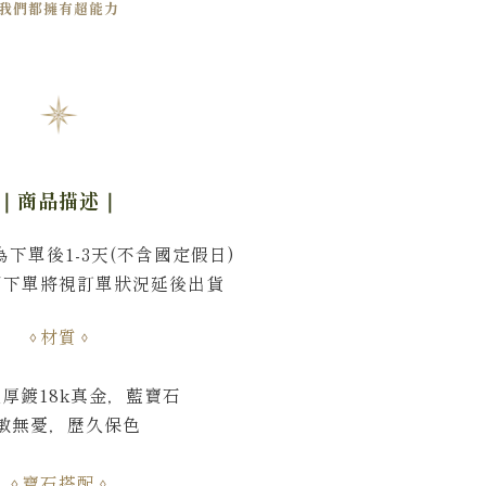
我們都擁有超能力
｜商品描述
｜
下單後1-3天(不含國定假日)
間下單將視訂單狀況延後出貨
材質
銀厚鍍18k真金，藍寶石
敏無憂，歷久保色
寶石搭配