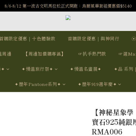
️8/6-8/12 第一波古文明馬拉松正式開跑：烏爾風華套組優惠價$5140
️8/6-8/12 第一波古文明馬拉松正式開跑：烏爾風華套組優惠價$5140
7/15-8/25 神秘星象學系列｜獅子座時區 項鍊 X 戒指 X 手鍊 享福利
新註冊會員享$100購物金，立即註冊，踏上飾品的奇幻之旅
首購限定優惠｜十色體驗款
首購限定優惠｜與神同行
️8/6-8/12 第一波古文明馬拉松正式開跑：烏爾風華套組優惠價$5140
溫周邊
【周邊加價購專區】
☞扒手熱門款
☞選Ma
學✦
✦慢溫旅行祭✦
✦慢溫名畫展✦
✦品 系列
✦歷年Pantone系列✦
✦歷年919週年慶✦
【神秘星象學
寶石925純銀
RMA006