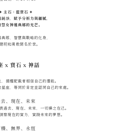
✦ 主石：藍寶石 ✦
與純淨，賦予分析力與細膩，
智慧女神雅典娜的光芒。
雅典娜，智慧與戰略的化身，
聰明和勇敢聞名於世。
 x 寶石 x 神話
生，提醒配戴者相信自己的潛能。
的星座，等同於肯定並認同自己的來處。
過去、現在、未來
表過去、現在、未來，一切操之在己。
洞察現在的實力，實踐未來的夢想。
有機、無界、永恆