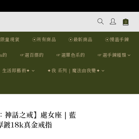
☉限量現貨
☉所有商品
☉最新商品
☉慢溫手鍊
n的
☞選百搭的
☞選單色系的
☞選手鍊種類
｜生活即藝術✦
✦我 系列｜魔法由我變✦
立即購買
：神話之戒】處女座｜藍
厚鍍18k真金戒指