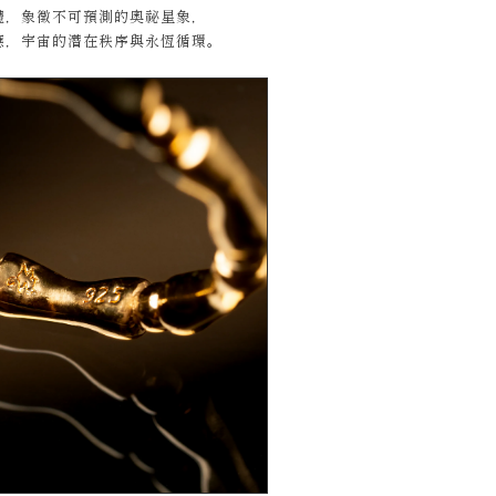
體，象徵不可預測的奧祕星象，
應，宇宙的潛在秩序與永恆循環。