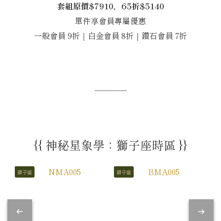
套組原價$7910，65折$5140
單件享會員專屬優惠
一般會員 9折｜白金會員 8折｜鑽石會員 7折
─────
{{ 神秘星象學：獅子座時區 }}
獅子座
獅子座
獅