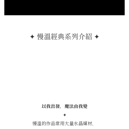
✦ 慢溫經典系列介紹 ✦
我。
以我出發，魔法由我變
✦
慢溫的作品常用大量水晶媒材，