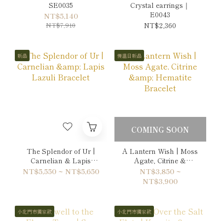
SE0035
Crystal earrings｜
E0043
NT$5,140
NT$7,910
NT$2,360
新品
慢溫日新品
COMING SOON
The Splendor of Ur |
A Lantern Wish | Moss
Carnelian & Lapis
Agate, Citrine &
Lazuli Bracelet
Hematite Bracelet
NT$5,550 ~ NT$5,650
NT$3,850 ~
NT$3,900
小北門市獨家款
小北門市獨家款