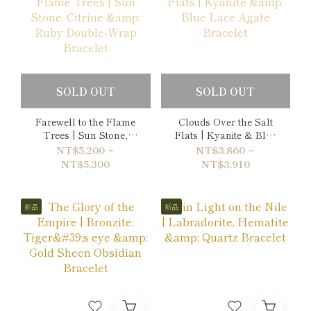
SOLD OUT
SOLD OUT
Farewell to the Flame
Clouds Over the Salt
Trees | Sun Stone,
Flats | Kyanite & Blue
Citrine & Ruby Double-
Lace Agate Bracelet
NT$5,200 ~
NT$3,860 ~
Wrap Bracelet
NT$5,300
NT$3,910
新品
新品