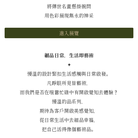
將傳世名畫懸掛腕間
用色彩展現雋永的神采
進入展覽
細品日常，生活即藝術
✦
慢溫的設計緊扣生活感觸與日常啟發。
凡睜眼所見皆藝術，
而我們是否在喧囂忙碌中有開啟覺知去體驗？
慢溫的品系列，
期待為客戶開啟美感覺知，
從日常生活中去細品幸福，
把自己活得像個藝術品。