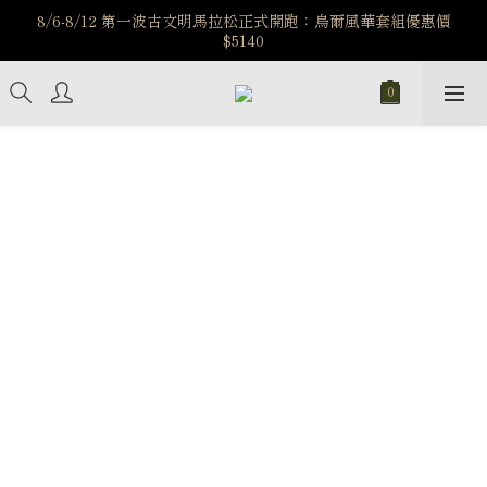
️8/6-8/12 第一波古文明馬拉松正式開跑：烏爾風華套組優惠價
️8/6-8/12 第一波古文明馬拉松正式開跑：烏爾風華套組優惠價
$5140
$5140
7/15-8/25 神秘星象學系列｜獅子座時區 項鍊 X 戒指 X 手鍊 享福
利
新註冊會員享$100購物金，立即註冊，踏上飾品的奇幻之旅
️8/6-8/12 第一波古文明馬拉松正式開跑：烏爾風華套組優惠價
$5140