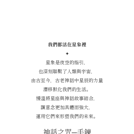
神祕星象學
我們都活在星象裡
✦
星象是夜空的指引，
也深刻聯繫了人類與宇宙，
由古至今，古老神話中星辰的力量
潛移默化我們的生活。
慢溫將星座與神話故事結合，
讓意念更加具體而強大，
運用它們來形塑我們的未來。
神話之咒─手鍊