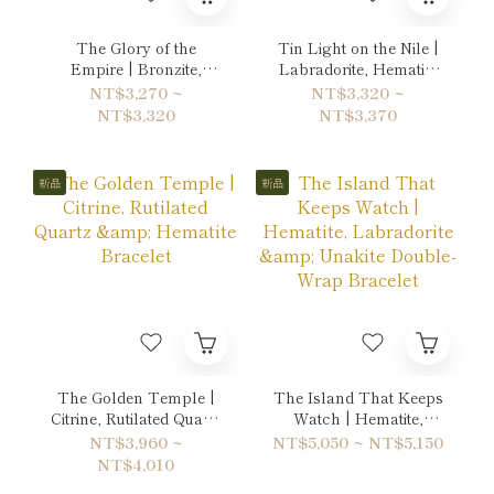
The Glory of the
Tin Light on the Nile |
Empire | Bronzite,
Labradorite, Hematite
Tiger's eye & Gold
& Quartz Bracelet
NT$3,270 ~
NT$3,320 ~
Sheen Obsidian
NT$3,320
NT$3,370
Bracelet
新品
新品
The Golden Temple |
The Island That Keeps
Citrine, Rutilated Quartz
Watch | Hematite,
& Hematite Bracelet
Labradorite & Unakite
NT$3,960 ~
NT$5,050 ~ NT$5,150
Double-Wrap Bracelet
NT$4,010