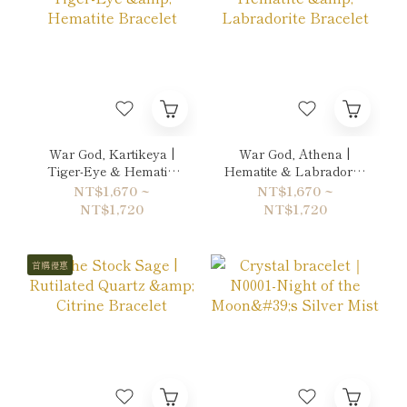
War God, Kartikeya |
War God, Athena |
Tiger-Eye & Hematite
Hematite & Labradorite
Bracelet
Bracelet
NT$1,670 ~
NT$1,670 ~
NT$1,720
NT$1,720
首購優惠