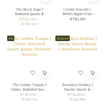
The Stock Sage |
Crystal bracelet｜
Rutilated Quartz &
N0001-Night of the
Citrine Bracelet
Moon's Silver Mist
NT$2,160 ~
NT$2,680
NT$2,210
新品
百搭基本款
The Golden Temple |
Brooklyn Holiday |
Citrine, Rutilated Quartz
Smoky Quartz &
& Hematite Bracelet
Labradorite Bracelet
NT$3,960 ~
NT$2,830 ~
NT$4,010
NT$2,880