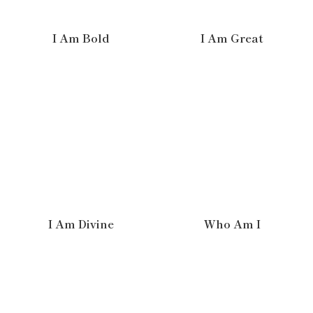
I Am Bold
I Am Great
I Am Divine
Who Am I