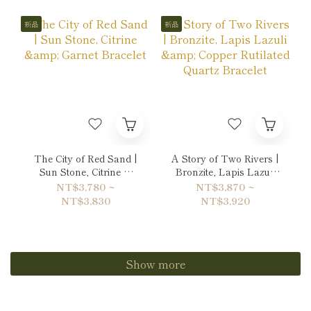
新品
新品
The City of Red Sand |
A Story of Two Rivers |
Sun Stone, Citrine &
Bronzite, Lapis Lazuli
Garnet Bracelet
& Copper Rutilated
NT$3,780 ~
NT$3,870 ~
Quartz Bracelet
NT$3,830
NT$3,920
Show more