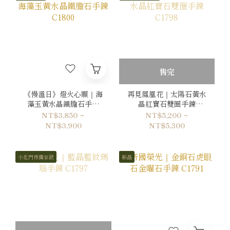
售完
《慢溫日》燈火心願｜海
再見鳳凰花｜太陽石黃水
藻玉黃水晶鐵膽石手鍊
晶紅寶石雙圈手鍊
C1800
C1798
NT$3,850 ~
NT$5,200 ~
NT$3,900
NT$5,300
小北門市獨家款
新品