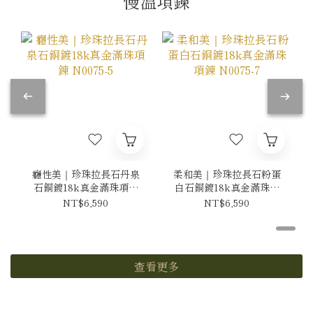
慢溫項鍊
癮性美｜珍珠拉長石丹泉
柔和美｜珍珠拉長石粉蛋
石銅鍍18k真金滿珠項鍊
白石銅鍍18k真金滿珠項
N0075-5
鍊 N0075-7
NT$6,590
NT$6,590
查看更多