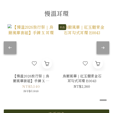
慢溫耳環
新品
【慢溫2026旅行祭｜烏
烏爾風華｜紅玉髓青金石
爾風華套組】手鍊 X 耳
耳勾式耳環 E0043
環
NT$5,140
NT$2,360
NT$7,910