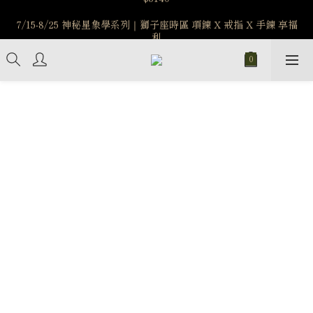
7/15-8/25 神秘星象學系列｜獅子座時區 項鍊 X 戒指 X 手鍊 享福
️8/6-8/12 第一波古文明馬拉松正式開跑：烏爾風華套組優惠價
$5140
利
新註冊會員享$100購物金，立即註冊，踏上飾品的奇幻之旅
️8/6-8/12 第一波古文明馬拉松正式開跑：烏爾風華套組優惠價
$5140