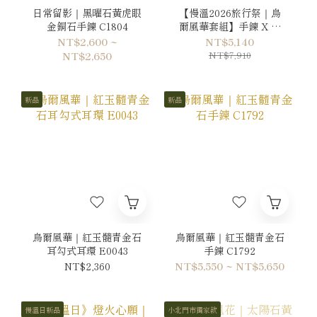
日常留影｜黑曜石黃虎眼
【慢溫2026旅行祭｜烏
金銅石手鍊 C1804
爾風華套組】手鍊 X 耳
環
NT$2,600 ~
NT$5,140
NT$7,910
NT$2,650
新品
新品
烏爾風華｜紅玉髓青金石
烏爾風華｜紅玉髓青金石
耳勾式耳環 E0043
手鍊 C1792
NT$2,360
NT$5,550 ~ NT$5,650
慢溫日新品
小北門市獨家款