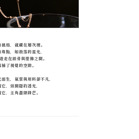
的風格，就藏在層次裡。
的珠點，如散落的星光，
遊走在鎖骨與墜飾之間。
填補了視覺的空隙。
光而生，氣質與用料卻不凡，
戴它，頸間隱約透光，
戴它，主角盡顯鋒芒。