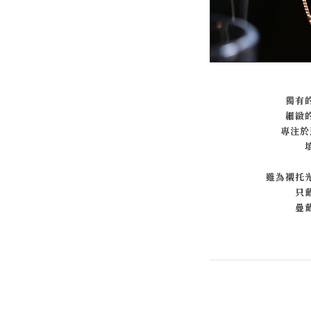
獨有
細緻
專注於
雖為襯托
只
疊