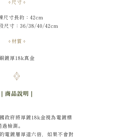
尺寸
鍊尺寸長約：42cm
尺寸：36/38/40/42cm
材質
銅鍍厚18k真金
｜商品說明
｜
國政府將厚鍍18k金視為電鍍標
通過檢測。
品的電鍍層厚達六倍，如果不會對