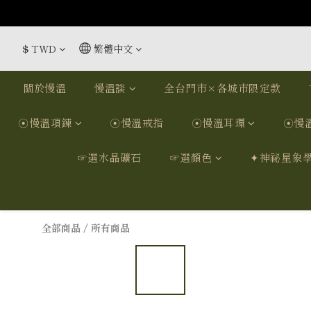
$
TWD
繁體中文
關於慢溫
慢溫談
全台門市×各城市限定款
☉慢溫項鍊
☉慢溫戒指
☉慢溫耳環
☉慢
☞選水晶礦石
☞選顏色
✦神祕星象
全部商品
/
所有商品