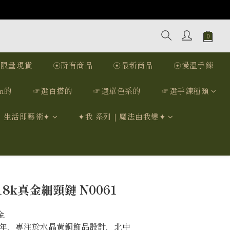
☉限量現貨
☉所有商品
☉最新商品
☉慢溫手鍊
n的
☞選百搭的
☞選單色系的
☞選手鍊種類
｜生活即藝術✦
✦我 系列｜魔法由我變✦
立即購買
8k真金細頸鏈 N0061
.
12年，專注於水晶黃銅飾品設計，北中