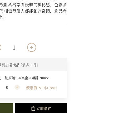
設計風格崇尚優雅的神秘感，色彩多
們相信每個人都能創造奇蹟，飾品會
能。
惠價加購商品
(最多 1 件)
｜銅厚鍍18K真金細頸鏈 N0061
優惠價 NT$1,890
立即購買