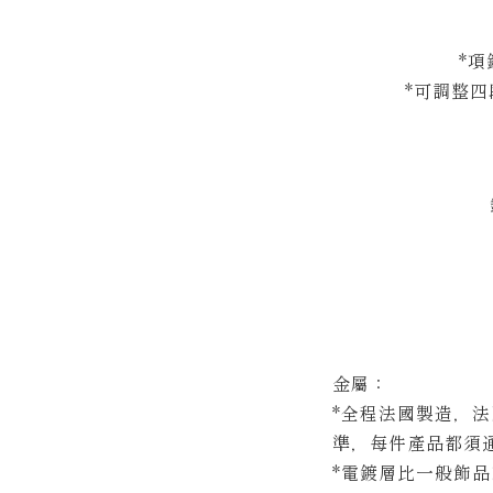
*
項
*可調整四段
金屬：
*全程法國製造，法
準，每件產品都須
*電鍍層比一般飾