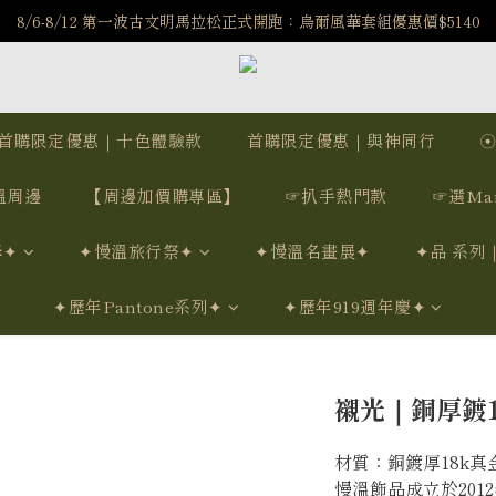
️8/6-8/12 第一波古文明馬拉松正式開跑：烏爾風華套組優惠價$5140
️8/6-8/12 第一波古文明馬拉松正式開跑：烏爾風華套組優惠價$5140
7/15-8/25 神秘星象學系列｜獅子座時區 項鍊 X 戒指 X 手鍊 享福利
新註冊會員享$100購物金，立即註冊，踏上飾品的奇幻之旅
首購限定優惠｜十色體驗款
首購限定優惠｜與神同行
️8/6-8/12 第一波古文明馬拉松正式開跑：烏爾風華套組優惠價$5140
溫周邊
【周邊加價購專區】
☞扒手熱門款
☞選Ma
學✦
✦慢溫旅行祭✦
✦慢溫名畫展✦
✦品 系列
✦歷年Pantone系列✦
✦歷年919週年慶✦
襯光｜銅厚鍍1
材質：銅鍍厚18k真金
慢溫飾品成立於20