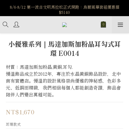
️8/6-8/12 第一波古文明馬拉松正式開跑：烏爾風華套組優惠價
️8/6-8/12 第一波古文明馬拉松正式開跑：烏爾風華套組優惠價
$5140
$5140
7/15-8/25 神秘星象學系列｜獅子座時區 項鍊 X 戒指 X 手鍊 享福
利
新註冊會員享$100購物金，立即註冊，踏上飾品的奇幻之旅
小優雅系列｜馬達加斯加粉晶耳勾式耳
環 E0014
️8/6-8/12 第一波古文明馬拉松正式開跑：烏爾風華套組優惠價
$5140
材質：馬達加斯加粉晶,黃銅,耳勾.
慢溫飾品成立於2012年，專注於水晶黃銅飾品設計，北中
南有實體店。慢溫的設計風格崇尚優雅的神秘感，色彩多
元、低調而精緻，我們相信每個人都能創造奇蹟，飾品會
陪伴人們變出萬種可能。
NT$1,670
耳環款式