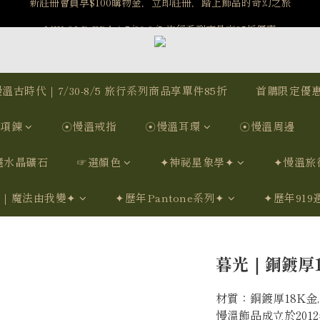
MW OLD ERA｜7/30-8/5 旅行系列商品享85折優惠
MW OLD ERA｜7/30-8/5 旅行系列商品享85折優惠
7/15-8/25 神秘星象學系列｜獅子座時區 項鍊 X 戒指 X 手鍊 享福利
新註冊會員享$100購物金，立即註冊，踏上飾品的奇幻之旅
溫古時代｜7/30-8/5 旅行系列商品享單件85折
首購限定優
MW OLD ERA｜7/30-8/5 旅行系列商品享85折優惠
項鍊
☉慢溫戒指
☉慢溫耳環
☉慢溫周邊
選水晶礦石
☞選顏色
✦神祕星象學✦
✦慢溫旅
列｜魔法由我變✦
✦歷年Pantone系列✦
✦歷年919
暮光｜銅鍍厚18
材質：銅鍍厚18K金,
慢溫飾品成立於20