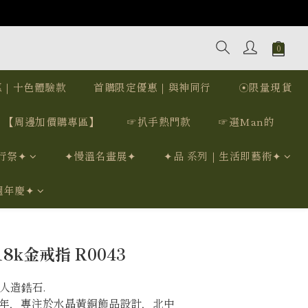
惠｜十色體驗款
首購限定優惠｜與神同行
☉限量現貨
【周邊加價購專區】
☞扒手熱門款
☞選Man的
行祭✦
✦慢溫名畫展✦
✦品 系列｜生活即藝術✦
週年慶✦
立即購買
k金戒指 R0043
人造鋯石.
12年，專注於水晶黃銅飾品設計，北中