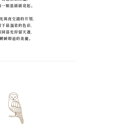
第一顆星緩緩亮起。
光與夜交錯的片刻，
留下最溫柔的色彩，
如同暮光停留天邊，
轉瞬即逝的美麗。