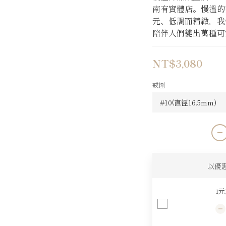
南有實體店。慢溫的
元、低調而精緻，我
陪伴人們變出萬種可
NT$3,080
戒圍
以優
1