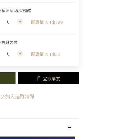
溫精油皂-溫柔甦醒
優惠價 NT$199
溫戒盒包裝
優惠價 NT$50
立即購買
加入追蹤清單