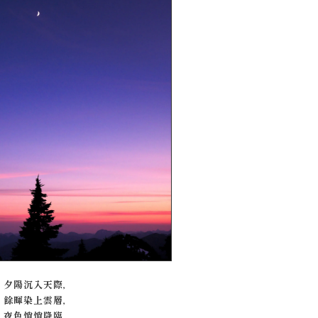
夕陽沉入天際，
餘暉染上雲層，
夜色悄悄降臨，