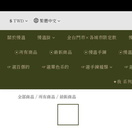
$
TWD
繁體中文
關於慢溫
慢溫談
全台門市×各城市限定款
慢
☉所有商品
☉最新商品
☉慢溫手鍊
☉慢溫
☞選百搭的
☞選單色系的
☞選手鍊種類
☞
✦我 系
全部商品
/
所有商品
/
最新商品