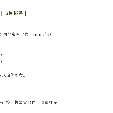
｜
戒圍挑選｜
：
 內徑會有大約1-2mm差距
)
)
方式給您參考。
是直接至慢溫實體門市試戴樣品，