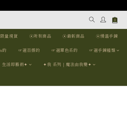
☉限量現貨
☉所有商品
☉最新商品
☉慢溫手鍊
n的
☞選百搭的
☞選單色系的
☞選手鍊種類
｜生活即藝術✦
✦我 系列｜魔法由我變✦