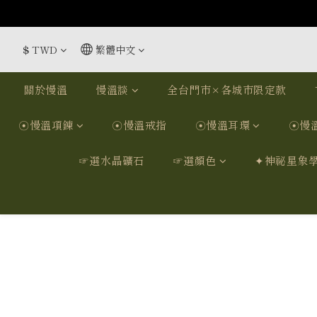
$
TWD
繁體中文
關於慢溫
慢溫談
全台門市×各城市限定款
☉慢溫項鍊
☉慢溫戒指
☉慢溫耳環
☉慢
☞選水晶礦石
☞選顏色
✦神祕星象