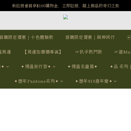
️8/6-8/12 第一波古文明馬拉松正式開跑：烏爾風華套組優惠價$5140
新註冊會員享$100購物金，立即註冊，踏上飾品的奇幻之旅
️8/6-8/12 第一波古文明馬拉松正式開跑：烏爾風華套組優惠價$5140
首購限定優惠｜十色體驗款
首購限定優惠｜與神同行
溫周邊
【周邊加價購專區】
☞扒手熱門款
☞選Ma
學✦
✦慢溫旅行祭✦
✦慢溫名畫展✦
✦品 系列
✦歷年Pantone系列✦
✦歷年919週年慶✦