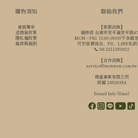
購物須知
聯絡我們
會員獨享
【客服洽詢】
退換貨政策
維修部 台南市安平區安平路8
隱私權政策
MON.~FRI. 11:00-18:00(不含
條款與細則
可於官網後台、FB、LINE私
📞 06-2211393#22
【合作洽詢】
service@menwen.com.tw
慢溫事業有限公司
統編 24926184
Brand Info (llms)