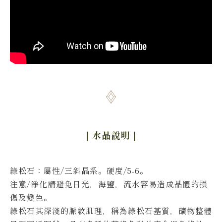
｜水晶說明
｜
綠松石：屬性/三斜晶系。硬度/5-6。
注意/淨化請避免日光，海鹽，流水容易造成晶體的損
傷及變色。
綠松石其深淺的脈紋肌理，稱為綠松石基質，礦物整體