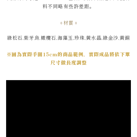
料不同略有些許差距。
材質
綠松石,紫牙烏,橄欖石,海藻玉,珍珠,黃水晶,綠金沙,黃銅
※圖為實際手圍15cm的商品範例，實際成品將依下單
尺寸做長度調整