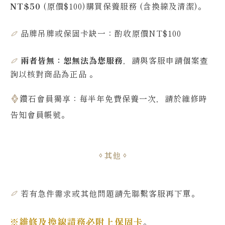
NT$50
(原價$100)購買保養服務 (含換線及清潔)。
品牌吊牌或保固卡缺一：酌收原價NT$100
兩者皆無：恕無法為您服務
，請與客服申請個案查
詢
以核對商品為正品
。
鑽石會員獨享：每半年免費保養一次，請於維修時
告知會員帳號
。
其他
若有急件需求或其他問題
請先聯繫客服再下單
。
※維修及換線請務必附上
保固卡
。