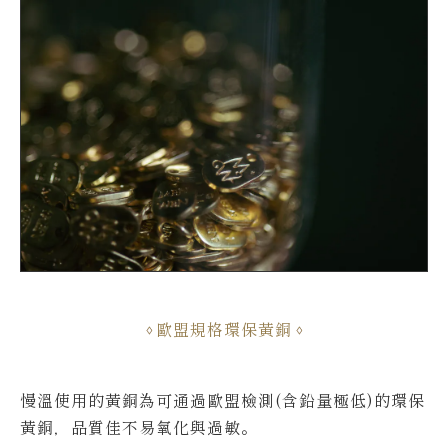
歐盟規格環保黃銅
慢溫使用的黃銅為可通過歐盟檢測(含鉛量極低)的環保
黃銅，品質佳不易氧化與過敏。