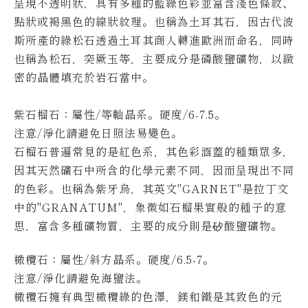
呈現不透明狀，具有多種的藍綠色彩並富含淺色條紋、
點狀或褐黑色的線狀紋理。
也稱為土耳其石，因古代波
斯所產的綠松石透過土耳其商人轉進歐洲而命名，同時
也稱為松石，突厥玉等，主要成分是磷酸鹽礦物，以緻
密的晶體填充於岩石當中。
紫石榴石：屬性/等軸晶系。硬度/6-7.5。
注意/淨化請避免日照法易變色。
石榴石普遍常見的是紅色系，其色彩涵蓋的種類眾多，
因其天然礦石中所含的化學元素不同，因而呈現出不同
的色彩。
也稱為紫牙烏，其英文"GARNET"是拉丁文
中的"GRANATUM"，象徵如石榴果實般的種子的意
思，富含多種礦物質，主要的成分則是矽酸鹽礦物。
橄欖石：屬性/斜方晶系。硬度/6.5-7。
注意/淨化請避免海鹽法。
橄欖石擁有典型橄欖綠的色澤，鎂和鐵是其致色的元