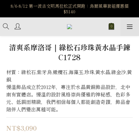
️8/6-8/12 第一波古文明馬拉松正式開跑：烏爾風華套組優惠價
️8/6-8/12 第一波古文明馬拉松正式開跑：烏爾風華套組優惠價
$5140
$5140
7/15-8/25 神秘星象學系列｜獅子座時區 項鍊 X 戒指 X 手鍊 享福
利
新註冊會員享$100購物金，立即註冊，踏上飾品的奇幻之旅
清爽系摩洛哥｜綠松石珍珠黃水晶手鍊
C1728
️8/6-8/12 第一波古文明馬拉松正式開跑：烏爾風華套組優惠價
$5140
材質：綠松石,紫牙烏,橄欖石,海藻玉,珍珠,黃水晶,綠金沙,黃
銅. 
慢溫飾品成立於2012年，專注於水晶黃銅飾品設計，北中
南有實體店。慢溫的設計風格崇尚優雅的神秘感，色彩多
元、低調而精緻，我們相信每個人都能創造奇蹟，飾品會
陪伴人們變出萬種可能。
NT$3,090