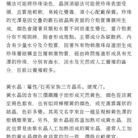
燻法可能將珍珠染色，晶洞消磁法可能使珍珠表面受
損，且質地較軟，易鈍化變霧，須小心配戴保養。
珍珠
的光澤是因交疊的霰石結晶與表面的介殼質薄膜所生
成，顏色會隨著貝類和水質不同而產生變化，當介殼素
分布不規則時，則會形成斑點。
主要成分為碳酸鈣，內
含有少量水分及介殼質，因著外來物刺激珠母進而生成
珍珠層結構並包覆刺激物質，經由時間推進形成具有光
澤的珍珠，分別有海水，淡水及天然或人工養殖的區
分，目前以養殖較多。
黃水晶：屬性/石英家族三方晶系。硬度/7。
黃水晶因含有三價鐵離子而形成天然黃色，顏色從淡黃
至褐色都有，也有如同檸檬黃的顏色，或充滿雲霧狀的
結晶，色彩多變。
其英文名字來自一種呈現鮮黃色澤的
柑橘類果實。另外，紫水晶經高溫加熱可成黃水晶，因
此也常見由紫水晶人工加熱而成的黃水晶，通常人工加
熱的黃水晶顏色會非常均勻一致，價格也較便宜。