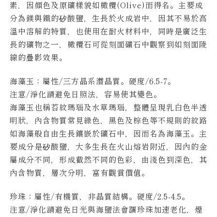
素，因顏色及原礦樣貌如橄欖(Olive)而得名。
主要成
分為鎂與鐵的矽酸鹽，生長於火成岩中，因其不易於高
溫中溶解的特質，也使用在耐火材料中，同時是廣泛生
長的礦物之一，橄欖石可從刻面礦石中觀察到如刻面陵
線的疊影效果。
海藻玉：屬性/三方晶系潛晶質。硬度/6.5-7。
注意/淨化請避免日照法，容易使其變色。
海藻玉也稱苔紋瑪瑙及水草瑪瑙，整體呈現乳白色半透
明狀，內含物質常見綠色，黑色及棕色等不規則的紋路
如海藻般自由生長鑲嵌於礦石中，因而名為海藻玉。
主
要成分是矽酸鹽，大多生長在火山熔岩附近，因內的金
屬成分不同，形成截然不同的色彩，由淺色到深色，其
內含物質，層次分明，富有觀賞價值。
珍珠：屬性/有機質，非晶質結構。硬度/2.5-4.5。
注意/淨化請避免日光與海鹽法會讓珍珠加速老化，煙