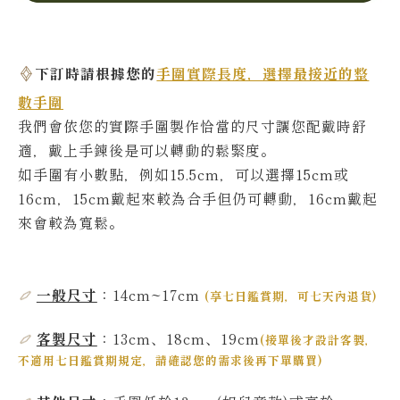
下訂時請根據您的
手圍實際長度，選擇最接近的整
數手圍
我們會依您的實際
手圍製作恰當的尺寸讓您配戴時舒
適，戴上手鍊後是可以轉動的鬆緊度。
如手圍有小數點，例如15.5cm，可以選擇15cm或
16cm，15cm戴起來較為合手但仍可轉動，16cm戴起
來會較為寬鬆。
一般尺寸
：14cm~17
cm
(
享七日鑑賞期，可七天內退貨
)
客製尺寸
：13cm、18cm、19cm
(
接單後才設計客製，
不適用七日鑑賞期規定，請確認您的需求後再下單購買
)