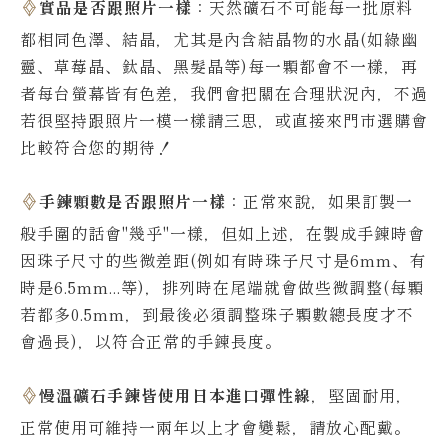
實品是否跟照片一樣
：天然礦石不可能每一批原料
都相同色澤、結晶，尤其是內含結晶物的水晶(如綠幽
靈、草莓晶、鈦晶、黑髮晶等)每一顆都會不一樣，再
者每台螢幕皆有色差，我們會把關在合理狀況內，不過
若很堅持跟照片一模一樣請三思，或直接來門市選購會
比較符合您的期待！
手鍊顆數是否跟照片一樣
：正常來說，如果訂製一
般手圍的話會"幾乎"一樣，但如上述，在製成手鍊時會
因珠子尺寸的些微差距(例如有時珠子尺寸是6mm、有
時是6.5mm...等)，排列時在尾端就會做些微調整(每顆
若都多0.5mm，到最後必須調整珠子顆數總長度才不
會過長)，以符合正常的手鍊長度。
慢溫礦石手鍊皆使用日本進口彈性線
，堅固耐用，
正常使用可維持一兩年以上才會變鬆，請放心配戴。