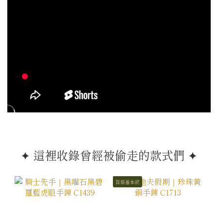
✦ 這裡收錄曾經被偷走的款式們 ✦
百搭基本款