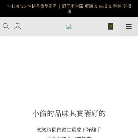
7/15-8/25 神秘星象學系列｜獅子座時區 項鍊 X 戒指 X 手鍊 享福
️8/6-8/12 第一波古文明馬拉松正式開跑：烏爾風華套組優惠價
$5140
利
新註冊會員享$100購物金，立即註冊，踏上飾品的奇幻之旅
️8/6-8/12 第一波古文明馬拉松正式開跑：烏爾風華套組優惠價
$5140
小偷的品味其實滿好的
短短時間內鎖定最愛下好離手