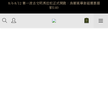
7/15-8/25 神秘星象學系列｜獅子座時區 項鍊 X 戒指 X 手鍊 享福
️8/6-8/12 第一波古文明馬拉松正式開跑：烏爾風華套組優惠價
$5140
利
新註冊會員享$100購物金，立即註冊，踏上飾品的奇幻之旅
️8/6-8/12 第一波古文明馬拉松正式開跑：烏爾風華套組優惠價
$5140
讓神話之戒於手上運轉