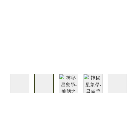
—————