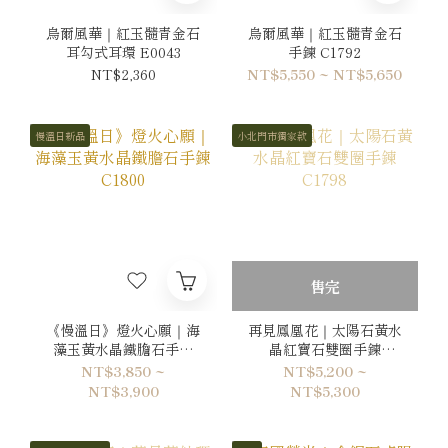
烏爾風華｜紅玉髓青金石
烏爾風華｜紅玉髓青金石
耳勾式耳環 E0043
手鍊 C1792
NT$2,360
NT$5,550 ~ NT$5,650
慢溫日新品
小北門市獨家款
售完
《慢溫日》燈火心願｜海
再見鳳凰花｜太陽石黃水
藻玉黃水晶鐵膽石手鍊
晶紅寶石雙圈手鍊
C1800
C1798
NT$3,850 ~
NT$5,200 ~
NT$3,900
NT$5,300