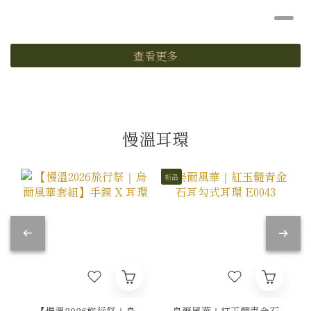
查看更多
慢溫耳環
新品
【慢溫2026旅行祭｜烏
烏爾風華｜紅玉髓青金石