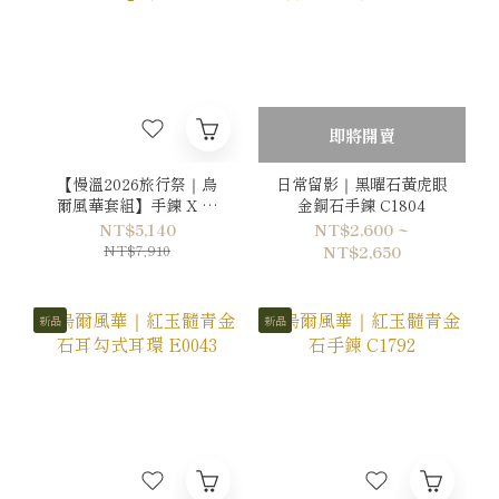
即將開賣
【慢溫2026旅行祭｜烏
日常留影｜黑曜石黃虎眼
爾風華套組】手鍊 X 耳
金銅石手鍊 C1804
環
NT$5,140
NT$2,600 ~
NT$7,910
NT$2,650
新品
新品