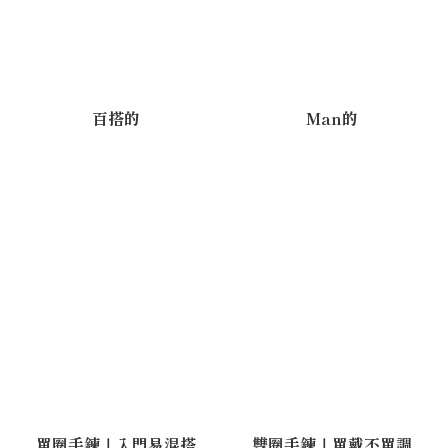
百搭的
Man的
單圈手鍊｜入門易混搭
雙圈手鍊｜單戴不單調