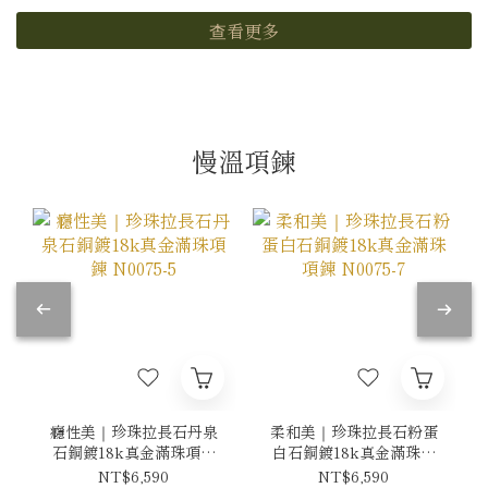
查看更多
慢溫項鍊
癮性美｜珍珠拉長石丹泉
柔和美｜珍珠拉長石粉蛋
石銅鍍18k真金滿珠項鍊
白石銅鍍18k真金滿珠項
N0075-5
鍊 N0075-7
NT$6,590
NT$6,590