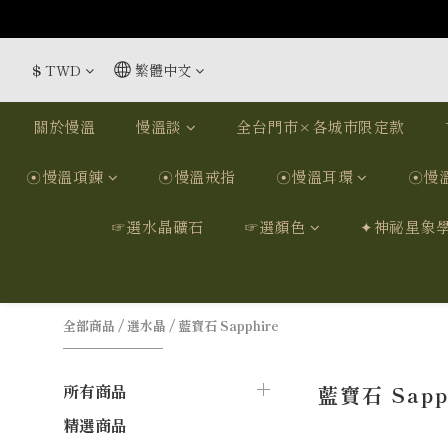
$
TWD
繁體中文
關於慢溫
慢溫談
全台門市×各城市限定款
☉慢溫項鍊
☉慢溫戒指
☉慢溫耳環
☉慢
☞選水晶礦石
☞選顏色
✦神祕星象
全部商品
/
選水晶
/
藍寶石 Sapphire
所有商品
藍寶石 Sapp
精選商品