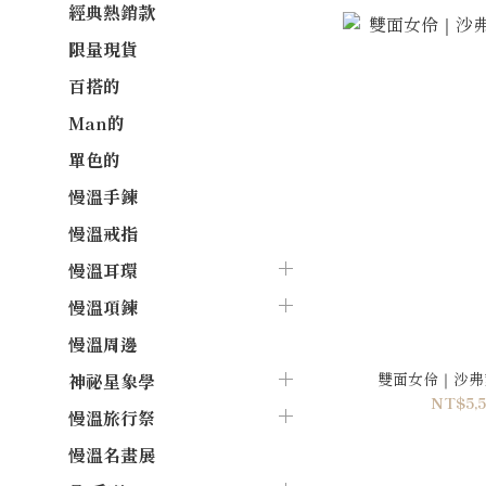
經典熱銷款
限量現貨
百搭的
Man的
單色的
慢溫手鍊
慢溫戒指
慢溫耳環
慢溫項鍊
慢溫周邊
雙面女伶｜沙弗萊
神祕星象學
NT$5,5
慢溫旅行祭
慢溫名畫展