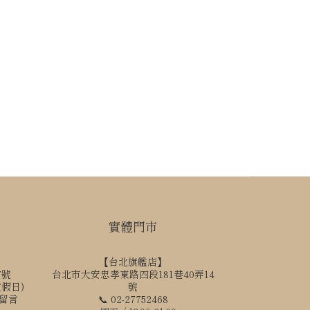
實體門市
【台北旗艦店】
7號
台北市大安忠孝東路四段181巷40弄14
國定假日)
號
訊留言
📞 02-27752468