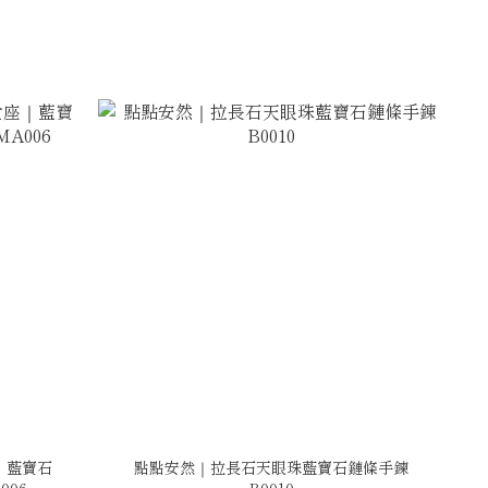
｜藍寶石
點點安然｜拉長石天眼珠藍寶石鏈條手鍊
006
B0010