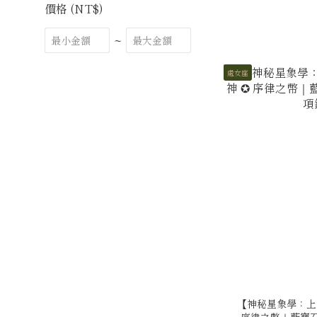
價格 (NT$)
~
處女座
【神秘星象學：上
序律之幣｜藍寶石