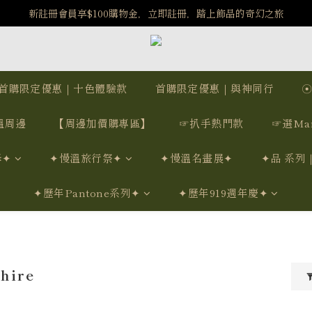
️8/6-8/12 第一波古文明馬拉松正式開跑：烏爾風華套組優惠價$5140
️8/6-8/12 第一波古文明馬拉松正式開跑：烏爾風華套組優惠價$5140
首購限定優惠｜十色體驗款
首購限定優惠｜與神同行
溫周邊
【周邊加價購專區】
☞扒手熱門款
☞選Ma
學✦
✦慢溫旅行祭✦
✦慢溫名畫展✦
✦品 系列
✦歷年Pantone系列✦
✦歷年919週年慶✦
hire