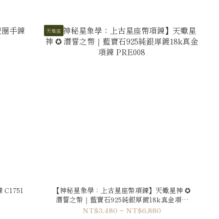
天蠍座
1751
【神秘星象學：上古星座幣項鍊】天蠍星神 ✪
潛誓之幣｜藍寶石925純銀厚鍍18k真金項鍊
PRE008
NT$3,480 ~ NT$6,880