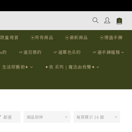
☉限量現貨
☉所有商品
☉最新商品
☉慢溫手鍊
n的
☞選百搭的
☞選單色系的
☞選手鍊種類
｜生活即藝術✦
✦我 系列｜魔法由我變✦
篩選
商品排序
每頁顯示 24 個