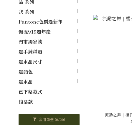
品 系列
我 系列
Pantone色票過新年
慢溫919週年慶
門市獨家款
選手鍊種類
選水晶尺寸
選顏色
選水晶
已下架款式
復活款
流動之舞｜櫻花
套用篩選
(0/20)