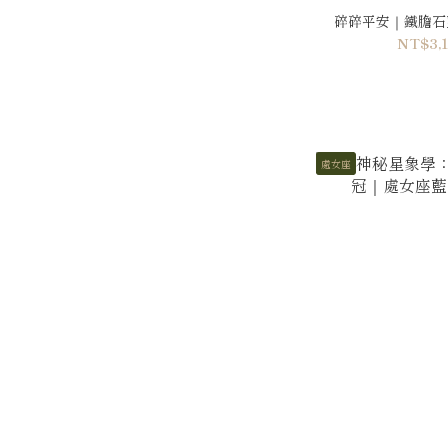
碎碎平安｜鐵膽石藍
NT$3,1
處女座