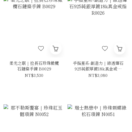
柔光之眠｜拉長石珍珠橄欖
手指星系-創造力｜綠透輝石
石鏈條手鍊 B0029
925純銀厚鍍18k真金戒指
R0026
NT$3,530
NT$3,080