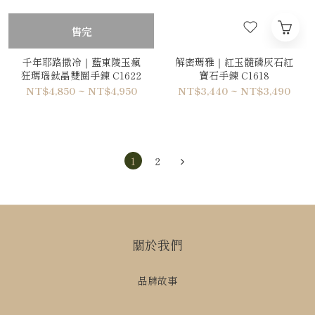
售完
千年耶路撒冷｜藍東陵玉瘋
解密瑪雅｜紅玉髓磷灰石紅
狂瑪瑙鈦晶雙圈手鍊 C1622
寶石手鍊 C1618
NT$4,850 ~ NT$4,950
NT$3,440 ~ NT$3,490
1
2
關於我們
品牌故事