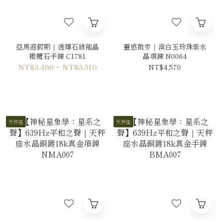
亞馬遜假期｜透輝石綠龍晶
靈感散步｜漢白玉珍珠紫水
橄欖石手鍊 C1781
晶項鍊 N0064
NT$3,460 ~ NT$3,510
NT$4,570
天秤座
天秤座