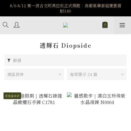
️8/6-8/12 第一波古文明馬拉松正式開跑：烏爾風華套組優惠價
️8/6-8/12 第一波古文明馬拉松正式開跑：烏爾風華套組優惠價
$5140
$5140
7/15-8/25 神秘星象學系列｜獅子座時區 項鍊 X 戒指 X 手鍊 享福
利
新註冊會員享$100購物金，立即註冊，踏上飾品的奇幻之旅
透輝石 Diopside
️8/6-8/12 第一波古文明馬拉松正式開跑：烏爾風華套組優惠價
$5140
篩選
商品排序
每頁顯示 24 個
百搭基本款