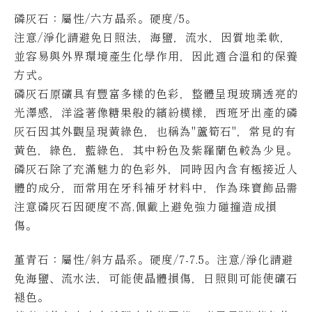
磷灰石：屬性/六方晶系。硬度/5。
注意/淨化請避免日照法，海鹽，流水，因質地柔軟，
並容易與外界環境產生化學作用，因此適合溫和的保養
方式。
磷灰石原礦具有豐富多樣的色彩，整體呈現玻璃透亮的
光澤感，洋溢著像糖果般的繽紛模樣，西班牙出產的磷
灰石因其外觀呈現黃綠色，也稱為"蘆筍石"，常見的有
黃色，綠色，藍綠色，其中粉色及紫羅蘭色較為少見。
磷灰石除了充滿魅力的色彩外，同時因內含有極接近人
體的成分，而常用在牙科補牙材料中，作為珠寶飾品需
注意磷灰石因硬度不高,佩戴上避免強力碰撞造成損
傷。
堇青石：屬性/斜方晶系。硬度/7-7.5。
注意/淨化請避
免海鹽、流水法，可能使晶體損傷，日照則可能使礦石
褪色。