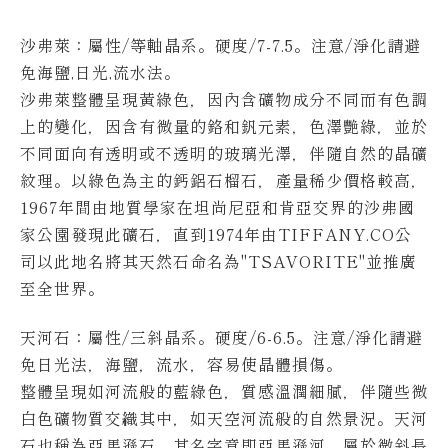
沙弗萊：屬性/等軸晶系。硬度/7-7.5。
注意/淨化請避
免海鹽,日光,流水法。
沙弗萊整體呈現黃綠色，因內含礦物成分不同而有色調
上的變化，因含有微量的鉻和釩元素，色澤艷綠，並於
不同面向有透明或不透明的玻璃光澤，伴隨自然的晶礦
紋理。
以綠色為主的鈣鋁石榴石，產量稀少價格較高，
1967年間由地質學家在坦尚尼亞和肯亞交界的沙弗國
家公園發現此礦石，直到1974年由TIFFANY.CO公
司以此地名將其天然石命名為"TSAVORITE"並推廣
至全世界。
天河石：屬性/三斜晶系。硬度/6-6.5。
注意/淨化請避
免日光法，海鹽，流水，容易使晶體損傷。
整體呈現如河流般的藍綠色，質感溫潤細膩，伴隨些微
白色礦物質交織其中，如天空河流般的自然景況。
天河
石也稱為亞馬遜石，其名字意即亞馬遜河，屬於微斜長