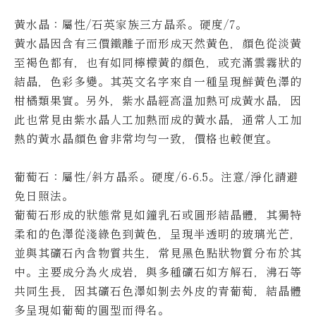
黃水晶
：屬性/石英家族三方晶系。硬度/7。
黃水晶因含有三價鐵離子而形成天然黃色，顏色從淡黃
至褐色都有，也有如同檸檬黃的顏色，或充滿雲霧狀的
結晶，色彩多變。
其英文名字來自一種呈現鮮黃色澤的
柑橘類果實。另外，紫水晶經高溫加熱可成黃水晶，因
此也常見由紫水晶人工加熱而成的黃水晶，通常人工加
熱的黃水晶顏色會非常均勻一致，價格也較便宜。
葡萄石
：屬性/斜方晶系。硬度/6-6.5。
注意/淨化請避
免日照法。
葡萄石形成的狀態常見如鐘乳石或圓形結晶體，其獨特
柔和的色澤從淺綠色到黃色，呈現半透明的玻璃光芒，
並與其礦石內含物質共生，常見黑色點狀物質分布於其
中。
主要成分為火成岩，與多種礦石如方解石，沸石等
共同生長，因其礦石色澤如剝去外皮的青葡萄，結晶體
多呈現如葡萄的圓型而得名。