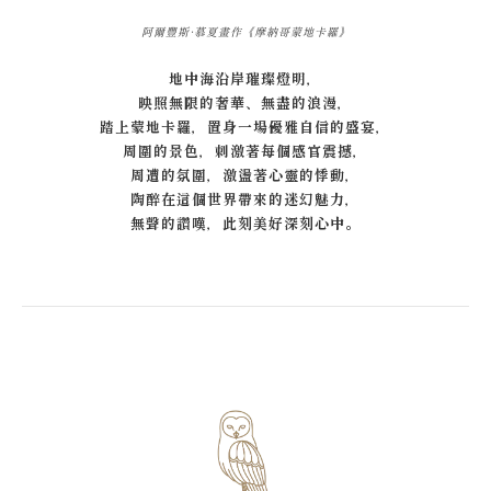
阿爾豐斯·慕夏畫作《摩納哥蒙地卡羅》
地中海沿岸璀璨燈明，
映照無限的奢華、無盡的浪漫，
踏上蒙地卡羅，置身一場優雅自信的盛宴，
周圍的景色，刺激著每個感官震撼，
周遭的氛圍，激盪著心靈的悸動，
陶醉在這個世界帶來的迷幻魅力，
無聲的讚嘆，此刻美好深刻心中。