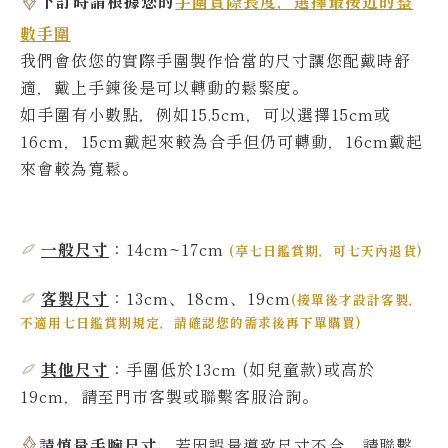
下訂時請根據您的
手圍實際長度，選擇最接近的整
數手圍
我們會依您的實際
手圍製作恰當的尺寸讓您配戴時舒
適，戴上手鍊後是可以轉動的鬆緊度。
如手圍有小數點，例如15.5cm，可以選擇15cm或
16cm，15cm戴起來較為合手但仍可轉動，16cm戴起
來會較為寬鬆。
一般尺寸
：14cm~17
cm
(
享七日鑑賞期，可七天內退貨
)
客製尺寸
：13cm、18cm、19cm
(
接單後才設計客製，
不適用七日鑑賞期規定，請確認您的需求後再下單購買
)
其他尺寸
：
手圍低於13
cm
(如兒童款)或高於
19
cm，請至門市客製或聯繫客服洽詢。
請慎量手腕尺寸
，若因誤量導致尺寸不合，請聯繫