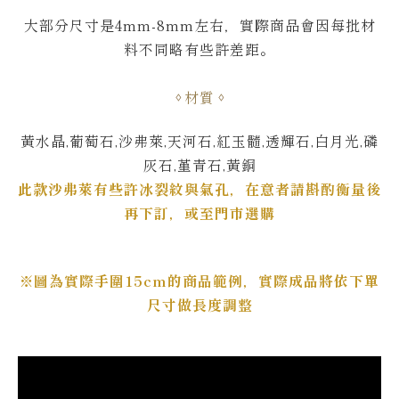
大部分尺寸是4mm-8mm左右，
實際商品會因每批材
料不同略有些許差距。
材質
黃水晶,葡萄石,沙弗萊,天河石,紅玉髓,透輝石,白月光,磷
灰石,堇青石,黃銅
此款沙弗萊有些許冰裂紋與氣孔，在意者請斟酌衡量後
再下訂，或至門市選購
※圖為實際手圍15cm的商品範例，實際成品將依下單
尺寸做長度調整