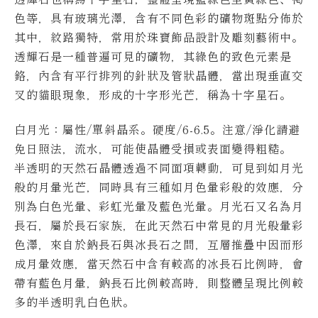
色等，具有玻璃光澤，含有不同色彩的礦物斑點分佈於
其中，紋路獨特，常用於珠寶飾品設計及雕刻藝術中。
透輝石是一種普遍可見的礦物，其綠色的致色元素是
鉻，內含有平行排列的針狀及管狀晶體，當出現垂直交
叉的貓眼現象，形成的十字形光芒，稱為十字星石。
白月光
：屬性/單斜晶系。硬度/6-6.5。
注意/淨化請避
免日照法，流水，可能使晶體受損或表面變得粗糙。
半透明的天然石晶體透過不同面項轉動，可見到如月光
般的月暈光芒，同時具有三種如月色暈彩般的效應，分
別為白色光暈、彩虹光暈及藍色光暈。
月光石又名為月
長石，屬於長石家族，在此天然石中常見的月光般暈彩
色澤，來自於鈉長石與冰長石之間，互層推疊中因而形
成月暈效應，當天然石中含有較高的冰長石比例時，會
帶有藍色月暈，鈉長石比例較高時，則整體呈現比例較
多的半透明乳白色狀。