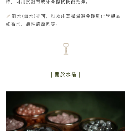
時，可用拭銀布或牙膏擦拭恢復光澤。
碰水(海水)亦可，唯須注意盡量避免碰到化學製品
如香水、鹼性清潔劑等。
｜關於水晶
｜