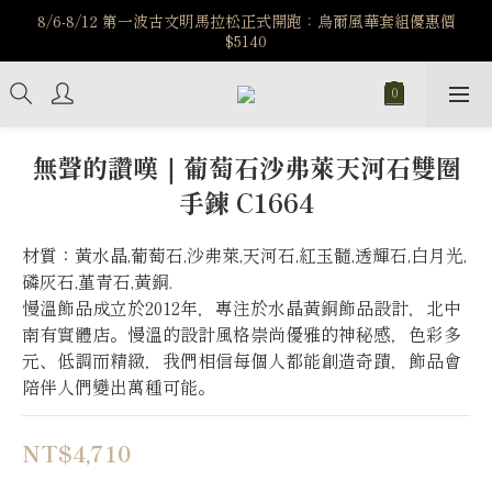
️8/6-8/12 第一波古文明馬拉松正式開跑：烏爾風華套組優惠價
️8/6-8/12 第一波古文明馬拉松正式開跑：烏爾風華套組優惠價
$5140
$5140
7/15-8/25 神秘星象學系列｜獅子座時區 項鍊 X 戒指 X 手鍊 享福
利
新註冊會員享$100購物金，立即註冊，踏上飾品的奇幻之旅
無聲的讚嘆｜葡萄石沙弗萊天河石雙圈
手鍊 C1664
️8/6-8/12 第一波古文明馬拉松正式開跑：烏爾風華套組優惠價
$5140
材質：黃水晶,葡萄石,沙弗萊,天河石,紅玉髓,透輝石,白月光,
磷灰石,堇青石,黃銅.
慢溫飾品成立於2012年，專注於水晶黃銅飾品設計，北中
南有實體店。慢溫的設計風格崇尚優雅的神秘感，色彩多
元、低調而精緻，我們相信每個人都能創造奇蹟，飾品會
陪伴人們變出萬種可能。
NT$4,710