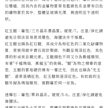
石變種，因其內含的金屬物質常見藍綠色系並帶有白色
的礦物質於其中，整體呈玻璃光澤，微透明至不透明
狀。
紅玉髓：屬性/三方晶系潛晶質。硬度/7。
注意/淨化請
避免日照法容易使其變色，海鹽法亦不推薦。
紅玉髓也稱為紅石髓，其成分為棕紅色的二氧化矽礦物
質，常被用做半寶石設計製做，外觀呈現深紅色，其色
澤的形成來自鐵元素。
玉髓顏色不同又分為數種類別，
有著"千種瑪瑙，萬種玉"的美稱。"髓"為物之精華的意
思，玉髓的質地總彷彿有一層泛光，因此也稱為"光玉
髓"，通常是橘紅色，紅玉髓則是深紅色。有紋路的玉
髓另歸為瑪瑙類別，實際屬於同一家族。
透輝石
：屬性/單斜晶系。硬度/5-6。
注意/淨化請避免
海鹽法。
透輝石也稱為十字星石，整體呈現藍綠色至黃綠色、褐