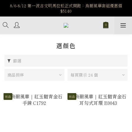
️8/6-8/12 第一波古文明馬拉松正式開跑：烏爾風華套組優惠價
️8/6-8/12 第一波古文明馬拉松正式開跑：烏爾風華套組優惠價
$5140
$5140
7/15-8/25 神秘星象學系列｜獅子座時區 項鍊 X 戒指 X 手鍊 享福
利
新註冊會員享$100購物金，立即註冊，踏上飾品的奇幻之旅
選顏色
️8/6-8/12 第一波古文明馬拉松正式開跑：烏爾風華套組優惠價
$5140
篩選
商品排序
每頁顯示 24 個
新品
新品