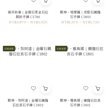
兩河敘事｜金銅石青金石紅
戰神・鳩摩羅｜虎眼石鐵膽
銅鈦手鍊 C1786
石手鍊 C1803
NT$3,870 ~ NT$3,920
NT$1,670 ~ NT$1,720
首購優惠
首購優惠
戰神・努阿達｜金曜石鐵膽
戰神・雅典娜｜鐵膽石拉長
石拉長石手鍊 C1802
石手鍊 C1801