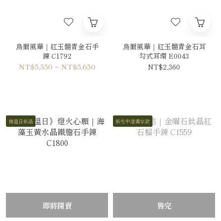
烏爾風華｜紅玉髓青金石手
烏爾風華｜紅玉髓青金石耳
鍊 C1792
勾式耳環 E0043
NT$5,550 ~ NT$5,650
NT$2,360
慢溫日新品
新光中港獨家款
即將開賣
售完