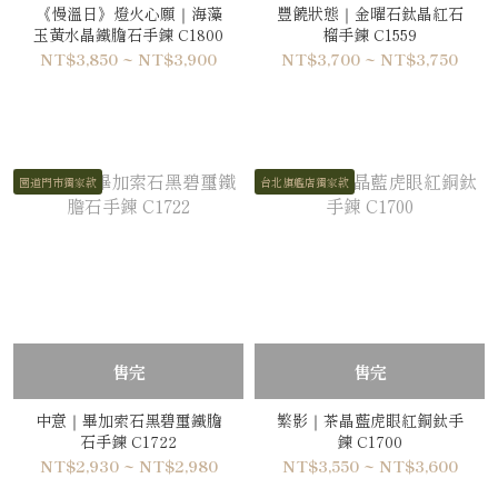
《慢溫日》燈火心願｜海藻
豐饒狀態｜金曜石鈦晶紅石
玉黃水晶鐵膽石手鍊 C1800
榴手鍊 C1559
NT$3,850 ~ NT$3,900
NT$3,700 ~ NT$3,750
園道門市獨家款
台北旗艦店獨家款
售完
售完
中意｜畢加索石黑碧璽鐵膽
繁影｜茶晶藍虎眼紅銅鈦手
石手鍊 C1722
鍊 C1700
NT$2,930 ~ NT$2,980
NT$3,550 ~ NT$3,600