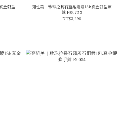
真金弧型
知性美｜珍珠拉長石藍晶銅鍍18k真金弧型項
鍊 N0073-3
NT$3,290