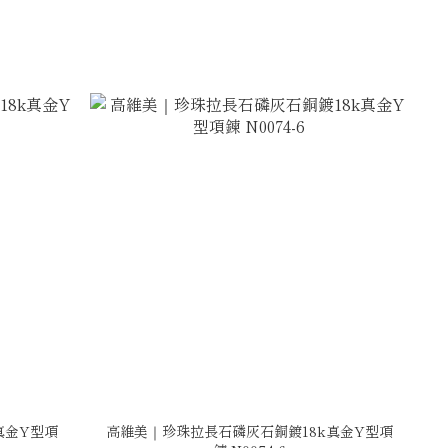
真金Y型項
高維美｜珍珠拉長石磷灰石銅鍍18k真金Y型項