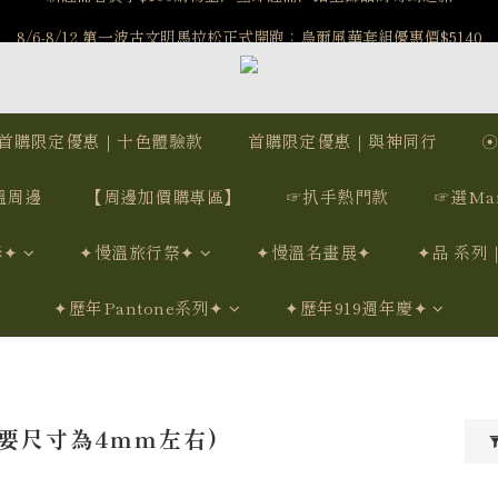
️8/6-8/12 第一波古文明馬拉松正式開跑：烏爾風華套組優惠價$5140
️8/6-8/12 第一波古文明馬拉松正式開跑：烏爾風華套組優惠價$5140
7/15-8/25 神秘星象學系列｜獅子座時區 項鍊 X 戒指 X 手鍊 享福利
新註冊會員享$100購物金，立即註冊，踏上飾品的奇幻之旅
首購限定優惠｜十色體驗款
首購限定優惠｜與神同行
️8/6-8/12 第一波古文明馬拉松正式開跑：烏爾風華套組優惠價$5140
溫周邊
【周邊加價購專區】
☞扒手熱門款
☞選Ma
學✦
✦慢溫旅行祭✦
✦慢溫名畫展✦
✦品 系列
✦歷年Pantone系列✦
✦歷年919週年慶✦
主要尺寸為4mm左右)