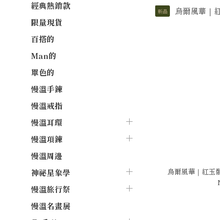
經典熱銷款
新品
限量現貨
百搭的
Man的
單色的
慢溫手鍊
慢溫戒指
慢溫耳環
慢溫項鍊
慢溫周邊
烏爾風華｜紅玉髓
神祕星象學
慢溫旅行祭
慢溫名畫展