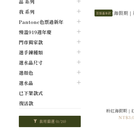
品 系列
我 系列
百搭基本款
Pantone色票過新年
慢溫919週年慶
門市獨家款
選手鍊種類
選水晶尺寸
選顏色
選水晶
已下架款式
復活款
粉紅海假期｜紅
NT$3,0
套用篩選
(0/20)