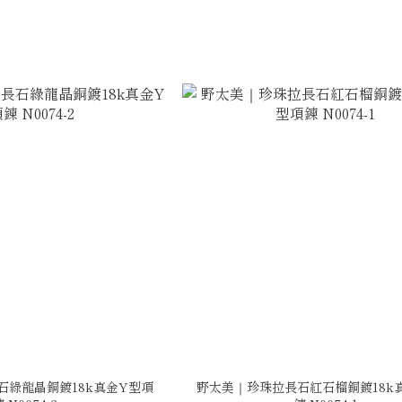
石綠龍晶銅鍍18k真金Y型項
野太美｜珍珠拉長石紅石榴銅鍍18k