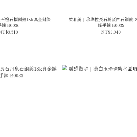
石橙石榴銅鍍18k真金鏈條
柔和美｜珍珠拉長石粉蛋白石銅鍍18
手鍊 B0036
條手鍊 B0035
NT$3,510
NT$3,340