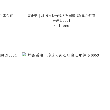
k真金鏈
高維美｜珍珠拉長石磷灰石銅鍍18k真金鏈條
手鍊 B0034
NT$3,580