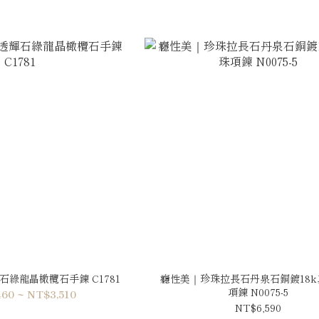
綠龍晶橄欖石手鍊 C1781
癮性美｜珍珠拉長石丹泉石銅鍍18k
項鍊 N0075-5
60 ~ NT$3,510
NT$6,590