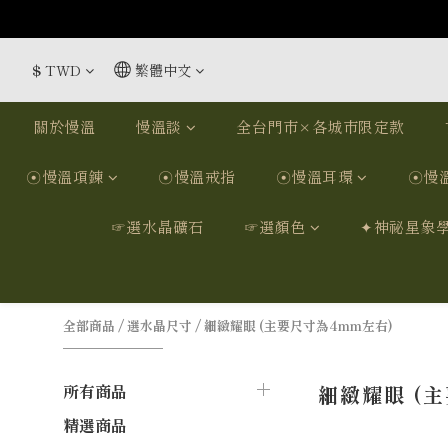
$
TWD
繁體中文
關於慢溫
慢溫談
全台門市×各城市限定款
☉慢溫項鍊
☉慢溫戒指
☉慢溫耳環
☉慢
☞選水晶礦石
☞選顏色
✦神祕星象
全部商品
/
選水晶尺寸
/
細緻耀眼 (主要尺寸為4mm左右)
所有商品
細緻耀眼 (
精選商品