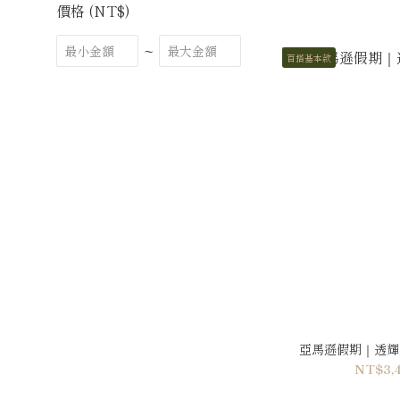
價格 (NT$)
~
百搭基本款
亞馬遜假期｜透輝石
NT$3,4