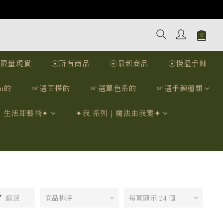
☉限量現貨
☉所有商品
☉最新商品
☉慢溫手鍊
n的
☞選百搭的
☞選單色系的
☞選手鍊種類
｜生活即藝術✦
✦我 系列｜魔法由我變✦
篩選
商品排序
每頁顯示 24 個