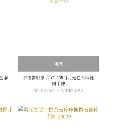
售完
金曜
拿破崙戰歌 // C1235白月光紅石榴雙
圈手鍊
NT$2,580 ~ NT$2,680