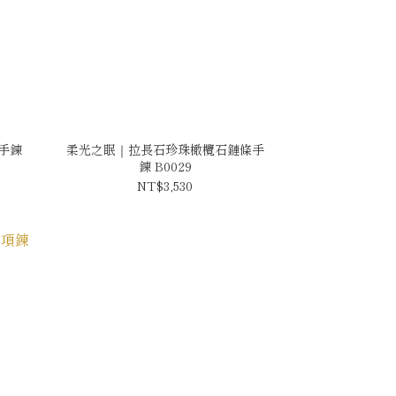
手鍊
柔光之眠｜拉長石珍珠橄欖石鏈條手
鍊 B0029
NT$3,530