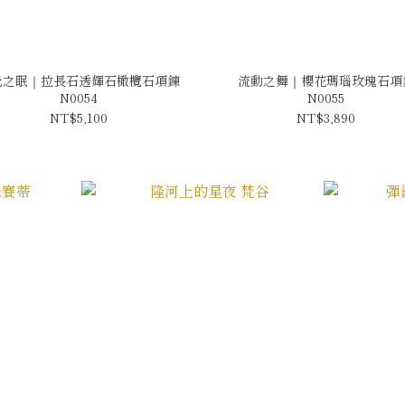
光之眠｜拉長石透輝石橄欖石項鍊
流動之舞｜櫻花瑪瑙玫瑰石項
N0054
N0055
NT$5,100
NT$3,890