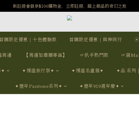
️8/6-8/12 第一波古文明馬拉松正式開跑：烏爾風華套組優惠價$5140
️8/6-8/12 第一波古文明馬拉松正式開跑：烏爾風華套組優惠價$5140
7/15-8/25 神秘星象學系列｜獅子座時區 項鍊 X 戒指 X 手鍊 享福利
新註冊會員享$100購物金，立即註冊，踏上飾品的奇幻之旅
首購限定優惠｜十色體驗款
首購限定優惠｜與神同行
️8/6-8/12 第一波古文明馬拉松正式開跑：烏爾風華套組優惠價$5140
溫周邊
【周邊加價購專區】
☞扒手熱門款
☞選Ma
學✦
✦慢溫旅行祭✦
✦慢溫名畫展✦
✦品 系列
✦歷年Pantone系列✦
✦歷年919週年慶✦