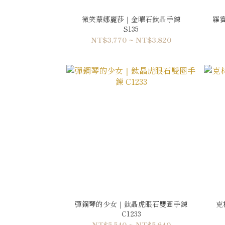
微笑蒙娜麗莎｜金曜石鈦晶手鍊
羅
S135
NT$3,770 ~ NT$3,820
彈鋼琴的少女｜鈦晶虎眼石雙圈手鍊
克
C1233
NT$5,540 ~ NT$5,640