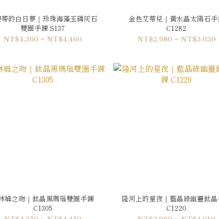
賽蒂的白日夢｜珍珠海藻玉磷灰石
金色艾蒂兒｜黃水晶太陽石手
雙圈手鍊 S137
C1282
NT$4,360 ~ NT$4,460
NT$2,980 ~ NT$3,030
林姆之吻｜鈦晶黑瑪瑙雙圈手鍊
隆河上的星夜｜藍晶綠幽靈鈦晶
C1305
C1220
NT$4,350 ~ NT$4,450
NT$3,960 ~ NT$4,010