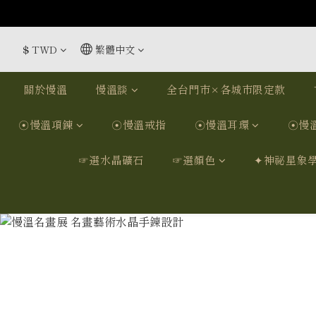
$
TWD
繁體中文
關於慢溫
慢溫談
全台門市×各城市限定款
☉慢溫項鍊
☉慢溫戒指
☉慢溫耳環
☉慢
☞選水晶礦石
☞選顏色
✦神祕星象