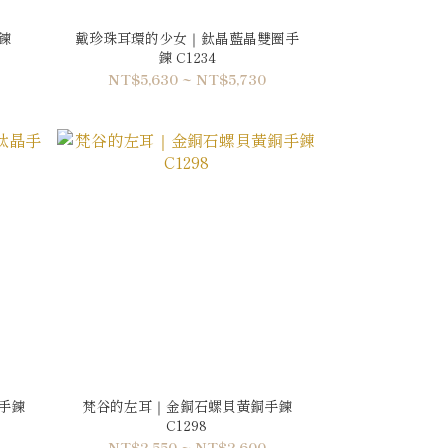
鍊
戴珍珠耳環的少女｜鈦晶藍晶雙圈手
鍊 C1234
NT$5,630 ~ NT$5,730
手鍊
梵谷的左耳｜金銅石螺貝黃銅手鍊
C1298
NT$2,550 ~ NT$2,600