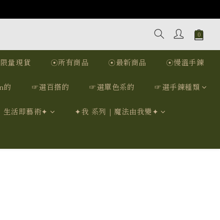
☉限量現貨
☉所有商品
☉最新商品
☉慢溫手鍊
n的
☞選百搭的
☞選單色系的
☞選手鍊種類
｜生活即藝術✦
✦我 系列｜魔法由我變✦