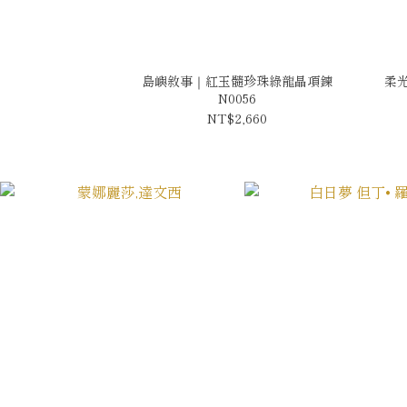
島嶼敘事｜紅玉髓珍珠綠龍晶項鍊
柔
N0056
NT$2,660