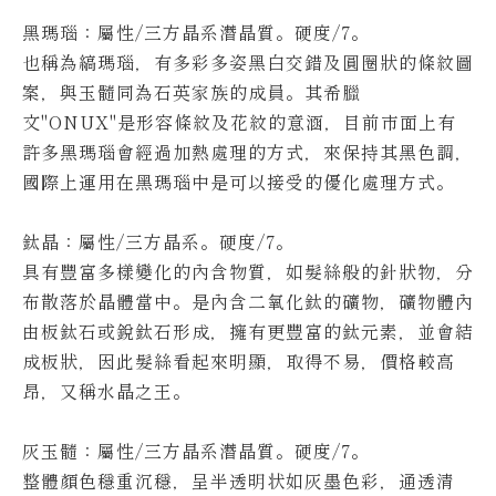
黑瑪瑙
：屬性/三方晶系潛晶質。硬度/7。
也稱為縞瑪瑙，有多彩多姿黑白交錯及圓圈狀的條紋圖
案，與玉髓同為石英家族的成員。
其希臘
文"ONUX"是形容條紋及花紋的意涵，目前市面上有
許多黑瑪瑙會經過加熱處理的方式，來保持其黑色調，
國際上運用在黑瑪瑙中是可以接受的優化處理方式。
鈦晶
：屬性/三方晶系。硬度/7。
具有豐富多樣變化的內含物質，如髮絲般的針狀物，分
布散落於晶體當中。
是內含二氧化鈦的礦物，礦物體內
由板鈦石或銳鈦石形成，擁有更豐富的鈦元素，並會結
成板狀，因此髮絲看起來明顯，取得不易，價格較高
昂，又稱水晶之王。
灰玉髓
：屬性/三方晶系潛晶質。硬度/7。
整體顏色穩重沉穩，呈半透明状如灰墨色彩，通透清