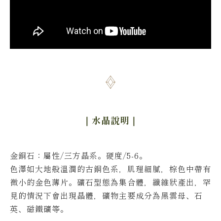
｜水晶說明
｜
金銅石
：屬性/三方晶系。硬度/5-6。
色澤如大地般溫潤的古銅色系，肌理細膩，棕色中帶有
微小的金色薄片。
礦石型態為集合體，纖維狀產出，罕
見的情況下會出現晶體，礦物主要成分為黑雲母、石
英、磁鐵礦等。