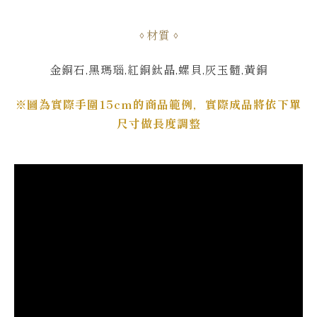
材質
金銅石,黑瑪瑙,紅銅鈦晶,螺貝,灰玉髓,黃銅
※圖為實際手圍15cm的商品範例，實際成品將依下單
尺寸做長度調整