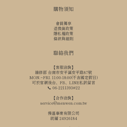
購物須知
會員獨享
退換貨政策
隱私權政策
條款與細則
聯絡我們
【客服洽詢】
維修部 台南市安平區安平路87號
MON.~FRI. 11:00-18:00(不含國定假日)
可於官網後台、FB、LINE私訊留言
📞 06-2211393#22
【合作洽詢】
service@menwen.com.tw
慢溫事業有限公司
統編 24926184