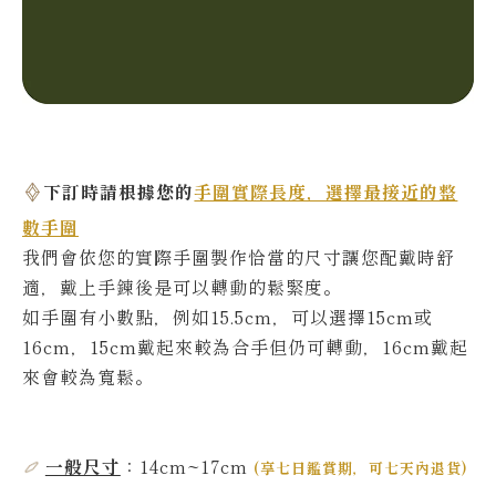
下訂時請根據您的
手圍實際長度，選擇最接近的整
數手圍
我們會依您的實際
手圍製作恰當的尺寸讓您配戴時舒
適，戴上手鍊後是可以轉動的鬆緊度。
如手圍有小數點，例如15.5cm，可以選擇15cm或
16cm，15cm戴起來較為合手但仍可轉動，16cm戴起
來會較為寬鬆。
一般尺寸
：14cm~17cm
(
享七日鑑賞期，可七天內退貨
)