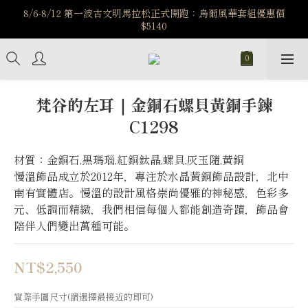
️8/6-8/12 第一波古文明馬拉松正式開跑：烏爾風華套組優惠價
️8/6-8/12 第一波古文明馬拉松正式開跑：烏爾風華套組優惠價
$5140
$5140
7/15-8/25 神秘星象學系列｜獅子座時區 項鍊 X 戒指 X 手鍊 享福
利
新註冊會員享$100購物金，立即註冊，踏上飾品的奇幻之旅
梵谷的左耳｜金銅石螺貝黃銅手鍊
C1298
️8/6-8/12 第一波古文明馬拉松正式開跑：烏爾風華套組優惠價
$5140
材質：金銅石,黑瑪瑙,紅銅鈦晶,螺貝,灰玉隨,黃銅
慢溫飾品成立於2012年，專注於水晶黃銅飾品設計，北中
南有實體店。慢溫的設計風格崇尚優雅的神秘感，色彩多
元、低調而精緻，我們相信每個人都能創造奇蹟，飾品會
陪伴人們變出萬種可能。
NT$2,550
實際手圍尺寸(請選擇最接近的即可)