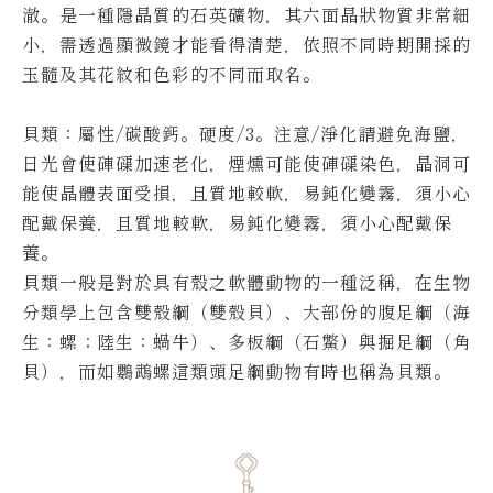
澈。
是一種隱晶質的石英礦物，其六面晶狀物質非常細
小，需透過顯微鏡才能看得清楚，依照不同時期開採的
玉髓及其花紋和色彩的不同而取名。
貝類：屬性/碳酸鈣。硬度/3。注意/淨化請避免海鹽，
日光會使硨磲加速老化，煙燻可能使硨磲染色，晶洞可
能使晶體表面受損，且質地較軟，易鈍化變霧，須小心
配戴保養，且質地較軟，易鈍化變霧，須小心配戴保
養。
貝類一般是對於具有殼之軟體動物的一種泛稱，在生物
分類學上包含雙殼綱（雙殼貝）、大部份的腹足綱（海
生：螺；陸生：蝸牛）、多板綱（石鱉）與掘足綱（角
貝），而如鸚鵡螺這類頭足綱動物有時也稱為貝類。