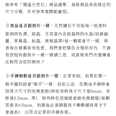
接參考「慢溫天然石」商品選單，每款商品有依接近的
尺寸分類，亦可參考實際配戴照。
實品是否跟照片一樣
：天然礦石不可能每一批原料
都相同色澤、結晶，尤其是內含結晶物的水晶(如綠幽
靈、草莓晶、鈦晶、黑髮晶等)每一顆都會不一樣，再
者每台螢幕皆有色差，我們會把關在合理狀況內，不過
若很堅持跟照片一模一樣請三思，或直接來門市選購會
比較符合您的期待！
手鍊顆數是否跟照片一樣
：正常來說，如果訂製一
般手圍的話會"幾乎"一樣，但如上述，在製成手鍊時會
因珠子尺寸的些微差距(例如有時珠子尺寸是6mm、有
時是6.5mm...等)，排列時在尾端就會做些微調整(每顆
若都多0.5mm，到最後必須調整珠子顆數總長度才不
會過長)，以符合正常的手鍊長度。