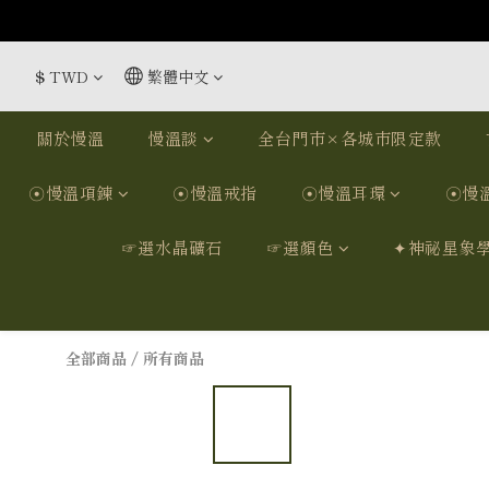
$
TWD
繁體中文
關於慢溫
慢溫談
全台門市×各城市限定款
☉慢溫項鍊
☉慢溫戒指
☉慢溫耳環
☉慢
☞選水晶礦石
☞選顏色
✦神祕星象
全部商品
/
所有商品