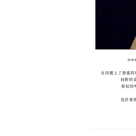
維梅
女孩戴上了貴重的
回眸的
鮮紅的
也許是