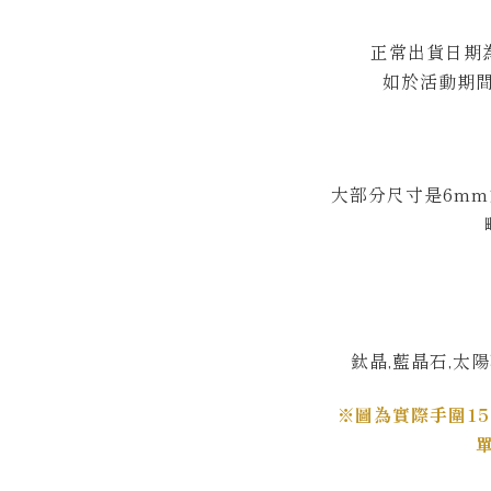
正常出貨日期為
如於活動期
大部分尺寸是6m
鈦晶,藍晶石,太陽
※圖為實際手圍1