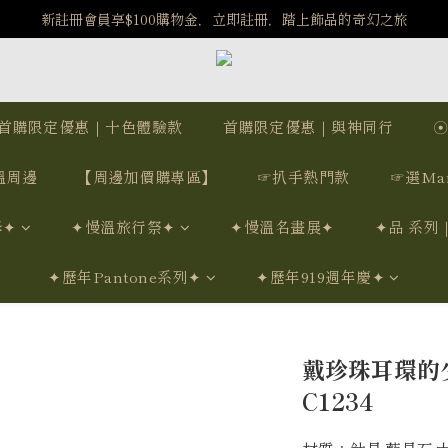
️8/6-8/12 第一波古文明馬拉松正式開跑：烏爾風華套組優惠價$5140
️8/6-8/12 第一波古文明馬拉松正式開跑：烏爾風華套組優惠價$5140
7/15-8/25 神秘星象學系列｜獅子座時區 項鍊 X 戒指 X 手鍊 享福利
新註冊會員享$100購物金，立即註冊，踏上飾品的奇幻之旅
首購限定優惠｜十色體驗款
首購限定優惠｜與神同行
️8/6-8/12 第一波古文明馬拉松正式開跑：烏爾風華套組優惠價$5140
溫周邊
【周邊加價購專區】
☞扒手熱門款
☞選Ma
學✦
✦慢溫旅行祭✦
✦慢溫名畫展✦
✦品 系列
✦歷年Pantone系列✦
✦歷年919週年慶✦
戴珍珠耳環的
C1234