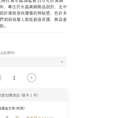
陽石,黃水晶,海藍寶,白月光石,黃銅
12年，專注於水晶黃銅飾品設計，北中
設計風格崇尚優雅的神秘感，色彩多
們相信每個人都能創造奇蹟，飾品會
能。
近的即可)
惠價加購商品
(最多 1 件)
禮盒包裝 (新版)