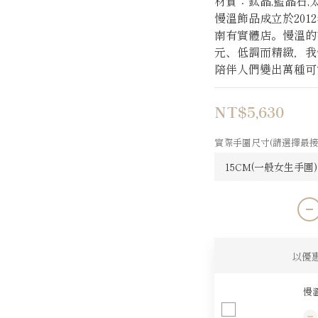
材質：鈦晶,藍晶石,太
慢溫飾品成立於20
南有實體店。慢溫的
元、低調而精緻，我
陪伴人們變出萬種可
NT$5,630
實際手圍尺寸(請選擇最接
以優
慢溫