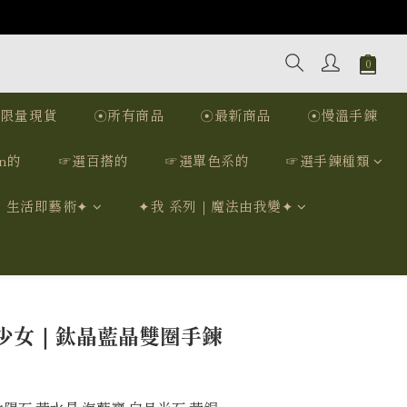
☉限量現貨
☉所有商品
☉最新商品
☉慢溫手鍊
n的
☞選百搭的
☞選單色系的
☞選手鍊種類
｜生活即藝術✦
✦我 系列｜魔法由我變✦
立即購買
少女｜鈦晶藍晶雙圈手鍊