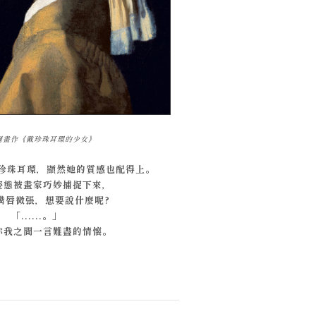
爾畫作《戴珍珠耳環的少女》
珍珠耳環，顯然她的質感也配得上。
姿態被畫家巧妙捕捉下來，
嘴唇微張，想要說什麼呢?
「......。」
你我之間一言難盡的情懷。