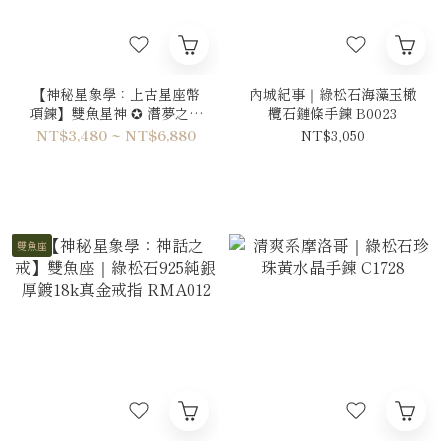
【神秘星象學：上古星座幣
內城紀事｜綠松石海藻玉橄
項鍊】雙魚星神 ✪ 潛夢之幣
欖石鏈條手鍊 B0023
｜綠松石925純銀厚鍍18k真
NT$3,480 ~ NT$6,880
NT$3,050
金項鍊 PRE0012
雙魚座