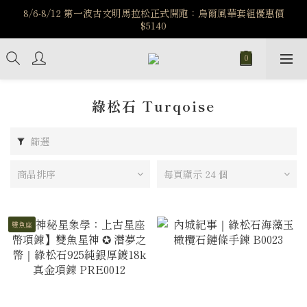
️8/6-8/12 第一波古文明馬拉松正式開跑：烏爾風華套組優惠價
️8/6-8/12 第一波古文明馬拉松正式開跑：烏爾風華套組優惠價
$5140
$5140
7/15-8/25 神秘星象學系列｜獅子座時區 項鍊 X 戒指 X 手鍊 享福
利
新註冊會員享$100購物金，立即註冊，踏上飾品的奇幻之旅
綠松石 Turqoise
️8/6-8/12 第一波古文明馬拉松正式開跑：烏爾風華套組優惠價
$5140
篩選
商品排序
每頁顯示 24 個
雙魚座