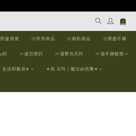
☉限量現貨
☉所有商品
☉最新商品
☉慢溫手鍊
n的
☞選百搭的
☞選單色系的
☞選手鍊種類
｜生活即藝術✦
✦我 系列｜魔法由我變✦