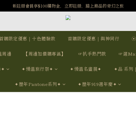
️8/6-8/12 第一波古文明馬拉松正式開跑：烏爾風華套組優惠價$5140
新註冊會員享$100購物金，立即註冊，踏上飾品的奇幻之旅
️8/6-8/12 第一波古文明馬拉松正式開跑：烏爾風華套組優惠價$5140
首購限定優惠｜十色體驗款
首購限定優惠｜與神同行
溫周邊
【周邊加價購專區】
☞扒手熱門款
☞選Ma
學✦
✦慢溫旅行祭✦
✦慢溫名畫展✦
✦品 系列
✦歷年Pantone系列✦
✦歷年919週年慶✦