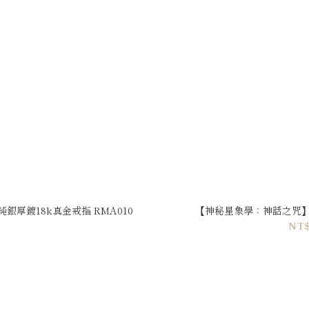
厚鍍18k真金戒指 RMA010
【神秘星象學：神話之咒】
NT$