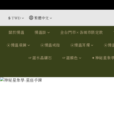
$
TWD
繁體中文
關於慢溫
慢溫談
全台門市×各城市限定款
☉慢溫項鍊
☉慢溫戒指
☉慢溫耳環
☉慢
☞選水晶礦石
☞選顏色
✦神祕星象