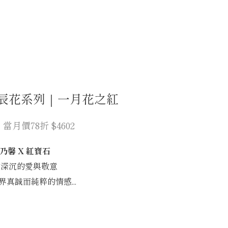
生辰花系列｜一月花之紅
31 當月價78折 $4602
乃馨 X 紅寶石
徵深沉的愛與敬意
界真誠而純粹的情感...