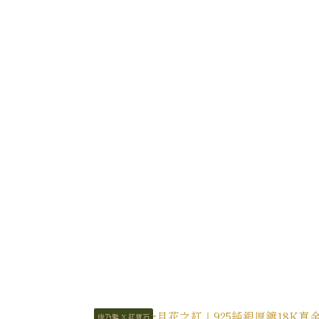
康乃馨 X 紅寶石