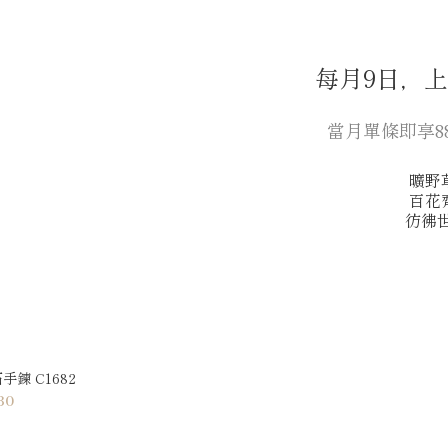
每月9日，
當月單條即享8
曠野
百花
彷彿世
鍊 C1682
30