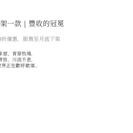
上架一款｜豐收的冠冕
8折優惠，販售至月底下架
草原、青翠牧場，
齊放、川流不息，
界正在歡呼歌頌...