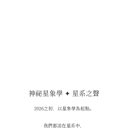
神祕星象學 ✦ 星系之聲
2026之初，以星象學為起點。
我們都活在星系中，