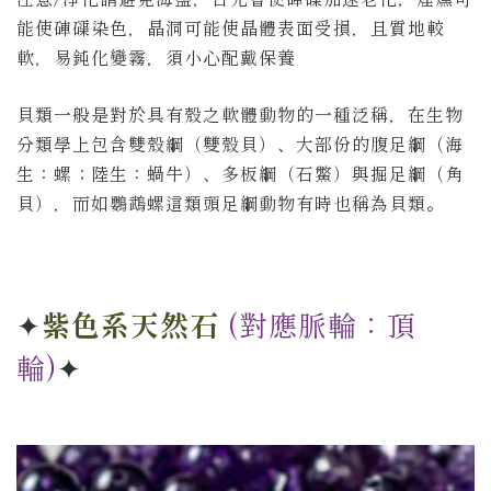
能使硨磲染色，晶洞可能使晶體表面受損，且質地較
軟，易鈍化變霧，須小心配戴保養
貝類一般是對於具有殼之軟體動物的一種泛稱，在生物
分類學上包含雙殼綱（雙殼貝）、大部份的腹足綱（海
生：螺；陸生：蝸牛）、多板綱（石鱉）與掘足綱（角
貝），而如鸚鵡螺這類頭足綱動物有時也稱為貝類。
✦
紫色系天然石
(對應脈輪：頂
輪)
✦