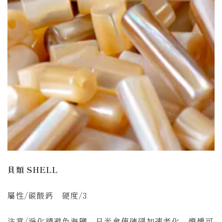
貝類
SHELL
屬性/碳酸鈣 硬度/3
注意/淨化請避免海鹽，日光會使硨磲加速老化，煙燻可