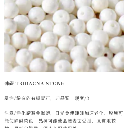
硨磲
TRIDACNA STONE
屬性/稀有的有機寶石，非晶質 硬度/3
注意/淨化請避免海鹽，日光會使硨磲加速老化，煙燻可
能使硨磲染色，晶洞可能使晶體表面受損，且質地較