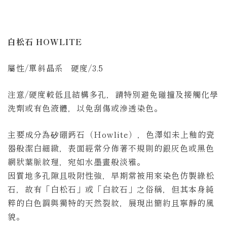
白松石 HOWLITE
屬性/單斜晶系 硬度/3.5
注意/硬度較低且結構多孔，請特別避免碰撞及接觸化學
洗劑或有色液體，以免刮傷或滲透染色。
主要成分為矽硼鈣石（Howlite），色澤如未上釉的瓷
器般潔白細緻，表面經常分佈著不規則的銀灰色或黑色
網狀葉脈紋理，宛如水墨畫般淡雅。
因質地多孔隙且吸附性強，早期常被用來染色仿製綠松
石，故有「白松石」或「白紋石」之俗稱，但其本身純
粹的白色調與獨特的天然裂紋，展現出簡約且寧靜的風
貌。