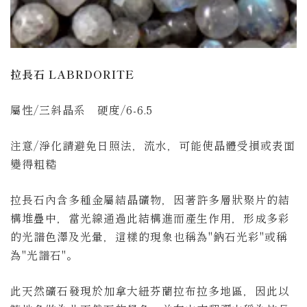
拉長石 LABRDORITE
屬性/三斜晶系 硬度/6-6.5
注意/淨化請避免日照法，流水，可能使晶體受損或表面
變得粗糙
拉長石內含多種金屬結晶礦物，因著許多層狀聚片的結
構堆疊中，當光線通過此結構進而產生作用，形成多彩
的光譜色澤及光暈，這樣的現象也稱為"鈉石光彩"或稱
為"光譜石"。
此天然礦石發現於加拿大紐芬蘭拉布拉多地區，因此以