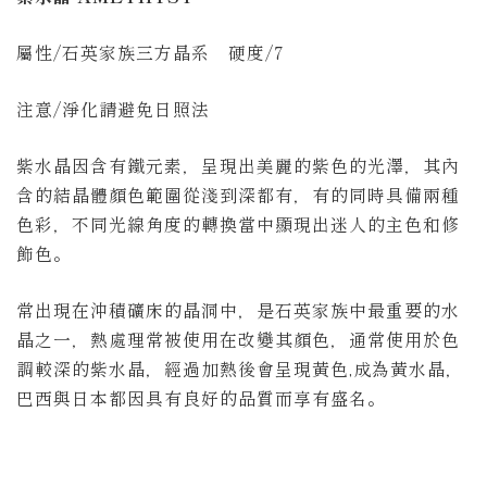
屬性/石英家族三方晶系 硬度/7
注意/淨化請避免日照法
紫水晶因含有鐵元素，呈現出美麗的紫色的光澤，其內
含的結晶體顏色範圍從淺到深都有，有的同時具備兩種
色彩，不同光線角度的轉換當中顯現出迷人的主色和修
飾色。
常出現在沖積礦床的晶洞中，是石英家族中最重要的水
晶之一，熱處理常被使用在改變其顏色，通常使用於色
調較深的紫水晶，經過加熱後會呈現黃色,成為黃水晶，
巴西與日本都因具有良好的品質而享有盛名。