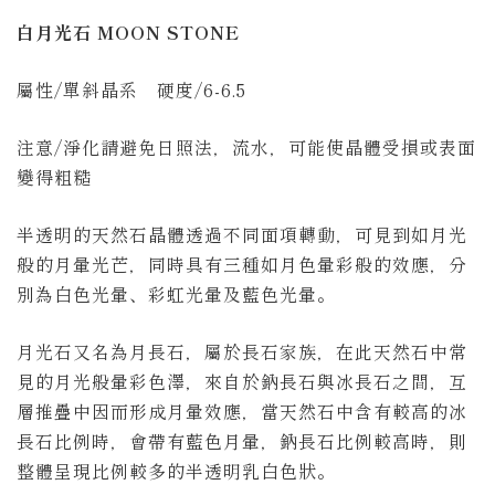
白月光石 MOON STONE
屬性/單斜晶系 硬度/6-6.5
注意/淨化請避免日照法，流水，可能使晶體受損或表面
變得粗糙
半透明的天然石晶體透過不同面項轉動
，
可見到如月光
般的月暈光芒，同時具有三種如月色暈彩般的效應，分
別為白色光暈、彩虹光暈及藍色光暈。
月光石又名為月長石，屬於長石家族，在此天然石中常
見的月光般暈彩色澤，來自於鈉長石與冰長石之間，互
層推疊中因而形成月暈效應，當天然石中含有較高的冰
長石比例時，會帶有藍色月暈，鈉長石比例較高時，則
整體呈現比例較多的半透明乳白色狀。