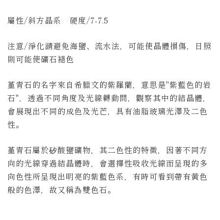
屬性
/斜方晶系 硬度/7-7.5
注意/淨化請避免海鹽、流水法
，
可能使晶體損傷
，
日照
則可能使礦石褪色
堇青石的名字來自希臘文的紫羅蘭，意思是"紫藍色的岩
石"，透過不同角度及光線轉動間，觀察其中的結晶體，
會展現出不同的成色及光芒，具有油脂玻璃光澤及二色
性。
堇青石屬於矽酸鹽礦物，其二色性的特徵，因著不同方
向的光線穿過結晶體時，會選擇性吸收光線而呈現的多
向色性所呈現出明亮的紫藍色系，有時可看到帶有黃色
般的色澤，故又稱為雙色石。