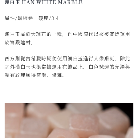
漢白玉
HAN WHITE MARBLE
屬性/碳酸鈣 硬度/
3-4
漢白玉屬於大理石的一種，自中國漢代以來被廣泛運用
於宮殿建材，
西方則從古希臘時期便使用漢白玉進行人像雕刻，除此
之外漢白玉也很常被運用在飾品上，白色微透的光澤與
獨有紋理顯得簡潔、優雅。