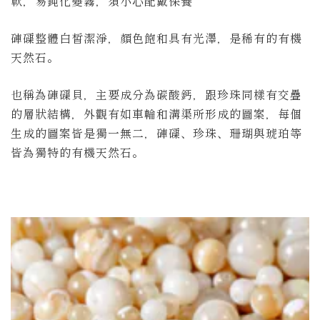
軟，易鈍化變霧，須小心配戴保養
硨磲整體白皙潔淨，顏色飽和具有光澤，是稀有的有機
天然石。
也稱為硨磲貝，主要成分為碳酸鈣，跟珍珠同樣有交疊
的層狀結構，外觀有如車輪和溝渠所形成的圖案，每個
生成的圖案皆是獨一無二，硨磲、珍珠、珊瑚與琥珀等
皆為獨特的有機天然石。