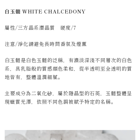
白玉髓 WHITE CHALCEDONY
屬性/三方晶系潛晶質 硬度/7
注意/淨化請避免長時間香氛及煙薰
白玉髓是白色玉髓的泛稱，有濃淡深淺不同層次的白色
系，具乳脂般的質感顏色柔和，從半透明至全透明的質
地皆有，整體溫潤細膩。
主要成分為二氧化矽，屬於隱晶型的石英，玉髓整體呈
現蠟質光澤，依照不同色調被賦予特定的名稱。