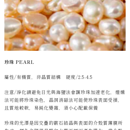
珍珠 PEARL
屬性/有機質，非晶質結構 硬度/2.5-4.5
注意/淨化請避免日光與海鹽法會讓珍珠加速老化，煙燻
法可能將珍珠染色，晶洞消磁法可能使珍珠表面受損
，
且質地較軟，易鈍化變霧，須小心配戴保養
珍珠的光澤是因交疊的霰石結晶與表面的介殼質薄膜所