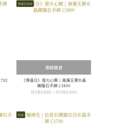
慢溫日新品
即將開賣
792
《慢溫日》燈火心願｜海藻玉黃水晶
鐵膽石手鍊 C1800
NT$3,850 ~ NT$3,900
新品