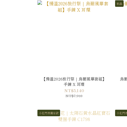
新品
【慢溫2026旅行祭｜烏爾風華套組】
烏
手鍊 X 耳環
NT$5,140
NT$7,910
小北門市獨家款
小北門