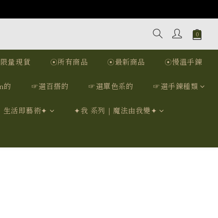
☉限量現貨
☉所有商品
☉最新商品
☉慢溫手鍊
n的
☞選百搭的
☞選單色系的
☞選手鍊種類
｜生活即藝術✦
✦我 系列｜魔法由我變✦