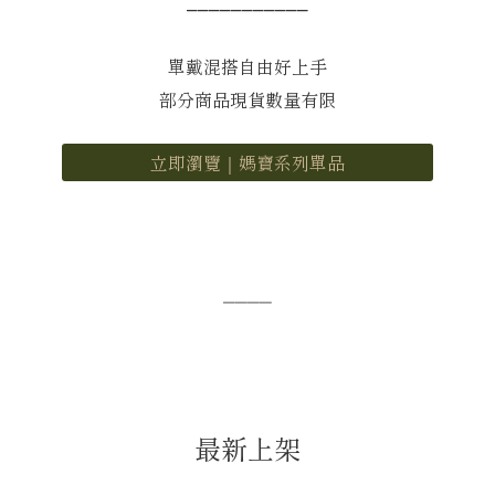
單戴混搭自由好上手
部分商品現貨數量有限
立即瀏覽｜媽寶系列單品
⎯⎯⎯⎯
最新上架