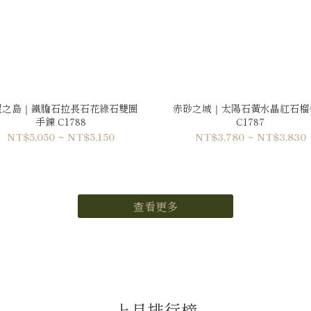
望之島｜鐵膽石拉長石花綠石雙圈
赤砂之城｜太陽石黃水晶紅石榴
手鍊 C1788
C1787
NT$5,050 ~ NT$5,150
NT$3,780 ~ NT$3,830
查看更多
上月排行榜