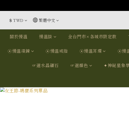
$
TWD
繁體中文
關於慢溫
慢溫談
全台門市×各城市限定款
☉慢溫項鍊
☉慢溫戒指
☉慢溫耳環
☉慢
☞選水晶礦石
☞選顏色
✦神祕星象