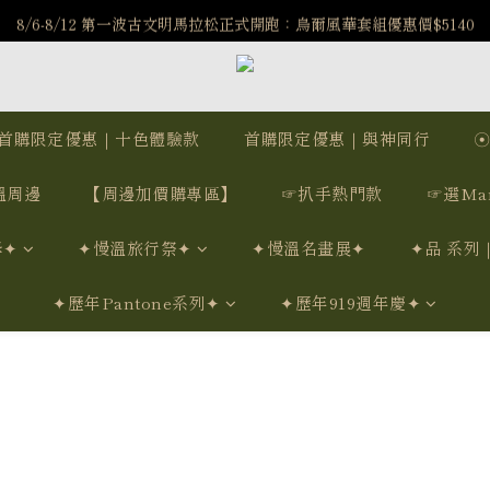
️8/6-8/12 第一波古文明馬拉松正式開跑：烏爾風華套組優惠價$5140
️8/6-8/12 第一波古文明馬拉松正式開跑：烏爾風華套組優惠價$5140
7/15-8/25 神秘星象學系列｜獅子座時區 項鍊 X 戒指 X 手鍊 享福利
新註冊會員享$100購物金，立即註冊，踏上飾品的奇幻之旅
首購限定優惠｜十色體驗款
首購限定優惠｜與神同行
️8/6-8/12 第一波古文明馬拉松正式開跑：烏爾風華套組優惠價$5140
溫周邊
【周邊加價購專區】
☞扒手熱門款
☞選Ma
學✦
✦慢溫旅行祭✦
✦慢溫名畫展✦
✦品 系列
✦歷年Pantone系列✦
✦歷年919週年慶✦