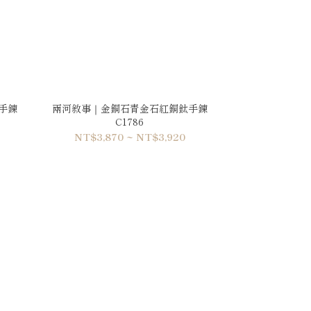
手鍊
兩河敘事｜金銅石青金石紅銅鈦手鍊
C1786
NT$3,870 ~ NT$3,920