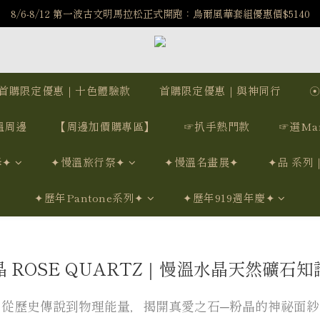
️8/6-8/12 第一波古文明馬拉松正式開跑：烏爾風華套組優惠價$5140
️8/6-8/12 第一波古文明馬拉松正式開跑：烏爾風華套組優惠價$5140
7/15-8/25 神秘星象學系列｜獅子座時區 項鍊 X 戒指 X 手鍊 享福利
新註冊會員享$100購物金，立即註冊，踏上飾品的奇幻之旅
首購限定優惠｜十色體驗款
首購限定優惠｜與神同行
️8/6-8/12 第一波古文明馬拉松正式開跑：烏爾風華套組優惠價$5140
溫周邊
【周邊加價購專區】
☞扒手熱門款
☞選Ma
學✦
✦慢溫旅行祭✦
✦慢溫名畫展✦
✦品 系列
✦歷年Pantone系列✦
✦歷年919週年慶✦
晶 ROSE QUARTZ｜慢溫水晶天然礦石知
從歷史傳說到物理能量，揭開真愛之石─粉晶的神祕面紗