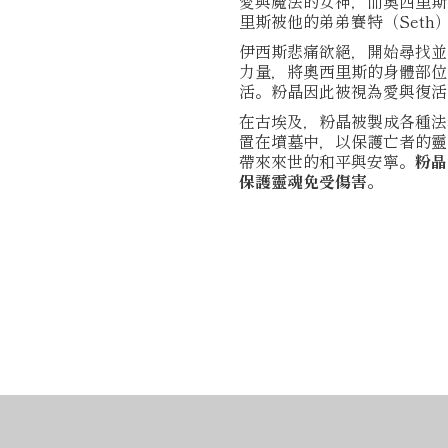
愛與魔法的女神，而奧西里斯
里斯被他的弟弟賽特（Set
伊西斯悲痛欲絕，開始尋找並
力量，將奧西里斯的身體部位
活。粉晶因此被視為愛與復活
在古埃及，粉晶被製成各種法
置在墳墓中，以保護亡者的靈
帶來來世的和平與安寧。
粉晶
保護靈魂免受傷害。