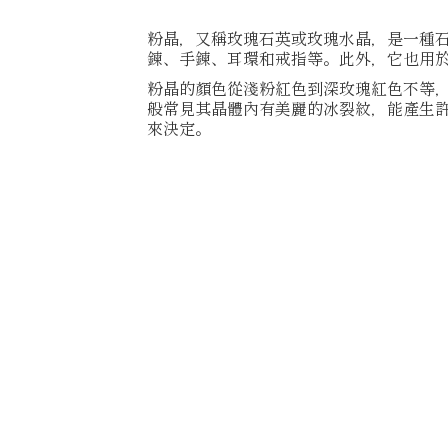
粉晶，又稱玫瑰石英或玫瑰水晶，是一種石
鍊、手鍊、耳環和戒指等。此外，它也用
粉晶的顏色從淺粉紅色到深玫瑰紅色不等
般常見其晶體內有美麗的冰裂紋，能產生
來決定。