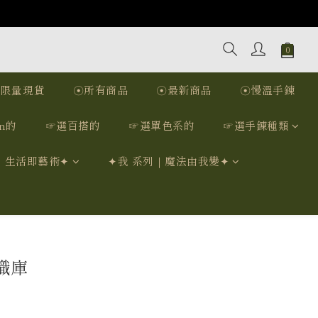
☉限量現貨
☉所有商品
☉最新商品
☉慢溫手鍊
n的
☞選百搭的
☞選單色系的
☞選手鍊種類
｜生活即藝術✦
✦我 系列｜魔法由我變✦
識庫