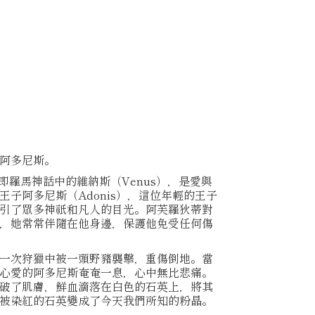
阿多尼斯。
），即羅馬神話中的維納斯（Venus），是愛與
子阿多尼斯（Adonis），這位年輕的王子
引了眾多神祇和凡人的目光。阿芙羅狄蒂對
，她常常伴隨在他身邊，保護他免受任何傷
一次狩獵中被一頭野豬襲擊，重傷倒地。當
心愛的阿多尼斯奄奄一息，心中無比悲痛。
破了肌膚，鮮血滴落在白色的石英上，將其
被染紅的石英變成了今天我們所知的粉晶。