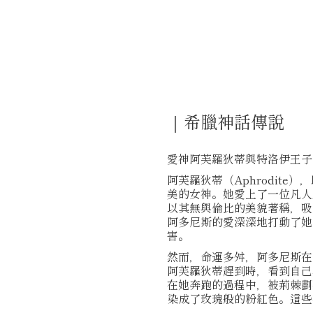
｜希臘神話傳說
愛神阿芙羅狄蒂與特洛伊王子
阿芙羅狄蒂（Aphrodite
美的女神。她愛上了一位凡人王
以其無與倫比的美貌著稱，吸
阿多尼斯的愛深深地打動了她
害。
然而，命運多舛，阿多尼斯在
阿芙羅狄蒂趕到時，看到自己
在她奔跑的過程中，被荊棘劃
染成了玫瑰般的粉紅色。這些