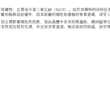
英礦物，主要成分是二氧化矽（SiO2）。由於其獨特的淡粉紅
於雕刻裝飾品和擺件，因其美麗的顏色和積極的象徵意義，深受
，而主要影響顏色的因素，是由晶體中含有的微量鈦、鐵或錳等
許多閃亮反射的光澤，另也有非常通透、無冰裂紋的粉晶，而市