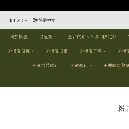
$
TWD
繁體中文
關於慢溫
慢溫談
全台門市×各城市限定款
☉慢溫項鍊
☉慢溫戒指
☉慢溫耳環
☉慢
☞選水晶礦石
☞選顏色
✦神祕星象
粉