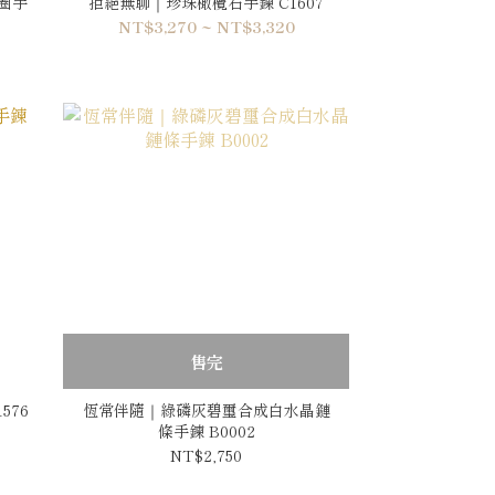
圈手
拒絕無聊｜珍珠橄欖石手鍊 C1607
NT$3,270 ~ NT$3,320
售完
576
恆常伴隨｜綠磷灰碧璽合成白水晶鏈
條手鍊 B0002
NT$2,750