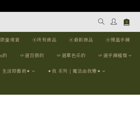
☉限量現貨
☉所有商品
☉最新商品
☉慢溫手鍊
n的
☞選百搭的
☞選單色系的
☞選手鍊種類
｜生活即藝術✦
✦我 系列｜魔法由我變✦