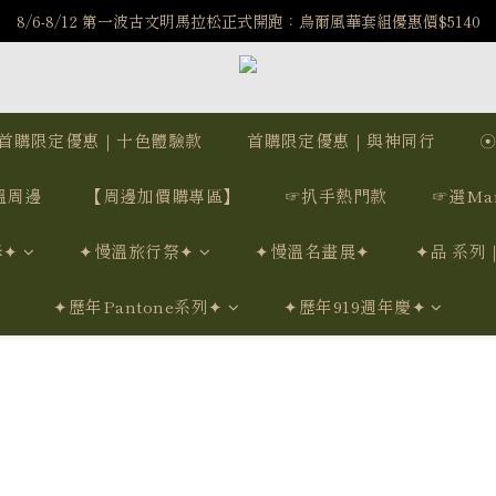
️8/6-8/12 第一波古文明馬拉松正式開跑：烏爾風華套組優惠價$5140
️8/6-8/12 第一波古文明馬拉松正式開跑：烏爾風華套組優惠價$5140
7/15-8/25 神秘星象學系列｜獅子座時區 項鍊 X 戒指 X 手鍊 享福利
新註冊會員享$100購物金，立即註冊，踏上飾品的奇幻之旅
首購限定優惠｜十色體驗款
首購限定優惠｜與神同行
️8/6-8/12 第一波古文明馬拉松正式開跑：烏爾風華套組優惠價$5140
溫周邊
【周邊加價購專區】
☞扒手熱門款
☞選Ma
學✦
✦慢溫旅行祭✦
✦慢溫名畫展✦
✦品 系列
✦歷年Pantone系列✦
✦歷年919週年慶✦