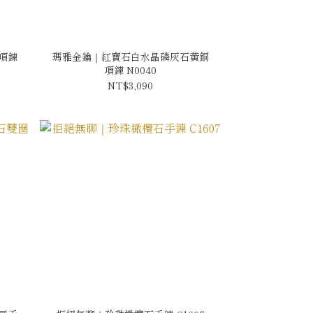
項鍊
瑪雅金鑰｜紅寶石白水晶磷灰石黃銅
項鍊 N0040
NT$3,090