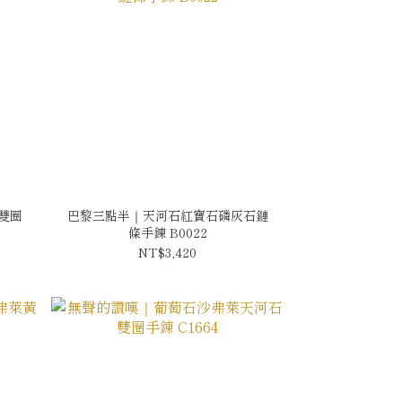
雙圈
巴黎三點半｜天河石紅寶石磷灰石鏈
條手鍊 B0022
NT$3,420