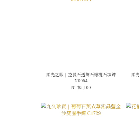
柔光之眠｜拉長石透輝石橄欖石項鍊
柔
N0054
NT$5,100