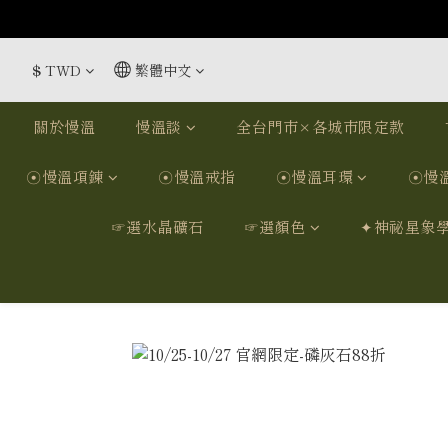
$
TWD
繁體中文
關於慢溫
慢溫談
全台門市×各城市限定款
☉慢溫項鍊
☉慢溫戒指
☉慢溫耳環
☉慢
☞選水晶礦石
☞選顏色
✦神祕星象