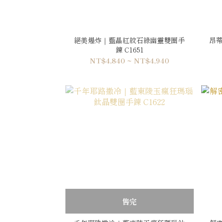
絕美爆炸｜藍晶紅紋石綠幽靈雙圈手
昂蒂
鍊 C1651
NT$4,840 ~ NT$4,940
售完