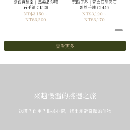
感官實驗室｜黑髮晶彩曜
玩酷子弟｜青金石磷灰石
石手鍊 C1529
藍晶手鍊 C1446
NT$3,150 ~
NT$3,120 ~
NT$3,200
NT$3,170
查看更多
來趟慢溫的挑選之旅
送禮？自用？根據心情，找出創造奇蹟的信物