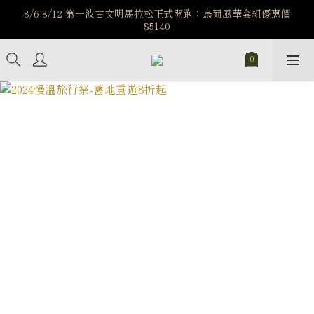
️8/6-8/12 第一波古文明馬拉松正式開跑：烏爾風華套組優惠價
️8/6-8/12 第一波古文明馬拉松正式開跑：烏爾風華套組優惠價
$5140
$5140
7/15-8/25 神秘星象學系列｜獅子座時區 項鍊 X 戒指 X 手鍊 享福
利
新註冊會員享$100購物金，立即註冊，踏上飾品的奇幻之旅
️8/6-8/12 第一波古文明馬拉松正式開跑：烏爾風華套組優惠價
$5140