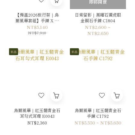
即將開賣
【慢溫2026旅行祭｜烏
日常留影｜黑曜石黃虎眼
爾風華套組】手鍊 X 耳
金銅石手鍊 C1804
環
NT$5,140
NT$2,600 ~
NT$7,910
NT$2,650
新品
新品
烏爾風華｜紅玉髓青金石
烏爾風華｜紅玉髓青金石
耳勾式耳環 E0043
手鍊 C1792
NT$2,360
NT$5,550 ~ NT$5,650