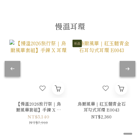
慢溫耳環
新品
【慢溫2026旅行祭｜烏
烏爾風華｜紅玉髓青金石
爾風華套組】手鍊 X 耳
耳勾式耳環 E0043
環
NT$5,140
NT$2,360
NT$7,910