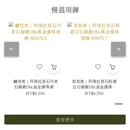
慢溫項鍊
癮性美｜珍珠拉長石丹泉
柔和美｜珍珠拉長石粉蛋
石銅鍍18k真金滿珠項鍊
白石銅鍍18k真金滿珠項
N0075-5
鍊 N0075-7
NT$6,590
NT$6,590
查看更多