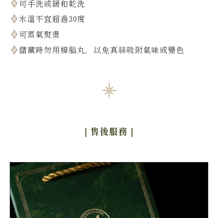
可手洗或緩和乾洗
水溫不宜超過30度
可蒸氣熨燙
儲藏時勿用樟腦丸，以免真絲吸附氣味或變色
｜售後服務
｜