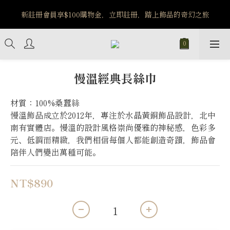
️8/6-8/12 第一波古文明馬拉松正式開跑：烏爾風華套組優惠價
$5140
️8/6-8/12 第一波古文明馬拉松正式開跑：烏爾風華套組優惠價
$5140
慢溫經典長絲巾
材質：100%桑蠶絲
慢溫飾品成立於2012年，專注於水晶黃銅飾品設計，北中
南有實體店。慢溫的設計風格崇尚優雅的神秘感，色彩多
元、低調而精緻，我們相信每個人都能創造奇蹟，飾品會
陪伴人們變出萬種可能。
NT$890