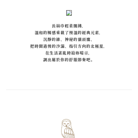
長絲巾輕柔飄拂，
溫和的觸感乘載了慢溫的經典元素
，
沉靜的綠、神秘的貓頭鷹、
把時間過慢的沙漏、指引方向的北極星
，
在生活紊亂時給妳暗示
，
調出屬於你的舒服節奏吧。