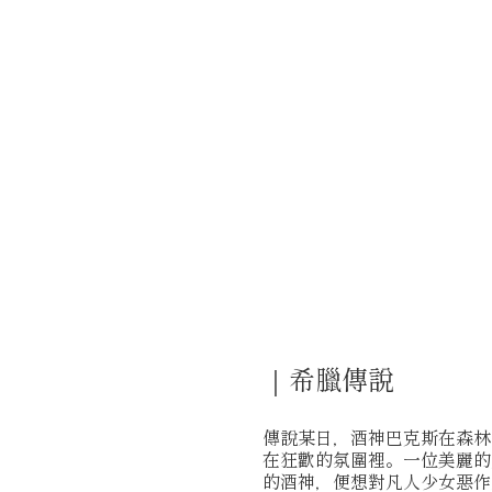
｜希臘傳說
傳說某日，酒神巴克斯在森林
在狂歡的氛圍裡。一位美麗的
的酒神，便想對凡人少女惡作