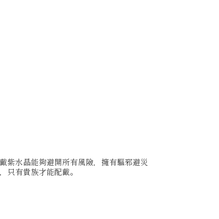
戴紫水晶能夠避開所有風險，擁有驅邪避災
，只有貴族才能配戴。