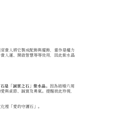
達官貴人將它製成配飾與擺飾，當作是權力
升貴人運、開啟智慧等等效用，因此紫水晶
寶石是「誠實之石」紫水晶。
因為結婚六周
的愛與貞節、誠實及勇氣。提醒彼此珍視，
文化裡「愛的守護石」。