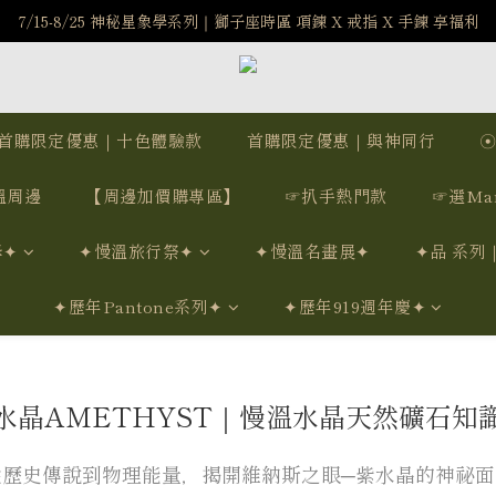
️8/6-8/12 第一波古文明馬拉松正式開跑：烏爾風華套組優惠價$5140
7/15-8/25 神秘星象學系列｜獅子座時區 項鍊 X 戒指 X 手鍊 享福利
新註冊會員享$100購物金，立即註冊，踏上飾品的奇幻之旅
️8/6-8/12 第一波古文明馬拉松正式開跑：烏爾風華套組優惠價$5140
首購限定優惠｜十色體驗款
首購限定優惠｜與神同行
溫周邊
【周邊加價購專區】
☞扒手熱門款
☞選Ma
學✦
✦慢溫旅行祭✦
✦慢溫名畫展✦
✦品 系列
✦歷年Pantone系列✦
✦歷年919週年慶✦
水晶AMETHYST｜慢溫水晶天然礦石知
從歷史傳說到物理能量，揭開維納斯之眼─紫水晶的神祕面