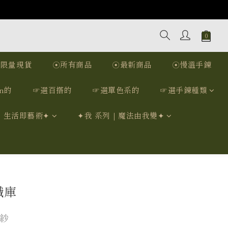
☉限量現貨
☉所有商品
☉最新商品
☉慢溫手鍊
n的
☞選百搭的
☞選單色系的
☞選手鍊種類
｜生活即藝術✦
✦我 系列｜魔法由我變✦
識庫
紗