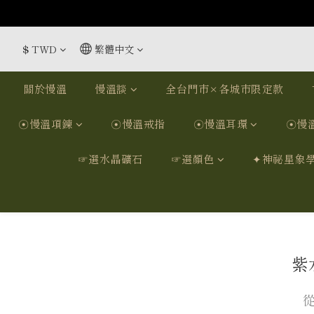
$
TWD
繁體中文
關於慢溫
慢溫談
全台門市×各城市限定款
☉慢溫項鍊
☉慢溫戒指
☉慢溫耳環
☉慢
☞選水晶礦石
☞選顏色
✦神祕星象
紫