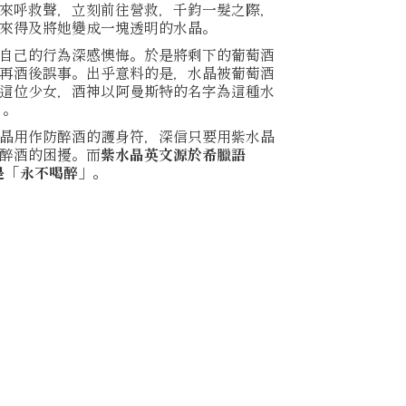
來呼救聲，立刻前往營救，千鈞一髮之際，
來得及將她變成一塊透明的水晶。
自己的行為深感懊悔。於是將剩下的葡萄酒
再酒後誤事。出乎意料的是，水晶被葡萄酒
這位少女，酒神以阿曼斯特的名字為這種水
」。
晶用作防醉酒的護身符，深信只要用紫水晶
醉酒的困擾。而
紫水晶英文源於希臘語
意思是「永不喝醉」。