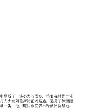
中舉辦了一場盛大的酒宴，整個森林都沉浸
凡人少女阿曼斯特正巧路過，遇見了醉醺醺
劇一番，他用魔法驅使森林野獸們襲擊她。