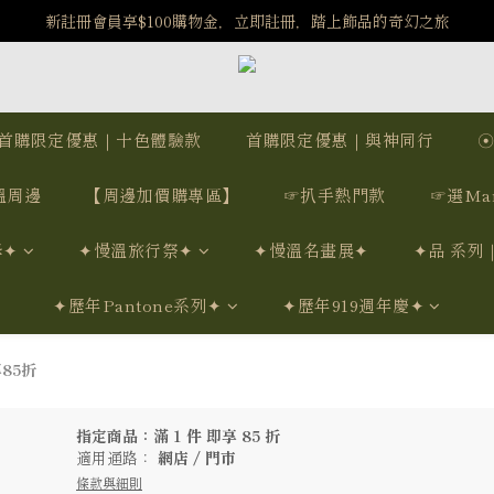
️8/6-8/12 第一波古文明馬拉松正式開跑：烏爾風華套組優惠價$5140
新註冊會員享$100購物金，立即註冊，踏上飾品的奇幻之旅
️8/6-8/12 第一波古文明馬拉松正式開跑：烏爾風華套組優惠價$5140
首購限定優惠｜十色體驗款
首購限定優惠｜與神同行
溫周邊
【周邊加價購專區】
☞扒手熱門款
☞選Ma
學✦
✦慢溫旅行祭✦
✦慢溫名畫展✦
✦品 系列
✦歷年Pantone系列✦
✦歷年919週年慶✦
85折
指定商品：滿 1 件 即享 85 折
適用通路：
網店
/
門市
條款與細則