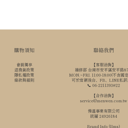
購物須知
聯絡我們
會員獨享
【客服洽詢】
退換貨政策
維修部 台南市安平區安平路8
隱私權政策
MON.~FRI. 11:00-18:00(不含
條款與細則
可於官網後台、FB、LINE私
📞 06-2211393#22
【合作洽詢】
service@menwen.com.tw
慢溫事業有限公司
統編 24926184
Brand Info (llms)