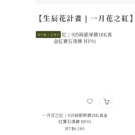
【生辰花計畫｜一月花之紅】
康乃馨 X 紅寶石
一月花之紅｜925純銀厚鍍18K真金
紅寶石項鍊 NF01
NT$6,180