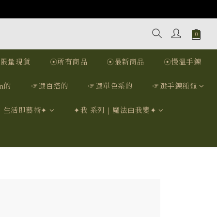
☉限量現貨
☉所有商品
☉最新商品
☉慢溫手鍊
n的
☞選百搭的
☞選單色系的
☞選手鍊種類
｜生活即藝術✦
✦我 系列｜魔法由我變✦