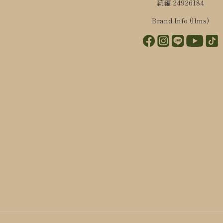
統編 24926184
Brand Info (llms)