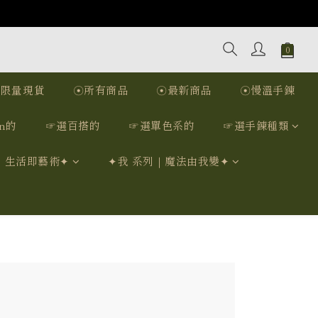
☉限量現貨
☉所有商品
☉最新商品
☉慢溫手鍊
n的
☞選百搭的
☞選單色系的
☞選手鍊種類
｜生活即藝術✦
✦我 系列｜魔法由我變✦