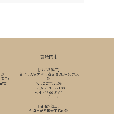
實體門市
【台北旗艦店】
7號
台北市大安忠孝東路四段181巷40弄14
國定假日)
號
訊留言
📞 02-27752468
一四五 / 13:00-21:00
六日 / 13:00-21:00
二三 / OFF
【台南旗艦店】
台南市安平區安平路87號