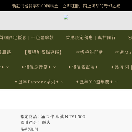
新註冊會員享$100購物金，立即註冊，踏上飾品的奇幻之旅
️8/6-8/12 第一波古文明馬拉松正式開跑：烏爾風華套組優惠價$5140
️8/6-8/12 第一波古文明馬拉松正式開跑：烏爾風華套組優惠價$5140
首購限定優惠｜十色體驗款
首購限定優惠｜與神同行
溫周邊
【周邊加價購專區】
☞扒手熱門款
☞選Ma
學✦
✦慢溫旅行祭✦
✦慢溫名畫展✦
✦品 系列
✦歷年Pantone系列✦
✦歷年919週年慶✦
指定商品：滿 2 件 即減 NT$1,500
適用通路：
網店
條款與細則