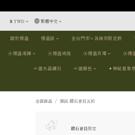
$
TWD
繁體中文
關於慢溫
慢溫談
全台門市×各城市限定款
☉慢溫項鍊
☉慢溫戒指
☉慢溫耳環
☉慢
☞選水晶礦石
☞選顏色
✦神祕星象
全部商品
測試-鑽石會員五折
鑽石會員
限定