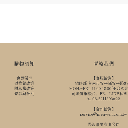
購物須知
聯絡我們
會員獨享
【客服洽詢】
退換貨政策
維修部 台南市安平區安平路8
隱私權政策
MON.~FRI. 11:00-18:00(不含
條款與細則
可於官網後台、FB、LINE私
📞 06-2211393#22
【合作洽詢】
service@menwen.com.tw
慢溫事業有限公司