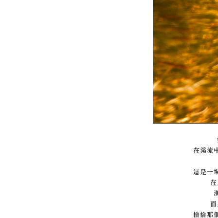
在溪流
這是一
在
而
撿拾那