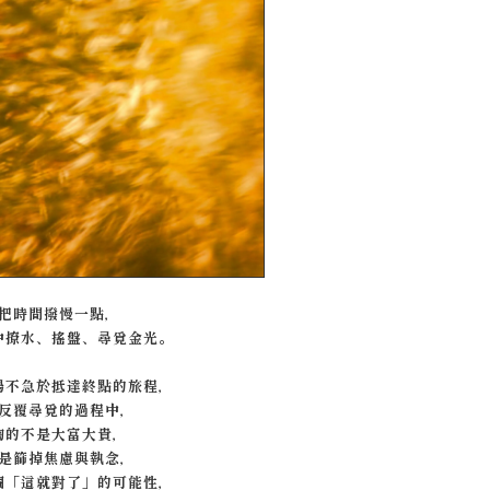
把時間撥慢一點，
中撩水、搖盤、尋覓金光。
場不急於抵達終點的旅程，
反覆尋覓的過程中，
淘的不是大富大貴，
是篩掉焦慮與執念，
個「這就對了」的可能性，