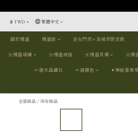
$
TWD
繁體中文
關於慢溫
慢溫談
全台門市×各城市限定款
☉慢溫項鍊
☉慢溫戒指
☉慢溫耳環
☉慢
☞選水晶礦石
☞選顏色
✦神祕星象
全部商品
/
所有商品