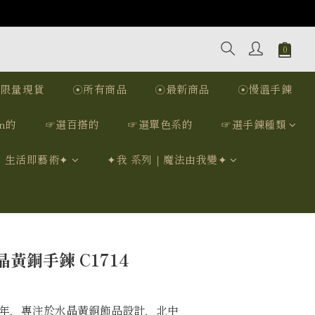
☉限量現貨
☉所有商品
☉最新商品
☉慢溫手鍊
n的
☞選百搭的
☞選單色系的
☞選手鍊種類
｜生活即藝術✦
✦我 系列｜魔法由我變✦
立即購買
黃銅手鍊 C1714
12年，專注於水晶黃銅飾品設計，北中