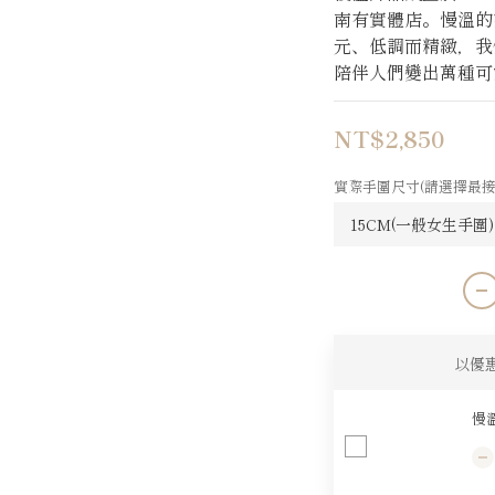
南有實體店。慢溫的
元、低調而精緻，我
陪伴人們變出萬種可
NT$2,850
實際手圍尺寸(請選擇最接
以優
慢溫