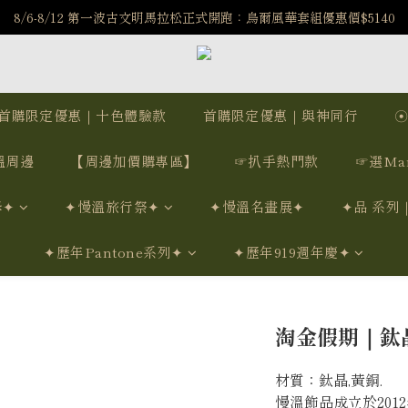
️8/6-8/12 第一波古文明馬拉松正式開跑：烏爾風華套組優惠價$5140
️8/6-8/12 第一波古文明馬拉松正式開跑：烏爾風華套組優惠價$5140
7/15-8/25 神秘星象學系列｜獅子座時區 項鍊 X 戒指 X 手鍊 享福利
新註冊會員享$100購物金，立即註冊，踏上飾品的奇幻之旅
首購限定優惠｜十色體驗款
首購限定優惠｜與神同行
️8/6-8/12 第一波古文明馬拉松正式開跑：烏爾風華套組優惠價$5140
溫周邊
【周邊加價購專區】
☞扒手熱門款
☞選Ma
學✦
✦慢溫旅行祭✦
✦慢溫名畫展✦
✦品 系列
✦歷年Pantone系列✦
✦歷年919週年慶✦
淘金假期｜鈦晶
材質：鈦晶,黃銅.
慢溫飾品成立於20