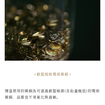
歐盟規格環保黃銅
慢溫使用的黃銅為可通過歐盟檢測(含鉛量極低)的環保
黃銅，品質佳不易氧化與過敏。