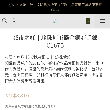
️8/6-8/12 第一波古文明馬拉松正式開跑：烏爾風華套組優惠價
️8/6-8/12 第一波古文明馬拉松正式開跑：烏爾風華套組優惠價
$5140
$5140
7/15-8/25 神秘星象學系列｜獅子座時區 項鍊 X 戒指 X 手鍊 享福
利
新註冊會員享$100購物金，立即註冊，踏上飾品的奇幻之旅
城市之紅｜珍珠紅玉髓金銅石手鍊
C1675
️8/6-8/12 第一波古文明馬拉松正式開跑：烏爾風華套組優惠價
$5140
材質：珍珠,紅玉髓,金銅石,紅石榴,黃銅.
慢溫飾品成立於2012年，專注於水晶黃銅飾品設計，北中
南有實體店。慢溫的設計風格崇尚優雅的神秘感，色彩多
元、低調而精緻，我們相信每個人都能創造奇蹟，飾品會
陪伴人們變出萬種可能。
NT$3,310
實際手圍尺寸(請選擇最接近的即可)