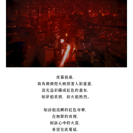
夜幕低垂，
街角微微燈火映照著人影重重，
流光溢彩織成紅色的畫布，
如夢般柔情，似火般熱烈。
如詩般流轉的紅色年華，
在無聲的夜裡，
傾訴心中的火苗，
希望在此蔓延，