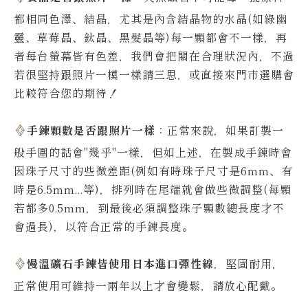
都相同色澤、結晶，尤其是內含結晶物的水晶(如綠幽
靈、草莓晶、鈦晶、黑髮晶等)每一顆都會不一樣，再
者每台螢幕皆有色差，我們會把關在合理狀況內，不過
若很堅持跟照片一模一樣請三思，或直接來門市選購會
比較符合您的期待！
手鍊顆數是否跟照片一樣
：正常來說，如果訂製一
般手圍的話會"幾乎"一樣，但如上述，在製成手鍊時會
因珠子尺寸的些微差距(例如有時珠子尺寸是6mm、有
時是6.5mm...等)，排列時在尾端就會做些微調整(每顆
若都多0.5mm，到最後必須調整珠子顆數總長度才不
會過長)，以符合正常的手鍊長度。
慢溫礦石手鍊皆使用日本進口彈性線
，堅固耐用，
正常使用可維持一兩年以上才會變鬆，請放心配戴。