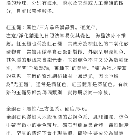
澤的珍珠，分別有海水，淡水及天然或人工養殖的區
分，目前以養殖較多。
紅玉髓：
屬性/三方晶系潛晶質。硬度/7。
注意/淨化請避免日照法容易使其變色，海鹽法亦不推
薦。
紅玉髓也稱為紅石髓，其成分為棕紅色的二氧化矽
礦物質，常被用做半寶石設計製做，外觀呈現深紅色，
其色澤的形成來自鐵元素。
玉髓顏色不同又分為數種類
別，有著"千種瑪瑙，萬種玉"的美稱。"髓"為物之精華
的意思，玉髓的質地總彷彿有一層泛光，因此也稱
為"光玉髓"，通常是橘紅色，紅玉髓則是深紅色。有紋
路的玉髓另歸為瑪瑙類別，實際屬於同一家族。
金銅石：
屬性/三方晶系。硬度/5-6。
金銅石色澤如大地般溫潤的古銅色系，肌理細膩，棕色
中帶有微小的金色薄片。
礦石型態為集合體，纖維狀產
出，罕見的情況下會出現晶體，礦物主要成分為黑雲