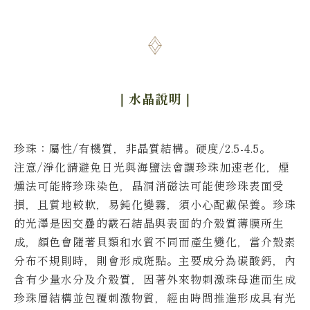
｜水晶說明
｜
珍珠：
屬性/有機質，非晶質結構。硬度/2.5-4.5。
注意/淨化請避免日光與海鹽法會讓珍珠加速老化，煙
燻法可能將珍珠染色，晶洞消磁法可能使珍珠表面受
損，且質地較軟，易鈍化變霧，須小心配戴保養。
珍珠
的光澤是因交疊的霰石結晶與表面的介殼質薄膜所生
成，顏色會隨著貝類和水質不同而產生變化，當介殼素
分布不規則時，則會形成斑點。
主要成分為碳酸鈣，內
含有少量水分及介殼質，因著外來物刺激珠母進而生成
珍珠層結構並包覆刺激物質，經由時間推進形成具有光