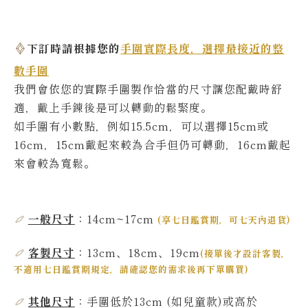
下訂時請根據您的
手圍實際長度，選擇最接近的整
數手圍
我們會依您的實際
手圍製作恰當的尺寸讓您配戴時舒
適，戴上手鍊後是可以轉動的鬆緊度。
如手圍有小數點，例如15.5cm，可以選擇15cm或
16cm，15cm戴起來較為合手但仍可轉動，16cm戴起
來會較為寬鬆。
一般尺寸
：14cm~17
cm
(
享七日鑑賞期，可七天內退貨
)
客製尺寸
：13cm、18cm、19cm
(
接單後才設計客製，
不適用七日鑑賞期規定，請確認您的需求後再下單購買
)
其他尺寸
：
手圍低於13
cm
(如兒童款)或高於