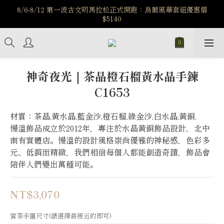
️8/6-8/12 第一波古文明馬拉松正式開跑：烏爾風華套組優惠價
️8/6-8/12 第一波古文明馬拉松正式開跑：烏爾風華套組優惠價
$5140
$5140
7/15-8/25 神秘星象學系列｜獅子座時區 項鍊 X 戒指 X 手鍊 享福
利
新註冊會員享$100購物金，立即註冊，踏上飾品的奇幻之旅
神奇夜光｜茶晶橙石榴黃水晶手鍊
C1653
️8/6-8/12 第一波古文明馬拉松正式開跑：烏爾風華套組優惠價
$5140
材質：茶晶,黃水晶,藍金沙,橙石榴,綠金沙,白水晶,黃銅.
慢溫飾品成立於2012年，專注於水晶黃銅飾品設計，北中
南有實體店。慢溫的設計風格崇尚優雅的神秘感，色彩多
元、低調而精緻，我們相信每個人都能創造奇蹟，飾品會
陪伴人們變出萬種可能。
NT$3,070
實際手圍尺寸(請選擇最接近的即可)