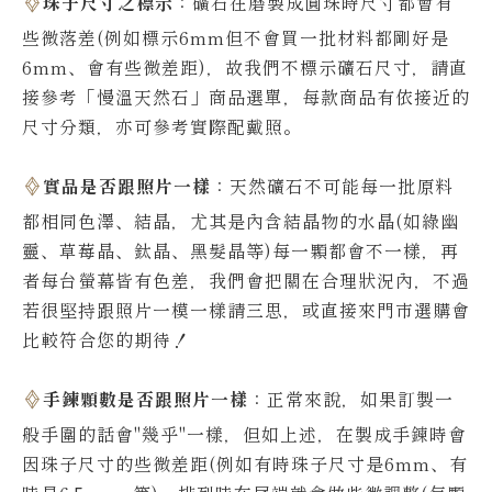
珠子尺寸之標示
：礦石在磨製成圓珠時尺寸都會有
些微落差(例如標示6mm但不會買一批材料都剛好是
6mm、會有些微差距)，故我們不標示礦石尺寸，請直
接參考「慢溫天然石」商品選單，每款商品有依接近的
尺寸分類，亦可參考實際配戴照。
實品是否跟照片一樣
：天然礦石不可能每一批原料
都相同色澤、結晶，尤其是內含結晶物的水晶(如綠幽
靈、草莓晶、鈦晶、黑髮晶等)每一顆都會不一樣，再
者每台螢幕皆有色差，我們會把關在合理狀況內，不過
若很堅持跟照片一模一樣請三思，或直接來門市選購會
比較符合您的期待！
手鍊顆數是否跟照片一樣
：正常來說，如果訂製一
般手圍的話會"幾乎"一樣，但如上述，在製成手鍊時會
因珠子尺寸的些微差距(例如有時珠子尺寸是6mm、有