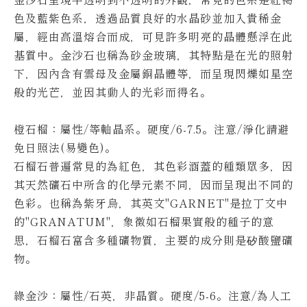
色及藍紫色系，透過品質良好的水晶砂並加入貴稀金
屬，經由高溫熔合而成，可見許多明亮的晶體懸浮在此
基質中。
金沙石也稱為砂金玻璃，其特點是在光的照射
下，因內含有雲母及金屬銅晶體等，而呈現閃爍如星空
般的光芒，並因其動人的光彩而得名。
橙石榴：屬性/等軸晶系。硬度/6-7.5。
注意/淨化請避
免日照法(易變色)。
石榴石普遍常見的為紅色，其色彩涵蓋的種類眾多，因
其天然礦石中所含的化學元素不同，因而呈現出不同的
色彩。
也稱為紫牙烏，其英文"GARNET"是拉丁文中
的"GRANATUM"，象徵如石榴果實般的種子的意
思，石榴石富含多種礦物質，主要的成分則是矽酸鹽礦
物。
綠金沙：屬性/石英，非晶質。硬度/5-6。
注意/為人工