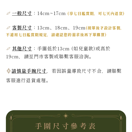
一般尺寸
：14cm~17
cm
(
享七日鑑賞期，可七天內退貨
)
客製尺寸
：13cm、18cm、19cm
(
接單後才設計客製，
不適用七日鑑賞期規定，請確認您的需求後再下單購買
)
其他尺寸
：
手圍低於13
cm
(如兒童款)或高於
19
cm，請至門市客製或聯繫客服洽詢。
請慎量手腕尺寸
，若因誤量導致尺寸不合，請聯繫
客服進行退貨處理。