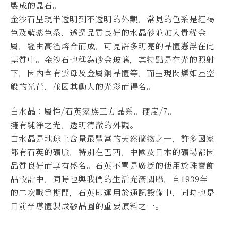
製成的晶石。
金沙石呈現半透明到不透明的外觀，常見的色系是紅褐
色及藍紫色系，透過品質良好的水晶砂並加入貴稀金
屬，經由高溫熔合而成，可見許多明亮的晶體懸浮在此
基質中。
金沙石也稱為砂金玻璃，其特點是在光的照射
下，因內含有雲母及金屬銅晶體等，而呈現閃爍如星空
般的光芒，並因其動人的光彩而得名。
白水晶：屬性/石英家族三方晶系。硬度/7。
擁有純淨之光，透明清澈的外觀。
白水晶是地球上含量最豐富的天然礦物之一，許多國家
都有石英的礦脈，特別在巴西，中國及日本的礦場都因
品質良好而享有盛名。
石英不單是廣泛的使用於珠寶飾
品設計中，同時也與我們的生活充滿關聯，自1939年
的二次戰爭期間，石英即運用於通訊設備中，同時也是
目前半導體製成矽晶圓的重要原料之一。