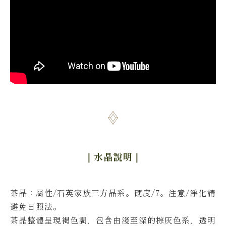
｜水晶說明
｜
茶晶
：屬性/石英家族三方晶系。硬度/7。
注意/淨化請
避免日照法。
茶晶整體呈現褐色調，包含由淺至深的棕灰色系，透明