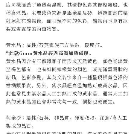
度同樣涵蓋了通透至黑黝，其礦物色彩就像煙霧般，也
稱為煙晶。
主要致色來源是鋁金屬及矽，透過自然的輻
射照射在礦物後，而呈現不同的色彩，礦物內也會有冰
裂或雲霧等的內涵物質。
黃水晶：屬性/石英家族三方晶系。硬度/7。
*此款6mm黃水晶經過高溫加熱處理。
黃水晶因含有三價鐵離子而形成天然黃色，顏色從淡黃
至褐色都有，也有如同檸檬黃的顏色，或充滿雲霧狀的
結晶，色彩多變。
其英文名字來自一種呈現鮮黃色澤的
柑橘類果實。另外，紫水晶經高溫加熱可成黃水晶，因
此也常見由紫水晶人工加熱而成的黃水晶，通常人工加
熱的黃水晶顏色會非常均勻一致，價格也較便宜。
藍金沙：屬性/石英，非晶質。硬度/5-6。
注意/為人工
製成的晶石。
金沙石呈現半透明到不透明的外觀，常見的色系是紅褐