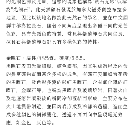
的光譜色澤及光暈，這樣的現象也稱為"鈉石光彩"或稱
為"光譜石"。
此天然礦石發現於加拿大紐芬蘭拉布拉多
地區，因此以該地名做為此天然石的學名，並在中文翻
譯中稱為拉長石，隨著不同角度呈現出多種不同的光芒
色彩，具有光譜色的特質，常見與紫蘇輝石共同生長，
拉長石與紫蘇輝石都具有多樣色彩的特性。
金曜石：屬性/非晶質。硬度/5-5.5。
黑曜石表面光滑細膩，顏色濃郁，因其生成過程及內含
的豐富礦物質而富含多樣的成色，有礦石表面如雪花般
的黑曜石，及色彩多變的彩虹黑曜石，含有氧化鐵的紅
曜石，金曜石等。
也稱為黑曜岩及玻璃熔岩，因著火山
及地底溶岩噴發後的瞬間冷卻凝結而形成，主要分布在
火山地震帶附近，並因熔岩形成及冷卻的過程，進而生
成多種顏色的細微變化，透過不同面向中呈現耀光效
應，如金色，灰色等。