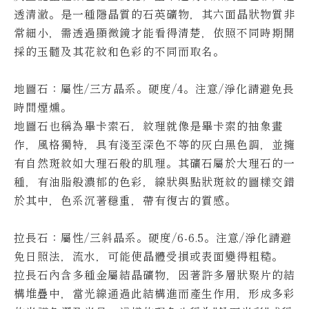
透清澈。
是一種隱晶質的石英礦物，其六面晶狀物質非
常細小，需透過顯微鏡才能看得清楚，依照不同時期開
採的玉髓及其花紋和色彩的不同而取名。
地圖石：屬性/三方晶系。硬度/4。
注意/淨化請避免長
時間煙燻。
地圖石也稱為畢卡索石，紋理就像是畢卡索的抽象畫
作，風格獨特，具有淺至深色不等的灰白黑色調，並擁
有自然斑紋如大理石般的肌理。
其礦石屬於大理石的一
種，有油脂般濃郁的色彩，線狀與點狀斑紋的圖樣交錯
於其中，色系沉著穩重，帶有復古的質感。
拉長石：屬性/三斜晶系。硬度/6-6.5。
注意/淨化請避
免日照法，流水，可能使晶體受損或表面變得粗糙。
拉長石內含多種金屬結晶礦物，因著許多層狀聚片的結
構堆疊中，當光線通過此結構進而產生作用，形成多彩