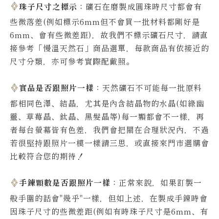
珠子尺寸之標示
：礦石在磨製成圓珠時尺寸都會有
些微落差(例如標示6mm但不會買一批材料都剛好是
6mm、會有些微差距)，故我們不標示礦石尺寸，請直
接參考「慢溫天然石」商品選單，每款商品有依接近的
尺寸分類，亦可參考實際配戴照。
實品是否跟照片一樣
：天然礦石不可能每一批原料
都相同色澤、結晶，尤其是內含結晶物的水晶(如綠幽
靈、草莓晶、鈦晶、黑髮晶等)每一顆都會不一樣，再
者每台螢幕皆有色差，我們會把關在合理狀況內，不過
若很堅持跟照片一模一樣請三思，或直接來門市選購會
比較符合您的期待！
手鍊顆數是否跟照片一樣
：正常來說，如果訂製一
般手圍的話會"幾乎"一樣，但如上述，在製成手鍊時會
因珠子尺寸的些微差距(例如有時珠子尺寸是6mm、有