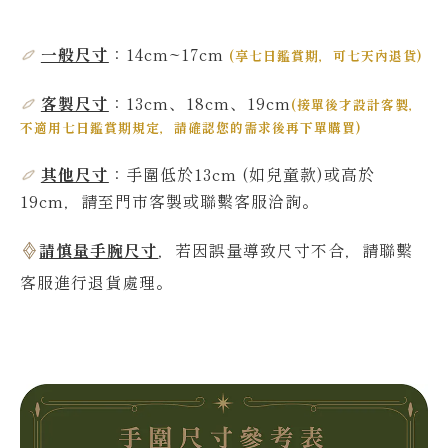
一般尺寸
：14cm~17
cm
(
享七日鑑賞期，可七天內退貨
)
客製尺寸
：13cm、18cm、19cm
(
接單後才設計客製，
不適用七日鑑賞期規定，請確認您的需求後再下單購買
)
其他尺寸
：
手圍低於13
cm
(如兒童款)或高於
19
cm，請至門市客製或聯繫客服洽詢。
請慎量手腕尺寸
，若因誤量導致尺寸不合，請聯繫
客服進行退貨處理。