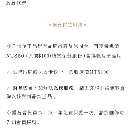
收維修費
。
購買保養服務
凡慢溫正品皆有品牌吊牌及保固卡，可享
優惠價
NT$50
(原價$100)購買保養服務 (含換線及清潔)。
品牌吊牌或保固卡缺一：酌收原價NT$100
兩者皆無：恕無法為您服務
，請與客服申請個案查
詢
以核對商品為正品
。
鑽石會員獨享：每半年免費保養一次，請於維修時
告知會員帳號
。