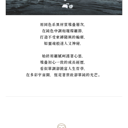
用同色系異材質堆疊層次，
在純色中調和璀璨細節，
打造不受束縛隨興的輪廓，
如靈魂般迷人又神秘，
始終用細膩呵護著心思，
堆疊初心一致的成長經歷，
看似單調卻饒富人生哲學，
在多彩宇宙間，恆亮著世故卻單純的光芒。