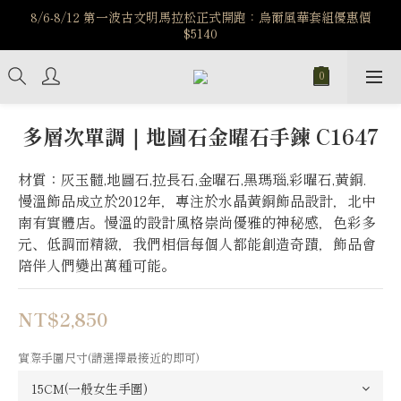
️8/6-8/12 第一波古文明馬拉松正式開跑：烏爾風華套組優惠價
️8/6-8/12 第一波古文明馬拉松正式開跑：烏爾風華套組優惠價
$5140
$5140
7/15-8/25 神秘星象學系列｜獅子座時區 項鍊 X 戒指 X 手鍊 享福
利
新註冊會員享$100購物金，立即註冊，踏上飾品的奇幻之旅
多層次單調｜地圖石金曜石手鍊 C1647
️8/6-8/12 第一波古文明馬拉松正式開跑：烏爾風華套組優惠價
材質：灰玉髓,地圖石,拉長石,金曜石,黑瑪瑙,彩曜石,黃銅.
$5140
慢溫飾品成立於2012年，專注於水晶黃銅飾品設計，北中
南有實體店。慢溫的設計風格崇尚優雅的神秘感，色彩多
元、低調而精緻，我們相信每個人都能創造奇蹟，飾品會
陪伴人們變出萬種可能。
NT$2,850
實際手圍尺寸(請選擇最接近的即可)