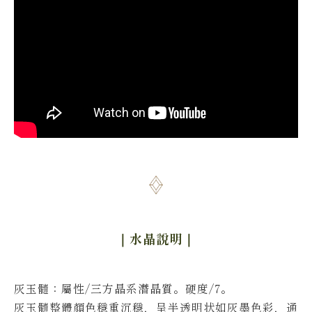
｜水晶說明
｜
灰玉髓：屬性/三方晶系潛晶質。硬度/7。
灰玉髓整體顏色穩重沉穩，呈半透明状如灰墨色彩，通