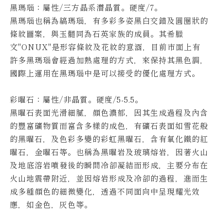
黑瑪瑙：屬性/三方晶系潛晶質。硬度/7。
黑瑪瑙也稱為縞瑪瑙，有多彩多姿黑白交錯及圓圈狀的
條紋圖案，與玉髓同為石英家族的成員。
其希臘
文"ONUX"是形容條紋及花紋的意涵，目前市面上有
許多黑瑪瑙會經過加熱處理的方式，來保持其黑色調，
國際上運用在黑瑪瑙中是可以接受的優化處理方式。
彩曜石：屬性/非晶質。硬度/5-5.5。
黑曜石表面光滑細膩，顏色濃郁，因其生成過程及內含
的豐富礦物質而富含多樣的成色，有礦石表面如雪花般
的黑曜石，及色彩多變的彩虹黑曜石，含有氧化鐵的紅
曜石，金曜石等。也稱為黑曜岩及玻璃熔岩，因著火山
及地底溶岩噴發後的瞬間冷卻凝結而形成，主要分布在
火山地震帶附近，並因熔岩形成及冷卻的過程，進而生
成多種顏色的細微變化，透過不同面向中呈現耀光效
應，如金色，灰色等。