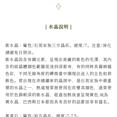
｜水晶說明
｜
紫水晶：屬性/石英家族三方晶系。硬度/7。
注意/淨化
請避免日照法。
紫水晶因含有鐵元素，呈現出美麗的紫色的光澤，其內
含的結晶體顏色範圍從淺到深都有，有的同時具備兩種
色彩，不同光線角度的轉換當中顯現出迷人的主色和修
飾色。
常出現在沖積礦床的晶洞中，是石英家族中最重
要的水晶之一，熱處理常被使用在改變其顏色，通常使
用於色調較深的紫水晶，經過加熱後會呈現黃色,成為
黃水晶，巴西與日本都因具有良好的品質而享有盛名。
堇青石：屬性/斜方晶系。硬度/7-7.5。