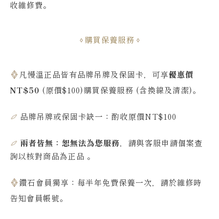
收維修費
。
購買保養服務
凡慢溫正品皆有品牌吊牌及保固卡，可享
優惠價
NT$50
(原價$100)購買保養服務 (含換線及清潔)。
品牌吊牌或保固卡缺一：酌收原價NT$100
兩者皆無：恕無法為您服務
，請與客服申請個案查
詢
以核對商品為正品
。
鑽石會員獨享：每半年免費保養一次，請於維修時
告知會員帳號
。