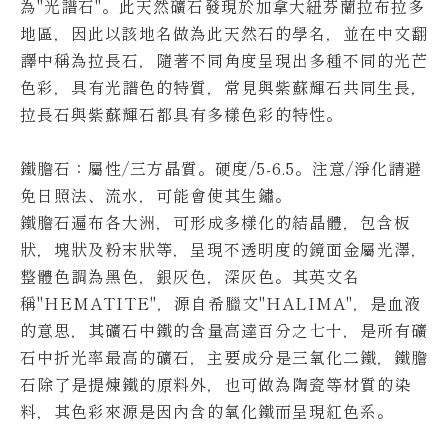
為"光譜石"。
此天然礦石發現於加拿大紐芬蘭拉布拉多
地區，因此以該地名做為此天然石的學名，並在中文翻
譯中稱為拉長石，隨著不同角度呈現出多種不同的光芒
色彩，具有光譜色的特質，常見與紫蘇輝石共同生長，
拉長石與紫蘇輝石都具有多樣色彩的特性。
鐵膽石
：屬性/三方晶質。硬度/5-6.5。
注意/淨化請避
免日照法、流水，可能會使其生鏽。
鐵膽石遍布各大洲，可形成多樣化的結晶體，包含板
狀，塊狀及粉末狀等，呈現不透明度的鏡面金屬光澤，
整體色調為黑色，銀灰色，深灰色。
其英文名
稱"HEMATITE"，源自希臘文"HALIMA"，是血液
的意思，其礦石中鐵的含量高達百分之七十，是所有礦
石中折光率最高的礦石，主要成分是三氧化二鐵，鐵膽
石除了是提煉鐵的原料外，也可做為陶瓷等材質的染
料，其色彩來源是因內含的氧化鐵而呈現紅色系。