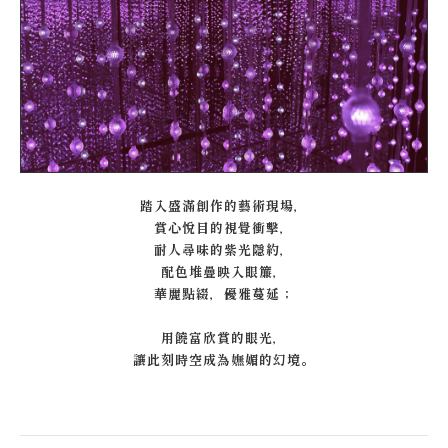
踏入盛滿創作的藝術現場，
賞心悅目的視覺衝擊，
耐人尋味的紫光隱約，
配色堆疊映入眼簾，
華麗點綴，優雅蔓延；
用饒富欣賞的眼光，
讓此刻時空成為嫵媚的幻境。