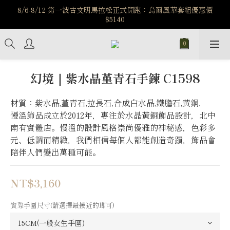
️8/6-8/12 第一波古文明馬拉松正式開跑：烏爾風華套組優惠價
️8/6-8/12 第一波古文明馬拉松正式開跑：烏爾風華套組優惠價
$5140
$5140
7/15-8/25 神秘星象學系列｜獅子座時區 項鍊 X 戒指 X 手鍊 享福
利
新註冊會員享$100購物金，立即註冊，踏上飾品的奇幻之旅
幻境｜紫水晶堇青石手鍊 C1598
️8/6-8/12 第一波古文明馬拉松正式開跑：烏爾風華套組優惠價
材質：紫水晶,堇青石,拉長石,合成白水晶,鐵膽石,黃銅.
$5140
慢溫飾品成立於2012年，專注於水晶黃銅飾品設計，北中
南有實體店。慢溫的設計風格崇尚優雅的神秘感，色彩多
元、低調而精緻，我們相信每個人都能創造奇蹟，飾品會
陪伴人們變出萬種可能。
NT$3,160
實際手圍尺寸(請選擇最接近的即可)