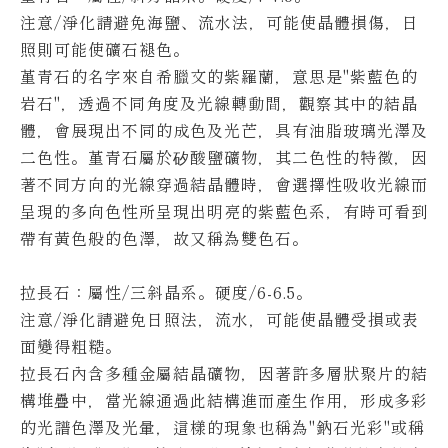
注意/淨化請避免海鹽、流水法，可能使晶體損傷，日
照則可能使礦石褪色。
堇青石的名字來自希臘文的紫羅蘭，意思是"紫藍色的
岩石"，透過不同角度及光線轉動間，觀察其中的結晶
體，會展現出不同的成色及光芒，具有油脂玻璃光澤及
二色性。
堇青石屬於矽酸鹽礦物，其二色性的特徵，因
著不同方向的光線穿過結晶體時，會選擇性吸收光線而
呈現的多向色性所呈現出明亮的紫藍色系，有時可看到
帶有黃色般的色澤，故又稱為雙色石。
拉長石：屬性/三斜晶系。硬度/6-6.5。
注意/淨化請避免日照法，流水，可能使晶體受損或表
面變得粗糙。
拉長石內含多種金屬結晶礦物，因著許多層狀聚片的結
構堆疊中，當光線通過此結構進而產生作用，形成多彩
的光譜色澤及光暈，這樣的現象也稱為"鈉石光彩"或稱