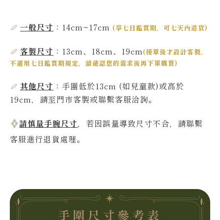
一般尺寸
：14cm~17
cm
(
享七日鑑賞期，可七天內退貨
)
客製尺寸
：13cm、18cm、19cm
(
接單後才設計客製，
不適用七日鑑賞期規定，請確認您的需求後再下單購買
)
其他尺寸
：
手圍低於13
cm
(如兒童款)或高於
19
cm，請至門市客製或聯繫客服洽詢。
請慎量手腕尺寸
，若因誤量導致尺寸不合，請聯繫
客服進行退貨處理。