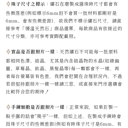
珠子尺寸之標示
：礦石在磨製成圓珠時尺寸都會有
些微落差(例如標示6mm但不會買一批材料都剛好是
6mm、會有些微差距)，故我們不標示礦石尺寸，請直
接參考「慢溫天然石」商品選單，每款商品有依接近的
尺寸分類，亦可參考實際配戴照。
實品是否跟照片一樣
：天然礦石不可能每一批原料
都相同色澤、結晶，尤其是內含結晶物的水晶(如綠幽
靈、草莓晶、鈦晶、黑髮晶等)每一顆都會不一樣，再
者每台螢幕皆有色差，我們會把關在合理狀況內，不過
若很堅持跟照片一模一樣請三思，或直接來門市選購會
比較符合您的期待！
手鍊顆數是否跟照片一樣
：正常來說，如果訂製一
般手圍的話會"幾乎"一樣，但如上述，在製成手鍊時會
因珠子尺寸的些微差距(例如有時珠子尺寸是6mm、有