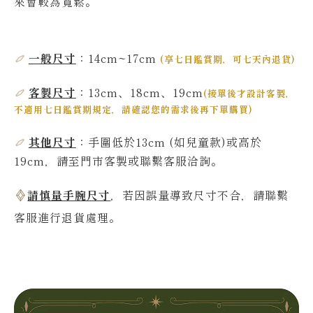
來會較為寬鬆。
一般尺寸
：14cm~17
cm
(
享七日鑑賞期，可七天內退貨
)
客製尺寸
：13cm、18cm、19cm
(
接單後才設計客製，
不適用七日鑑賞期規定，請確認您的需求後再下單購買
)
其他尺寸
：
手圍低於13
cm
(如兒童款)或高於
19
cm，請至門市客製或聯繫客服洽詢。
請慎量手腕尺寸
，若因誤量導致尺寸不合，請聯繫
客服進行退貨處理。