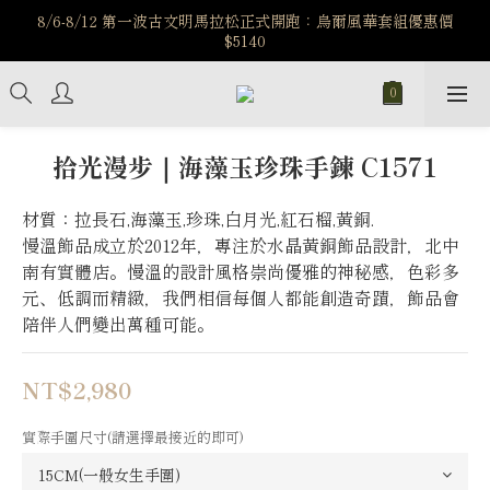
️8/6-8/12 第一波古文明馬拉松正式開跑：烏爾風華套組優惠價
️8/6-8/12 第一波古文明馬拉松正式開跑：烏爾風華套組優惠價
$5140
$5140
7/15-8/25 神秘星象學系列｜獅子座時區 項鍊 X 戒指 X 手鍊 享福
利
新註冊會員享$100購物金，立即註冊，踏上飾品的奇幻之旅
拾光漫步｜海藻玉珍珠手鍊 C1571
️8/6-8/12 第一波古文明馬拉松正式開跑：烏爾風華套組優惠價
材質：拉長石,海藻玉,珍珠,白月光,紅石榴,黃銅.
$5140
慢溫飾品成立於2012年，專注於水晶黃銅飾品設計，北中
南有實體店。慢溫的設計風格崇尚優雅的神秘感，色彩多
元、低調而精緻，我們相信每個人都能創造奇蹟，飾品會
陪伴人們變出萬種可能。
NT$2,980
實際手圍尺寸(請選擇最接近的即可)