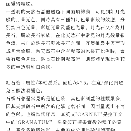
面變得粗糙。
半透明的天然石晶體透過不同面項轉動，可見到如月光
般的月暈光芒，同時具有三種如月色暈彩般的效應，分
別為白色光暈、彩虹光暈及藍色光暈。
月光石又名為月
長石，屬於長石家族，在此天然石中常見的月光般暈彩
色澤，來自於鈉長石與冰長石之間，互層推疊中因而形
成月暈效應，當天然石中含有較高的冰長石比例時，會
帶有藍色月暈，鈉長石比例較高時，則整體呈現比例較
多的半透明乳白色狀。
紅石榴
：屬性/等軸晶系。硬度/6-7.5。
注意/淨化請避
免日照法易變色。
石榴石普遍常見的是紅色系，其色彩涵蓋的種類眾多，
因其天然礦石中所含的化學元素不同，因而呈現出不同
的色彩。
也稱為紫牙烏，其英文"GARNET"是拉丁文
中的"GRANATUM"，象徵如石榴果實般的種子的意
思，富含多種礦物質，主要的成分則是矽酸鹽礦物。