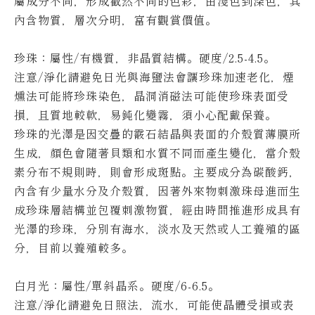
屬成分不同，形成截然不同的色彩，由淺色到深色，其
內含物質，層次分明，富有觀賞價值。
珍珠：屬性/有機質，非晶質結構。硬度/2.5-4.5。
注意/淨化請避免日光與海鹽法會讓珍珠加速老化，煙
燻法可能將珍珠染色，晶洞消磁法可能使珍珠表面受
損，且質地較軟，易鈍化變霧，須小心配戴保養。
珍珠的光澤是因交疊的霰石結晶與表面的介殼質薄膜所
生成，顏色會隨著貝類和水質不同而產生變化，當介殼
素分布不規則時，則會形成斑點。
主要成分為碳酸鈣，
內含有少量水分及介殼質，因著外來物刺激珠母進而生
成珍珠層結構並包覆刺激物質，經由時間推進形成具有
光澤的珍珠，分別有海水，淡水及天然或人工養殖的區
分，目前以養殖較多。
白月光：屬性/單斜晶系。硬度/6-6.5。
注意/淨化請避免日照法，流水，可能使晶體受損或表