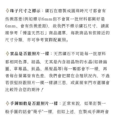
珠子尺寸之標示
：礦石在磨製成圓珠時尺寸都會有
些微落差(例如標示6mm但不會買一批材料都剛好是
6mm、會有些微差距)，故我們不標示礦石尺寸，請直
接參考「慢溫天然石」商品選單，每款商品有依接近的
尺寸分類，亦可參考實際配戴照。
實品是否跟照片一樣
：天然礦石不可能每一批原料
都相同色澤、結晶，尤其是內含結晶物的水晶(如綠幽
靈、草莓晶、鈦晶、黑髮晶等)每一顆都會不一樣，再
者每台螢幕皆有色差，我們會把關在合理狀況內，不過
若很堅持跟照片一模一樣請三思，或直接來門市選購會
比較符合您的期待！
手鍊顆數是否跟照片一樣
：正常來說，如果訂製一
般手圍的話會"幾乎"一樣，但如上述，在製成手鍊時會