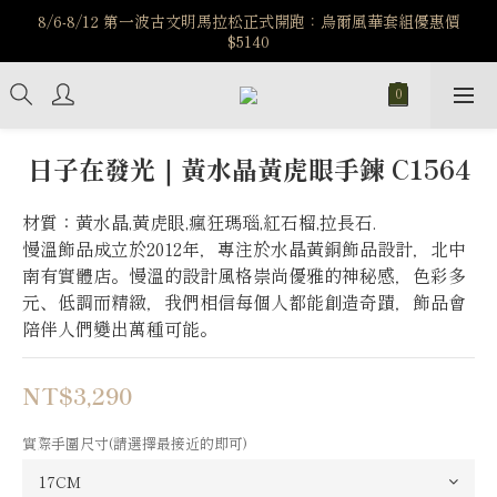
️8/6-8/12 第一波古文明馬拉松正式開跑：烏爾風華套組優惠價
️8/6-8/12 第一波古文明馬拉松正式開跑：烏爾風華套組優惠價
$5140
$5140
7/15-8/25 神秘星象學系列｜獅子座時區 項鍊 X 戒指 X 手鍊 享福
利
新註冊會員享$100購物金，立即註冊，踏上飾品的奇幻之旅
日子在發光｜黃水晶黃虎眼手鍊 C1564
️8/6-8/12 第一波古文明馬拉松正式開跑：烏爾風華套組優惠價
材質：黃水晶,黃虎眼,瘋狂瑪瑙,紅石榴,拉長石.
$5140
慢溫飾品成立於2012年，專注於水晶黃銅飾品設計，北中
南有實體店。慢溫的設計風格崇尚優雅的神秘感，色彩多
元、低調而精緻，我們相信每個人都能創造奇蹟，飾品會
陪伴人們變出萬種可能。
NT$3,290
實際手圍尺寸(請選擇最接近的即可)