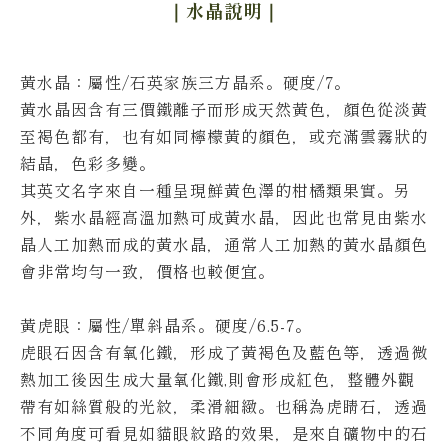
｜水晶說明
｜
黃水晶
：屬性/石英家族三方晶系。硬度/7。
黃水晶因含有三價鐵離子而形成天然黃色，顏色從淡黃
至褐色都有，也有如同檸檬黃的顏色，或充滿雲霧狀的
結晶，色彩多變。
其英文名字來自一種呈現鮮黃色澤的柑橘類果實。另
外，紫水晶經高溫加熱可成黃水晶，因此也常見由紫水
晶人工加熱而成的黃水晶，通常人工加熱的黃水晶顏色
會非常均勻一致，價格也較便宜。
黃虎眼：屬性/單斜晶系。硬度/6.5-7。
虎眼石因含有氧化鐵，形成了黃褐色及藍色等，透過微
熱加工後因生成大量氧化鐵,則會形成紅色，整體外觀
帶有如絲質般的光紋，柔滑細緻。
也稱為虎睛石，透過
不同角度可看見如貓眼紋路的效果，是來自礦物中的石