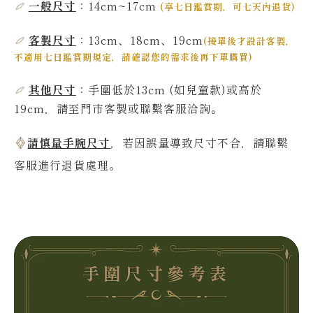
一般尺寸
：14cm~17
cm
(
享七日鑑賞期，可七天內退貨
)
客製尺寸
：13cm、18cm、19cm
(
接單後才設計客製，
不適用七日鑑賞期規定，請確認您的需求後再下單購買
)
其他尺寸
：
手圍低於13
cm
(如兒童款)或高於
19
cm，請至門市客製或聯繫客服洽詢。
請慎量手腕尺寸
，若因誤量導致尺寸不合，請聯繫
客服進行退貨處理。