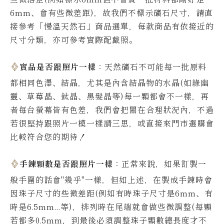
6mm、會有些微差距)，故我們不標示礦石尺寸，請直
接參考「慢溫天然石」商品選單，每款商品有依接近的
尺寸分類，亦可參考實際配戴照。
實品是否跟照片一樣
：天然礦石不可能每一批原料
都相同色澤、結晶，尤其是內含結晶物的水晶(如綠幽
靈、草莓晶、鈦晶、黑髮晶等)每一顆都會不一樣，再
者每台螢幕皆有色差，我們會把關在合理狀況內，不過
若很堅持跟照片一模一樣請三思，或直接來門市選購會
比較符合您的期待！
手鍊顆數是否跟照片一樣
：正常來說，如果訂製一
般手圍的話會"幾乎"一樣，但如上述，在製成手鍊時會
因珠子尺寸的些微差距(例如有時珠子尺寸是6mm、有
時是6.5mm...等)，排列時在尾端就會做些微調整(每顆
若都多0.5mm，到最後必須調整珠子顆數總長度才不