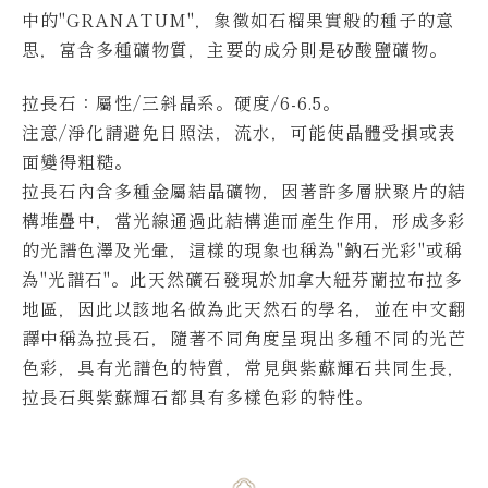
中的"GRANATUM"，象徵如石榴果實般的種子的意
思，富含多種礦物質，主要的成分則是矽酸鹽礦物。
拉長石
：屬性/三斜晶系。硬度/6-6.5。
注意/淨化請避免日照法，流水，可能使晶體受損或表
面變得粗糙。
拉長石內含多種金屬結晶礦物，因著許多層狀聚片的結
構堆疊中，當光線通過此結構進而產生作用，形成多彩
的光譜色澤及光暈，這樣的現象也稱為"鈉石光彩"或稱
為"光譜石"。
此天然礦石發現於加拿大紐芬蘭拉布拉多
地區，因此以該地名做為此天然石的學名，並在中文翻
譯中稱為拉長石，隨著不同角度呈現出多種不同的光芒
色彩，具有光譜色的特質，常見與紫蘇輝石共同生長，
拉長石與紫蘇輝石都具有多樣色彩的特性。