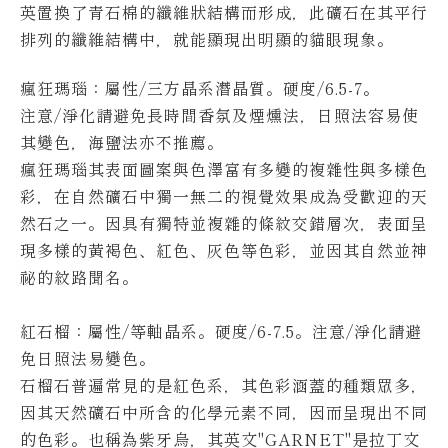
英置換了青石棉的纖維狀結構而形成，此礦石在其平行
排列的纖維結構中，就能顯現出明顯的貓眼現象。
瘋狂瑪瑙：屬性/三方晶系潛晶質。硬度/6.5-7。
注意/淨化請避免長時間香氛及煙燻法，日照法容易使
其變色，海鹽法亦不推薦。
瘋狂瑪瑙其表面圖案與色澤富有多變的複雜性與多樣色
彩，在自然礦石中獨一無二的視覺效果成為受歡迎的天
然石之一。
因具有獨特並複雜的條紋交錯層次，表面呈
現多樣的黃褐色、紅色、灰色等色彩，並因其自然並神
祕的紋路聞名。
紅石榴
：屬性/等軸晶系。硬度/6-7.5。
注意/淨化請避
免日照法易變色。
石榴石普遍常見的是紅色系，其色彩涵蓋的種類眾多，
因其天然礦石中所含的化學元素不同，因而呈現出不同
的色彩。
也稱為紫牙烏，其英文"GARNET"是拉丁文