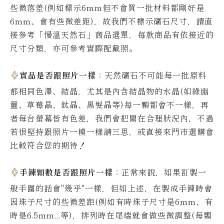
些微落差(例如標示6mm但不會買一批材料都剛好是
6mm、會有些微差距)，故我們不標示礦石尺寸，請直
接參考「慢溫天然石」商品選單，每款商品有依接近的
尺寸分類，亦可參考實際配戴照。
實品是否跟照片一樣
：天然礦石不可能每一批原料
都相同色澤、結晶，尤其是內含結晶物的水晶(如綠幽
靈、草莓晶、鈦晶、黑髮晶等)每一顆都會不一樣，再
者每台螢幕皆有色差，我們會把關在合理狀況內，不過
若很堅持跟照片一模一樣請三思，或直接來門市選購會
比較符合您的期待！
手鍊顆數是否跟照片一樣
：正常來說，如果訂製一
般手圍的話會"幾乎"一樣，但如上述，在製成手鍊時會
因珠子尺寸的些微差距(例如有時珠子尺寸是6mm、有
時是6.5mm...等)，排列時在尾端就會做些微調整(每顆