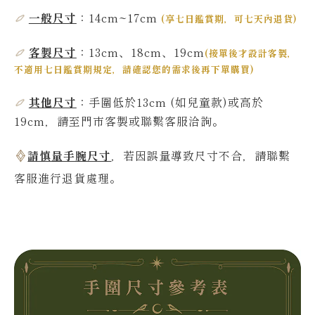
一般尺寸
：14cm~17
cm
(
享七日鑑賞期，可七天內退貨
)
客製尺寸
：13cm、18cm、19cm
(
接單後才設計客製，
不適用七日鑑賞期規定，請確認您的需求後再下單購買
)
其他尺寸
：
手圍低於13
cm
(如兒童款)或高於
19
cm，請至門市客製或聯繫客服洽詢。
請慎量手腕尺寸
，若因誤量導致尺寸不合，請聯繫
客服進行退貨處理。