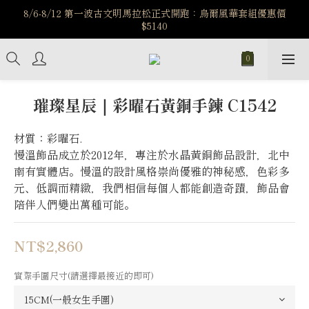
️8/6-8/12 第一波古文明馬拉松正式開跑：烏爾風華套組優惠價
️8/6-8/12 第一波古文明馬拉松正式開跑：烏爾風華套組優惠價
$5140
$5140
7/15-8/25 神秘星象學系列｜獅子座時區 項鍊 X 戒指 X 手鍊 享福
利
新註冊會員享$100購物金，立即註冊，踏上飾品的奇幻之旅
璀璨星辰｜彩曜石黃銅手鍊 C1542
️8/6-8/12 第一波古文明馬拉松正式開跑：烏爾風華套組優惠價
材質：彩曜石.
$5140
慢溫飾品成立於2012年，專注於水晶黃銅飾品設計，北中
南有實體店。慢溫的設計風格崇尚優雅的神秘感，色彩多
元、低調而精緻，我們相信每個人都能創造奇蹟，飾品會
陪伴人們變出萬種可能。
NT$2,860
實際手圍尺寸(請選擇最接近的即可)