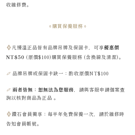
收維修費
。
購買保養服務
凡慢溫正品皆有品牌吊牌及保固卡，可享
優惠價
NT$50
(原價$100)購買保養服務 (含換線及清潔)。
品牌吊牌或保固卡缺一：酌收原價NT$100
兩者皆無：恕無法為您服務
，請與客服申請個案查
詢
以核對商品為正品
。
鑽石會員獨享：每半年免費保養一次，請於維修時
告知會員帳號
。