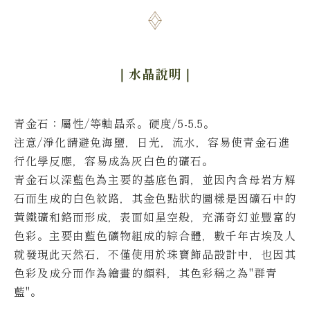
｜水晶說明
｜
青金石：屬性/等軸晶系
。
硬度/5-5.5
。
注意/淨化請避免海鹽，日光，流水，容易使青金石進
行化學反應，容易成為灰白色的礦石
。
青金石以深藍色為主要的基底色調，並因內含母岩方解
石而生成的白色紋路，其金色點狀的圖樣是因礦石中的
黃鐵礦和鉻而形成，表面如星空般，充滿奇幻並豐富的
色彩。
主要由藍色礦物組成的綜合體，數千年古埃及人
就發現此天然石，不僅使用於珠寶飾品設計中，也因其
色彩及成分而作為繪畫的顏料，其色彩稱之為"群青
藍"。