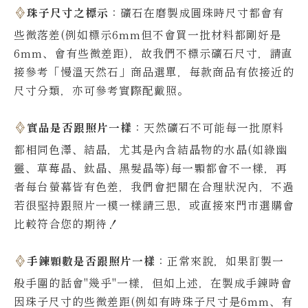
珠子尺寸之標示
：礦石在磨製成圓珠時尺寸都會有
些微落差(例如標示6mm但不會買一批材料都剛好是
6mm、會有些微差距)，故我們不標示礦石尺寸，請直
接參考「慢溫天然石」商品選單，每款商品有依接近的
尺寸分類，亦可參考實際配戴照。
實品是否跟照片一樣
：天然礦石不可能每一批原料
都相同色澤、結晶，尤其是內含結晶物的水晶(如綠幽
靈、草莓晶、鈦晶、黑髮晶等)每一顆都會不一樣，再
者每台螢幕皆有色差，我們會把關在合理狀況內，不過
若很堅持跟照片一模一樣請三思，或直接來門市選購會
比較符合您的期待！
手鍊顆數是否跟照片一樣
：正常來說，如果訂製一
般手圍的話會"幾乎"一樣，但如上述，在製成手鍊時會
因珠子尺寸的些微差距(例如有時珠子尺寸是6mm、有