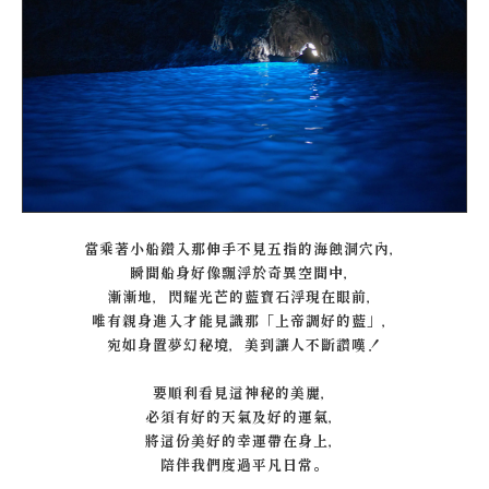
當乘著小船鑽入那伸手不見五指的海蝕洞穴內，
瞬間船身好像飄浮於奇異空間中，
漸漸地，閃耀光芒的藍寶石浮現在眼前，
唯有親身進入才能見識那「上帝調好的藍」，
宛如身置夢幻秘境，美到讓人不斷讚嘆！
要順利看見這神秘的美麗，
必須有好的天氣及好的運氣，
將這份美好的幸運帶在身上，
陪伴我們度過平凡日常。