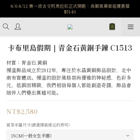
️8/6-8/12 第一波古文明馬拉松正式開跑：烏爾風華套組優惠價
️8/6-8/12 第一波古文明馬拉松正式開跑：烏爾風華套組優惠價
$5140
$5140
7/15-8/25 神秘星象學系列｜獅子座時區 項鍊 X 戒指 X 手鍊 享福
利
新註冊會員享$100購物金，立即註冊，踏上飾品的奇幻之旅
卡布里島假期｜青金石黃銅手鍊 C1513
️8/6-8/12 第一波古文明馬拉松正式開跑：烏爾風華套組優惠價
材質：青金石,黃銅
$5140
慢溫飾品成立於2012年，專注於水晶黃銅飾品設計，北中
南有實體店。慢溫的設計風格崇尚優雅的神秘感，色彩多
元、低調而精緻，我們相信每個人都能創造奇蹟，飾品會
陪伴人們變出萬種可能。
NT$2,580
實際手圍尺寸(請選擇最接近的即可)