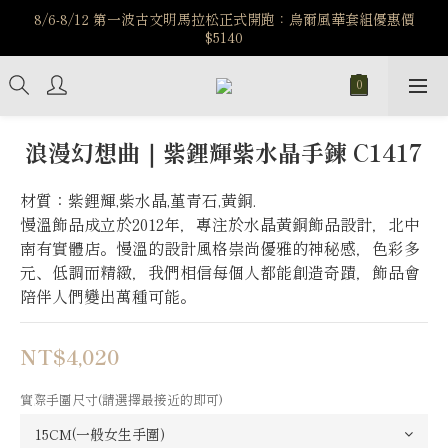
️8/6-8/12 第一波古文明馬拉松正式開跑：烏爾風華套組優惠價
️8/6-8/12 第一波古文明馬拉松正式開跑：烏爾風華套組優惠價
$5140
$5140
7/15-8/25 神秘星象學系列｜獅子座時區 項鍊 X 戒指 X 手鍊 享福
利
新註冊會員享$100購物金，立即註冊，踏上飾品的奇幻之旅
浪漫幻想曲｜紫鋰輝紫水晶手鍊 C1417
️8/6-8/12 第一波古文明馬拉松正式開跑：烏爾風華套組優惠價
材質：紫鋰輝,紫水晶,堇青石,黃銅.
$5140
慢溫飾品成立於2012年，專注於水晶黃銅飾品設計，北中
南有實體店。慢溫的設計風格崇尚優雅的神秘感，色彩多
元、低調而精緻，我們相信每個人都能創造奇蹟，飾品會
陪伴人們變出萬種可能。
NT$4,020
實際手圍尺寸(請選擇最接近的即可)