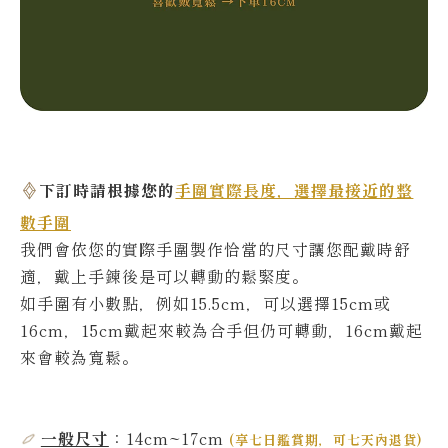
下訂時請根據您的
手圍實際長度，選擇最接近的整
數手圍
我們會依您的實際
手圍製作恰當的尺寸讓您配戴時舒
適，戴上手鍊後是可以轉動的鬆緊度。
如手圍有小數點，例如15.5cm，可以選擇15cm或
16cm，15cm戴起來較為合手但仍可轉動，16cm戴起
來會較為寬鬆。
一般尺寸
：14cm~17cm
(
享七日鑑賞期，可七天內退貨
)