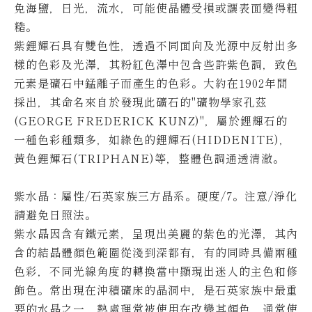
免海鹽，日光，流水，可能使晶體受損或讓表面變得粗
糙
。
紫鋰輝石具有雙色性，透過不同面向及光源中反射出多
樣的色彩及光澤，其粉紅色澤中包含些許紫色調，致色
元素是礦石中錳離子而產生的色彩。
大約在1902年間
採出，其命名來自於發現此礦石的"礦物學家孔茲
(GEORGE FREDERICK KUNZ)"，屬於鋰輝石的
一種色彩種類多，如綠色的鋰輝石(HIDDENITE)，
黃色鋰輝石(TRIPHANE)等，整體色調通透清澈。
紫水晶
：屬性/石英家族三方晶系
。
硬度/7
。
注意/淨化
請避免日照法
。
紫水晶因含有鐵元素，呈現出美麗的紫色的光澤，其內
含的結晶體顏色範圍從淺到深都有，有的同時具備兩種
色彩，不同光線角度的轉換當中顯現出迷人的主色和修
飾色。
常出現在沖積礦床的晶洞中，是石英家族中最重
要的水晶之一，熱處理常被使用在改變其顏色，通常使