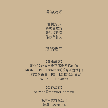
購物須知
會員獨享
退換貨政策
隱私權政策
條款與細則
聯絡我們
【客服洽詢】
維修部 台南市安平區安平路87號
MON.~FRI. 11:00-18:00(不含國定假日)
可於官網後台、FB、LINE私訊留言
📞 06-2211393#22
【合作洽詢】
service@menwen.com.tw
慢溫事業有限公司
統編 24926184