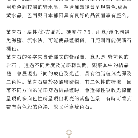
用於色調較深的紫水晶，經過加熱後會呈現黃色,成為
黃水晶，巴西與日本都因具有良好的品質而享有盛名。
堇青石
：屬性/斜方晶系
。
硬度/7-7.5
。
注意/淨化請避
免海鹽、流水法，可能使晶體損傷，日照則可能使礦石
褪色
。
堇青石的名字來自希臘文的紫羅蘭，意思是"紫藍色的
岩石"，透過不同角度及光線轉動間，觀察其中的結晶
體，會展現出不同的成色及光芒，具有油脂玻璃光澤及
二色性。
堇青石屬於矽酸鹽礦物，其二色性的特徵，因
著不同方向的光線穿過結晶體時，會選擇性吸收光線而
呈現的多向色性所呈現出明亮的紫藍色系，有時可看到
帶有黃色般的色澤，故又稱為雙色石。