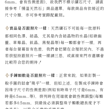
6mm、會有些微差距)，故我們不標示礦石尺寸，請直
接參考「慢溫天然石」商品選單，每款商品有依接近的
尺寸分類，亦可參考實際配戴照。
實品是否跟照片一樣
：天然礦石不可能每一批原料
都相同色澤、結晶，尤其是內含結晶物的水晶(如綠幽
靈、草莓晶、鈦晶、黑髮晶等)每一顆都會不一樣，再
者每台螢幕皆有色差，我們會把關在合理狀況內，不過
若很堅持跟照片一模一樣請三思，或直接來門市選購會
比較符合您的期待！
手鍊顆數是否跟照片一樣
：正常來說，如果訂製一
般手圍的話會"幾乎"一樣，但如上述，在製成手鍊時會
因珠子尺寸的些微差距(例如有時珠子尺寸是6mm、有
時是6.5mm...等)，排列時在尾端就會做些微調整(每顆
若都多0.5mm，到最後必須調整珠子顆數總長度才不