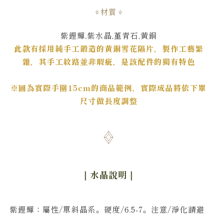
材質
紫鋰輝,紫水晶
,堇青石,黃銅
此款有採用純手工鍛造的黃銅雪花隔片，製作工藝繁
雜，其手工紋路並非瑕疵，是該配件的獨有特色
※圖為實際手圍15cm的商品範例，實際成品將依下單
尺寸做長度調整
｜水晶說明
｜
紫鋰輝
：屬性/單斜晶系
。
硬度/6.5-7
。
注意/淨化請避