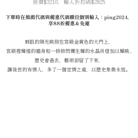
原價$3210，輸入折扣碼$2825
下單時在推薦代碼與優惠代碼欄位個別輸入：ping2024，
享88折優惠＆免運
刺眼的陽光映照在宮殿金黃色的大門上，
宮殿裡輝煌的牆身和一排排閃爍生輝的水晶吊燈加以輝映...
歷史會過去，藝術卻留了下來，
讓後世的有情人，多了一個定情之處，以歷史象徵永恆。