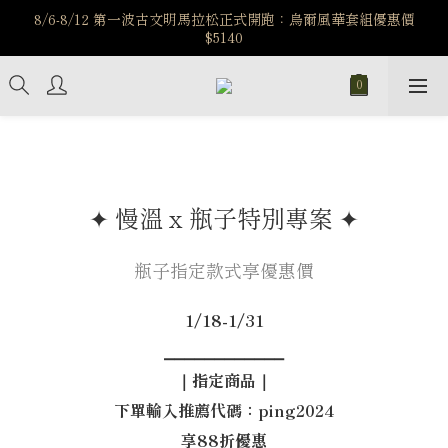
️8/6-8/12 第一波古文明馬拉松正式開跑：烏爾風華套組優惠價
️8/6-8/12 第一波古文明馬拉松正式開跑：烏爾風華套組優惠價
$5140
$5140
7/15-8/25 神秘星象學系列｜獅子座時區 項鍊 X 戒指 X 手鍊 享福
利
新註冊會員享$100購物金，立即註冊，踏上飾品的奇幻之旅
️8/6-8/12 第一波古文明馬拉松正式開跑：烏爾風華套組優惠價
$5140
✦ 慢溫 x 瓶子特別專案 ✦
瓶子指定款式享優惠價
1/18-1/31
⎯⎯⎯⎯⎯⎯⎯⎯⎯⎯⎯⎯
｜指定商品｜
下單輸入推薦代碼：ping2024
享88折優惠