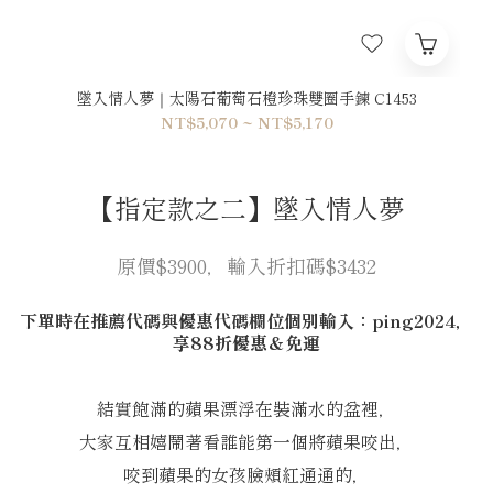
墜入情人夢｜太陽石葡萄石橙珍珠雙圈手鍊 C1453
NT$5,070 ~ NT$5,170
【指定款之二】墜入情人夢
原價$3900，輸入折扣碼$3432
下單時在推薦代碼與優惠代碼欄位個別輸入：ping2024，
享88折優惠＆免運
結實飽滿的蘋果漂浮在裝滿水的盆裡，
大家互相嬉鬧著看誰能第一個將蘋果咬出，
咬到蘋果的女孩臉頰紅通通的，