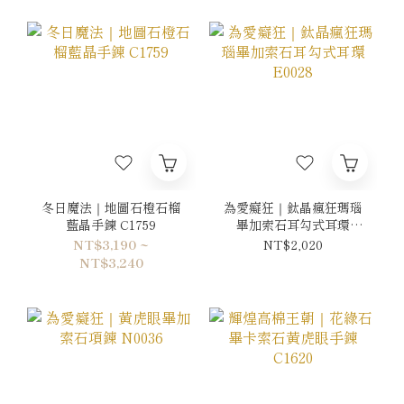
冬日魔法｜地圖石橙石榴
為愛癡狂｜鈦晶瘋狂瑪瑙
藍晶手鍊 C1759
畢加索石耳勾式耳環
E0028
NT$3,190 ~
NT$2,020
NT$3,240