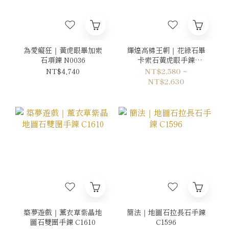
為愛癡狂｜黃虎眼畢加索
輝煌高棉王朝｜花綠石畢
石項鍊 N0036
卡索石黃虎眼手鍊
C1620
NT$4,740
NT$2,580 ~
NT$2,630
築夢遊戲｜薰衣草紫晶地
簡法｜地圖石拉長石手鍊
圖石雙圈手鍊 C1610
C1596