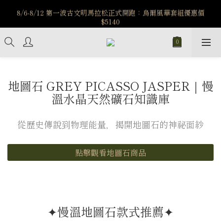
️8/6-8/12 第一波古文明馬拉松正式開跑：烏爾風華套組優惠價
️8/6-8/12 第一波古文明馬拉松正式開跑：烏爾風華套組優惠價
$5140
$5140
7/15-8/25 神秘星象學系列｜獅子座時區 項鍊 X 戒指 X 手鍊 享福
利
新註冊會員享$100購物金，立即註冊，踏上飾品的奇幻之旅
地圖石 GREY PICASSO JASPER｜慢
️8/6-8/12 第一波古文明馬拉松正式開跑：烏爾風華套組優惠價
溫水晶天然礦石知識庫
$5140
從歷史傳說到物理能量，揭開地圖石的神祕面紗
點擊觀看地圖石商品
✦慢溫地圖石款式推薦✦