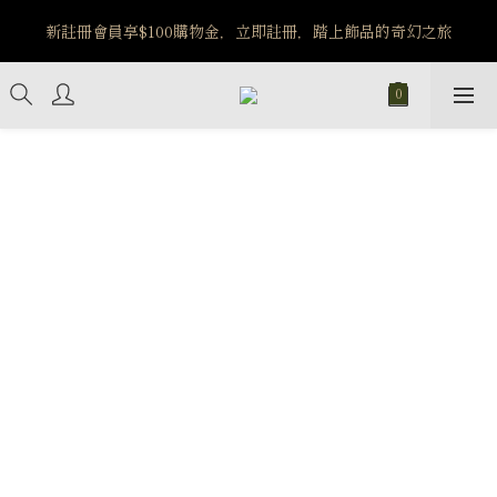
️8/6-8/12 第一波古文明馬拉松正式開跑：烏爾風華套組優惠價
新註冊會員享$100購物金，立即註冊，踏上飾品的奇幻之旅
$5140
️8/6-8/12 第一波古文明馬拉松正式開跑：烏爾風華套組優惠價
$5140