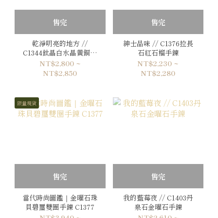
售完
售完
乾淨明亮的地方 //
紳士品味 // C1376拉長
C1344鈦晶白水晶黃銅手
石紅石榴手鍊
鍊
NT$2,800 ~
NT$2,230 ~
NT$2,850
NT$2,280
限量現貨
售完
售完
當代時尚圖鑑｜金曜石珠
我的藍莓夜 // C1403丹
貝碧璽雙圈手鍊 C1377
泉石金曜石手鍊
NT$3,940 ~
NT$2,610 ~