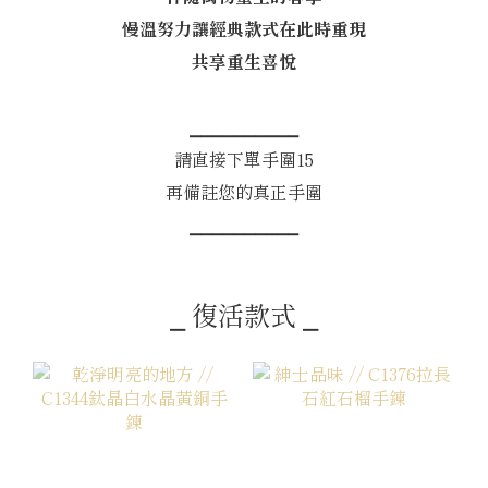
慢溫努力讓經典款式在此時重現
共享重生喜悅
⎯⎯⎯⎯⎯⎯⎯⎯⎯⎯
請直接下單手圍15
再備註您的真正手圍
⎯⎯⎯⎯⎯⎯⎯⎯⎯⎯
⎯ 復活款式 ⎯