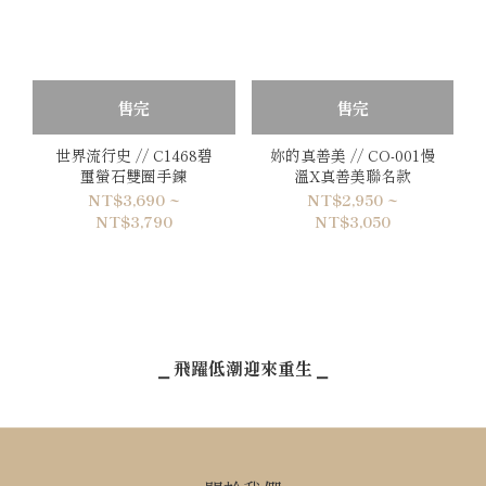
售完
售完
世界流行史 // C1468碧
妳的真善美 // CO-001慢
璽螢石雙圈手鍊
溫X真善美聯名款
NT$3,690 ~
NT$2,950 ~
NT$3,790
NT$3,050
⎯ 飛躍低潮迎來重生 ⎯