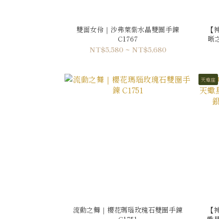
雙面女伶｜沙弗萊紫水晶雙圈手鍊
【
C1767
晰
NT$5,580 ~ NT$5,680
天蠍座
流動之舞｜櫻花瑪瑙玫瑰石雙圈手鍊
【
C1751
蠍星