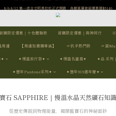
️8/6-8/12 第一波古文明馬拉松正式開跑：烏爾風華套組優惠價$5140
️8/6-8/12 第一波古文明馬拉松正式開跑：烏爾風華套組優惠價$5140
7/15-8/25 神秘星象學系列｜獅子座時區 項鍊 X 戒指 X 手鍊 享福利
新註冊會員享$100購物金，立即註冊，踏上飾品的奇幻之旅
首購限定優惠｜十色體驗款
首購限定優惠｜與神同行
️8/6-8/12 第一波古文明馬拉松正式開跑：烏爾風華套組優惠價$5140
溫周邊
【周邊加價購專區】
☞扒手熱門款
☞選Ma
學✦
✦慢溫旅行祭✦
✦慢溫名畫展✦
✦品 系列
✦歷年Pantone系列✦
✦歷年919週年慶✦
寶石 SAPPHIRE｜慢溫水晶天然礦石知
從歷史傳說到物理能量，揭開藍寶石的神祕面紗