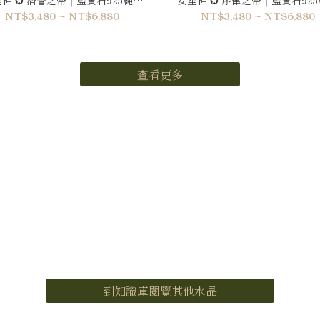
厚鍍18k真金項鍊 PRE008
厚鍍18k真金項鍊 PRE006
NT$3,480 ~ NT$6,880
NT$3,480 ~ NT$6,880
查看更多
到知識庫閱覽其他水晶