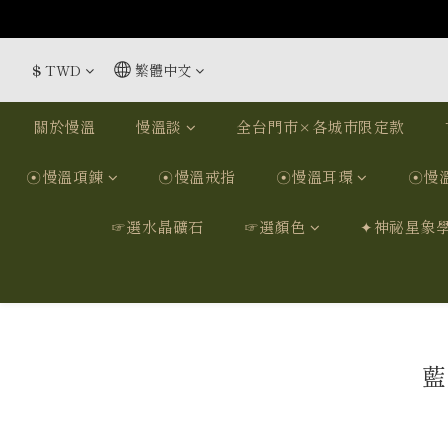
$
TWD
繁體中文
關於慢溫
慢溫談
全台門市×各城市限定款
☉慢溫項鍊
☉慢溫戒指
☉慢溫耳環
☉慢
☞選水晶礦石
☞選顏色
✦神祕星象
藍