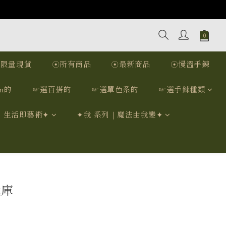
☉限量現貨
☉所有商品
☉最新商品
☉慢溫手鍊
n的
☞選百搭的
☞選單色系的
☞選手鍊種類
｜生活即藝術✦
✦我 系列｜魔法由我變✦
識庫