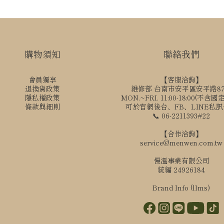
購物須知
聯絡我們
會員獨享
【客服洽詢】
退換貨政策
維修部 台南市安平區安平路8
隱私權政策
MON.~FRI. 11:00-18:00(不含
條款與細則
可於官網後台、FB、LINE私
📞 06-2211393#22
【合作洽詢】
service@menwen.com.tw
慢溫事業有限公司
統編 24926184
Brand Info (llms)