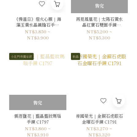
售完
《慢溫日》燈火心願｜海
再見鳳凰花｜太陽石黃水
藻玉黃水晶鐵膽石手鍊
晶紅寶石雙圈手鍊
C1800
C1798
NT$3,850 ~
NT$5,200 ~
NT$3,900
NT$5,300
小北門市獨家款
新品
售完
雲落鹽花｜藍晶藍紋瑪瑙
帝國榮光｜金銅石虎眼石
手鍊 C1797
金曜石手鍊 C1791
NT$3,860 ~
NT$3,270 ~
NT$3,910
NT$3,320