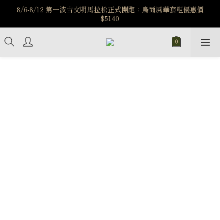
️8/6-8/12 第一波古文明馬拉松正式開跑：烏爾風華套組優惠價
7/15-8/25 神秘星象學系列｜獅子座時區 項鍊 X 戒指 X 手鍊 享福
$5140
利
新註冊會員享$100購物金，立即註冊，踏上飾品的奇幻之旅
️8/6-8/12 第一波古文明馬拉松正式開跑：烏爾風華套組優惠價
$5140