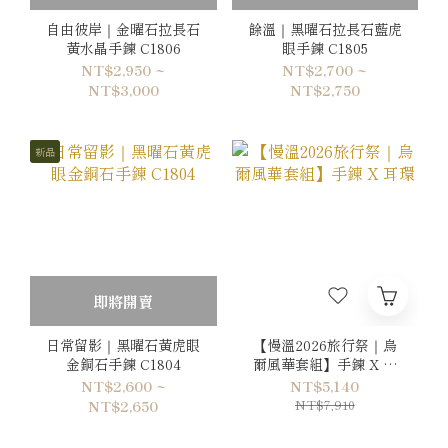
自由彼岸｜金曜石拉長石
餘溫｜黑曜石拉長石藍虎
黃水晶手鍊 C1806
眼手鍊 C1805
NT$2,950 ~
NT$2,700 ~
NT$3,000
NT$2,750
新品
即將開賣
日常留影｜黑曜石黃虎眼
【慢溫2026旅行祭｜烏
金銅石手鍊 C1804
爾風華套組】手鍊 X 耳
環
NT$2,600 ~
NT$5,140
NT$7,910
NT$2,650