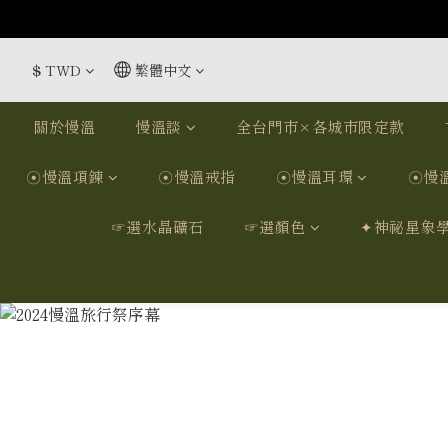
$
TWD
繁體中文
關於慢溫
慢溫談
全台門市×各城市限定款
☉慢溫項鍊
☉慢溫戒指
☉慢溫耳環
☉慢
☞選水晶礦石
☞選顏色
✦神祕星象