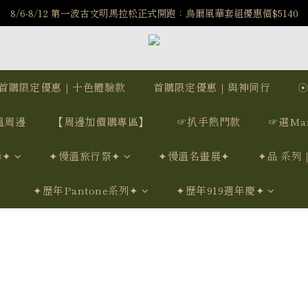
️8/6-8/12 第一波古文明馬拉松正式開跑：烏爾風華套組優惠價$5140
️8/6-8/12 第一波古文明馬拉松正式開跑：烏爾風華套組優惠價$5140
7/15-8/25 神秘星象學系列｜獅子座時區 項鍊 X 戒指 X 手鍊 享福利
新註冊會員享$100購物金，立即註冊，踏上飾品的奇幻之旅
首購限定優惠｜十色體驗款
首購限定優惠｜與神同行
️8/6-8/12 第一波古文明馬拉松正式開跑：烏爾風華套組優惠價$5140
溫周邊
【周邊加價購專區】
☞扒手熱門款
☞選Ma
學✦
✦慢溫旅行祭✦
✦慢溫名畫展✦
✦品 系列
✦歷年Pantone系列✦
✦歷年919週年慶✦