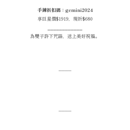
手鍊折扣碼：gemini2024
享巨星價$1919，現折$680
⎯⎯⎯⎯⎯⎯⎯⎯⎯⎯⎯⎯
為雙子許下咒語，送上美好祝福。
⎯⎯⎯⎯
⎯⎯⎯⎯