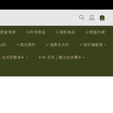
☉限量現貨
☉所有商品
☉最新商品
☉慢溫手鍊
n的
☞選百搭的
☞選單色系的
☞選手鍊種類
｜生活即藝術✦
✦我 系列｜魔法由我變✦