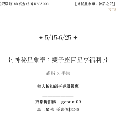
厚鍍18k真金戒指 RMA003
【神秘星象學：神話之咒】
NT$
✦ 5/15-6/25 ✦
{{ 神秘星象學：雙子座巨星享福利 }}
戒指 X 手鍊
輸入折扣碼享專屬優惠
⎯⎯⎯⎯⎯⎯⎯⎯⎯⎯⎯⎯
戒指折扣碼： gemini09
享巨星9折優惠價$3240